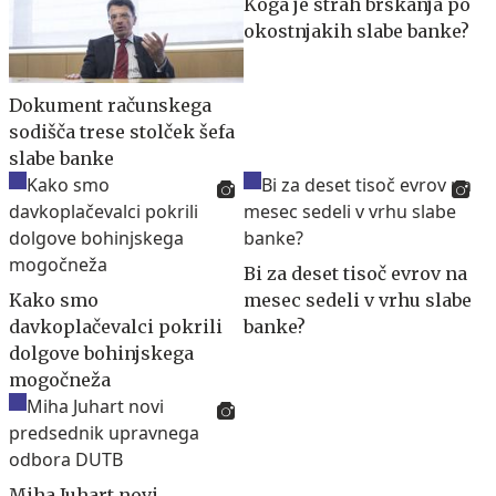
Koga je strah brskanja po
okostnjakih slabe banke?
Dokument računskega
sodišča trese stolček šefa
slabe banke
Bi za deset tisoč evrov na
Kako smo
mesec sedeli v vrhu slabe
davkoplačevalci pokrili
banke?
dolgove bohinjskega
mogočneža
Miha Juhart novi