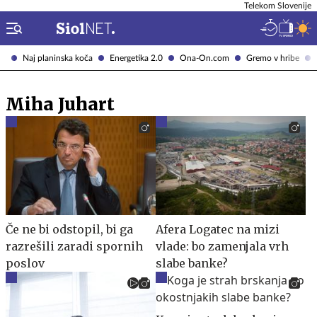
Telekom Slovenije
Naj planinska koča
Energetika 2.0
Ona-On.com
Gremo v hribe
Miha Juhart
Če ne bi odstopil, bi ga
Afera Logatec na mizi
razrešili zaradi spornih
vlade: bo zamenjala vrh
poslov
slabe banke?