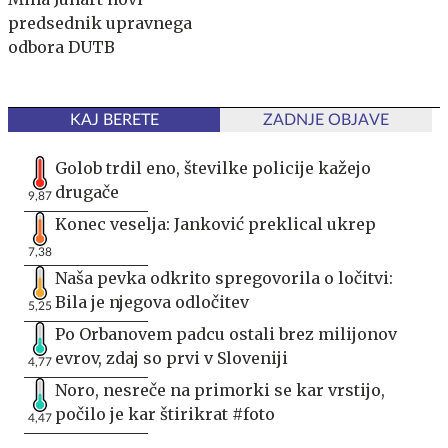
predsednik upravnega
odbora DUTB
KAJ BERETE
ZADNJE OBJAVE
Golob trdil eno, številke policije kažejo
drugače
9,87
Konec veselja: Janković preklical ukrep
7,38
Naša pevka odkrito spregovorila o ločitvi:
Bila je njegova odločitev
5,25
Po Orbanovem padcu ostali brez milijonov
evrov, zdaj so prvi v Sloveniji
4,77
Noro, nesreče na primorki se kar vrstijo,
počilo je kar štirikrat #foto
4,47