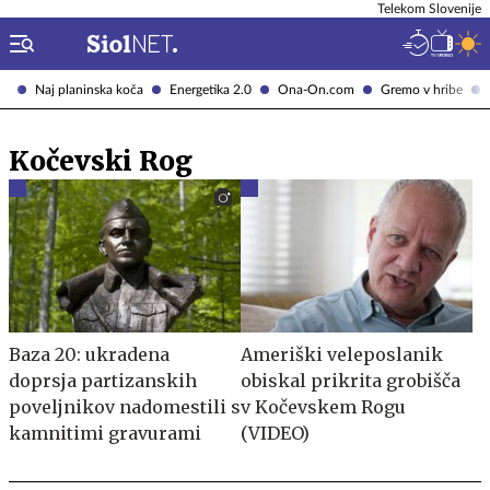
Telekom Slovenije
Naj planinska koča
Energetika 2.0
Ona-On.com
Gremo v hribe
Kočevski Rog
Baza 20: ukradena
Ameriški veleposlanik
doprsja partizanskih
obiskal prikrita grobišča
poveljnikov nadomestili s
v Kočevskem Rogu
kamnitimi gravurami
(VIDEO)