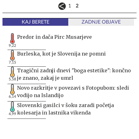
1
2
KAJ BERETE
ZADNJE OBJAVE
Predor in dača Pirc Musarjeve
9,22
Burleska, kot je Slovenija ne pomni
7,15
Tragični zadnji dnevi "boga estetike": končno
je znano, zakaj je umrl
5,58
Novo razkritje v povezavi s Fotopubom: sledi
vodijo na Islandijo
6,14
Slovenski gasilci v šoku zaradi početja
kolesarja in lastnika vikenda
4,99