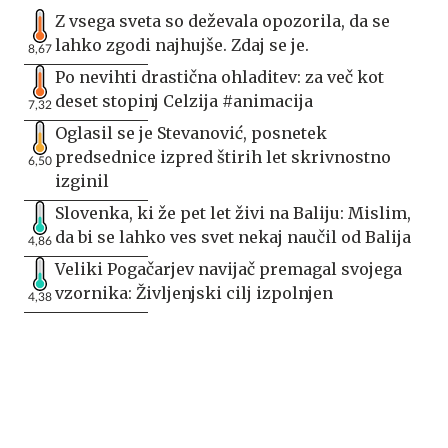
Z vsega sveta so deževala opozorila, da se
lahko zgodi najhujše. Zdaj se je.
8,67
Po nevihti drastična ohladitev: za več kot
deset stopinj Celzija #animacija
7,32
Oglasil se je Stevanović, posnetek
predsednice izpred štirih let skrivnostno
6,50
izginil
Slovenka, ki že pet let živi na Baliju: Mislim,
da bi se lahko ves svet nekaj naučil od Balija
4,86
Veliki Pogačarjev navijač premagal svojega
vzornika: Življenjski cilj izpolnjen
4,38