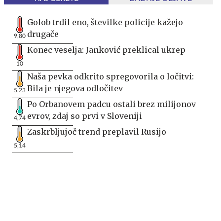
Golob trdil eno, številke policije kažejo
drugače
9,80
Konec veselja: Janković preklical ukrep
10
Naša pevka odkrito spregovorila o ločitvi:
Bila je njegova odločitev
5,23
Po Orbanovem padcu ostali brez milijonov
evrov, zdaj so prvi v Sloveniji
4,74
Zaskrbljujoč trend preplavil Rusijo
5,14