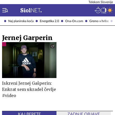
Telekom Slovenije
Naj planinska koča
Energetika 2.0
Ona-On.com
Gremo v hribe
Jernej Garperin
Iskreni Jernej Gašperin:
Enkrat sem ukradel čevlje
#video
KAJ BERETE
ZADNJE OBJAVE