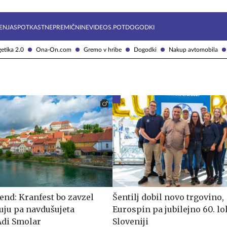
Želite prejemati e-novice?
Uživajmo pametno
ENJA
SPOTKAST
NEPREMIČNINE
VIDEOS.POT
DOGODKI
etika 2.0
Ona-On.com
Gremo v hribe
Dogodki
Nakup avtomobila
end: Kranfest bo zavzel
Šentilj dobil novo trgovino,
tuju pa navdušujeta
Eurospin pa jubilejno 60. lo
Adi Smolar
Sloveniji