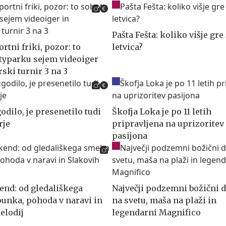
Pašta Fešta: koliko višje gre
ortni friki, pozor: to
letvica?
ityparku sejem videoiger
ski turnir 3 na 3
godilo, je presenetilo tudi
Škofja Loka je po 11 letih
rje
pripravljena na uprizoritev
pasijona
end: od gledališkega
Največji podzemni božični 
unka, pohoda v naravi in
na svetu, maša na plaži in
elodij
legendarni Magnifico