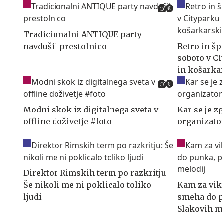
Tradicionalni ANTIQUE party
navdušil prestolnico
Retro in šp
soboto v C
in košarkar
Modni skok iz digitalnega sveta v
Kar se je z
offline doživetje #foto
organizato
Direktor Rimskih term po razkritju:
Še nikoli me ni poklicalo toliko
Kam za vik
ljudi
smeha do p
Slakovih m