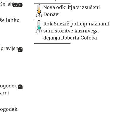
Nova odkritja v izsušeni
Donavi
5,43
 še lahko
Rok Snežič policiji naznanil
sum storitve kaznivega
4,75
dejanja Roberta Goloba
dogodek