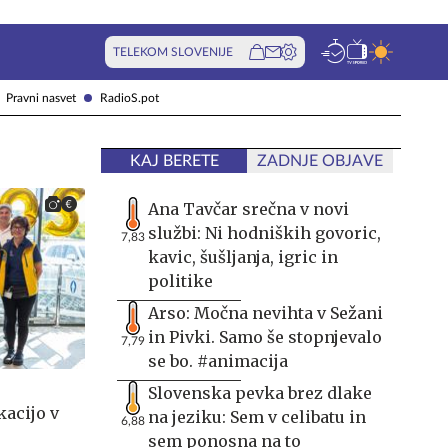
TELEKOM SLOVENIJE
Pravni nasvet
RadioS.pot
KAJ BERETE
ZADNJE OBJAVE
Ana Tavčar srečna v novi
službi: Ni hodniških govoric,
7,83
kavic, šušljanja, igric in
politike
Arso: Močna nevihta v Sežani
in Pivki. Samo še stopnjevalo
7,79
se bo. #animacija
Slovenska pevka brez dlake
kacijo v
na jeziku: Sem v celibatu in
6,88
sem ponosna na to