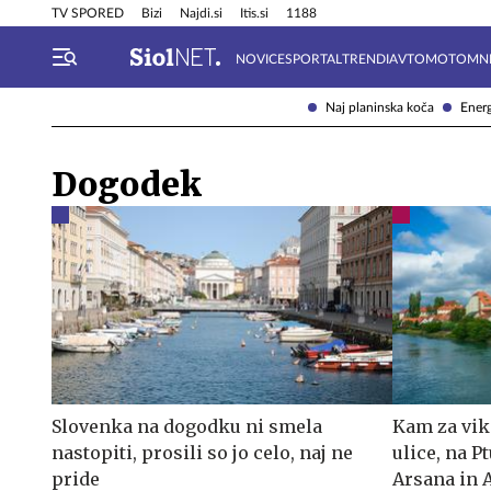
Info in obvestila
Tehnik
TV SPORED
Bizi
Najdi.si
Itis.si
1188
NOVICE
SPORTAL
TRENDI
AVTOMOTO
MN
Naj planinska koča
Energ
Dogodek
Slovenka na dogodku ni smela
Kam za vik
nastopiti, prosili so jo celo, naj ne
ulice, na P
pride
Arsana in 