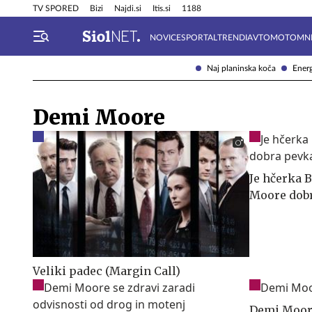
Info in obvestila
Tehnik
TV SPORED
Bizi
Najdi.si
Itis.si
1188
NOVICE
SPORTAL
TRENDI
AVTOMOTO
MN
Naj planinska koča
Energ
Demi Moore
Je hčerka 
Moore dob
Veliki padec (Margin Call)
Demi Moore