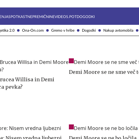
Želite prejemati e-novice?
Uživajmo pametno
ENJA
SPOTKAST
NEPREMIČNINE
VIDEOS.POT
DOGODKI
etika 2.0
Ona-On.com
Gremo v hribe
Dogodki
Nakup avtomobila
Demi Moore se ne sme več t
Brucea Willisa in Demi
ra pevka?
: Nisem vredna ljubezni
Demi Moore se ne bo ločila