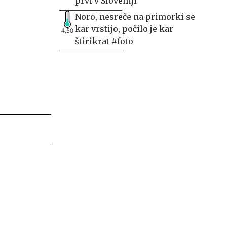
prvi v Sloveniji
Noro, nesreče na primorki se
kar vrstijo, počilo je kar
4,50
štirikrat #foto