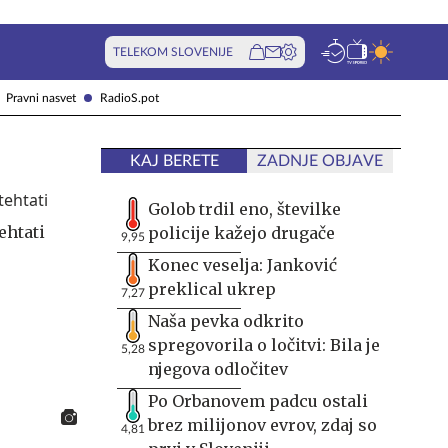
TELEKOM SLOVENIJE
Pravni nasvet
RadioS.pot
KAJ BERETE
ZADNJE OBJAVE
Golob trdil eno, številke
ehtati
policije kažejo drugače
9,95
Konec veselja: Janković
preklical ukrep
7,27
Naša pevka odkrito
spregovorila o ločitvi: Bila je
5,28
njegova odločitev
Po Orbanovem padcu ostali
brez milijonov evrov, zdaj so
4,81