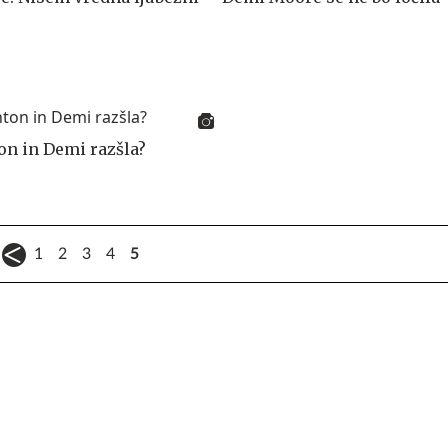
on in Demi razšla?
1
2
3
4
5