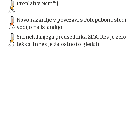
Preplah v Nemčiji
6,04
Novo razkritje v povezavi s Fotopubom: sledi
vodijo na Islandijo
7,41
Sin nekdanjega predsednika ZDA: Res je zelo
težko. In res je žalostno to gledati.
6,07