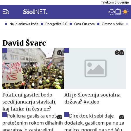
Telekom Slovenije
Naj planinska koča
Energetika 2.0
Ona-On.com
Gremo v hribe
David Švarc
Poklicni gasilci bodo
Ali je Slovenija socialna
sredi januarja stavkali,
država? #video
kaj lahko in česa ne?