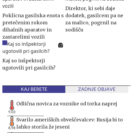
Direktor, ki sebi daje
Poklicna gasilska enota s
dodatek, gasilcem pa ne
pretečenim rokom
za malico, pogrnil na
dihalnih aparatov in
sodišču
zastarelimi vozili
Kaj so inšpektorji
ugotovili pri gasilcih?
KAJ BERETE
ZADNJE OBJAVE
Odlična novica za voznike od torka naprej
9,03
Svarilo ameriških obveščevalcev: Rusija bi to
lahko storila že jeseni
8,98