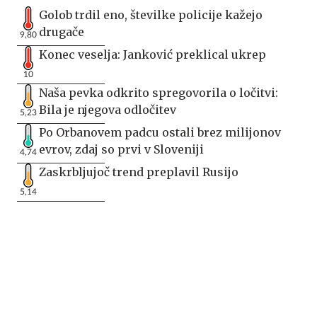
Golob trdil eno, številke policije kažejo
drugače
9,80
Konec veselja: Janković preklical ukrep
10
Naša pevka odkrito spregovorila o ločitvi:
Bila je njegova odločitev
5,23
Po Orbanovem padcu ostali brez milijonov
evrov, zdaj so prvi v Sloveniji
4,74
Zaskrbljujoč trend preplavil Rusijo
5,14