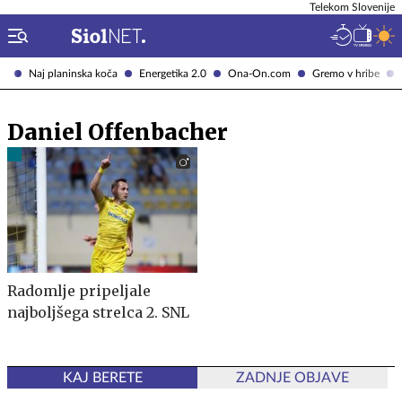
Telekom Slovenije
Naj planinska koča
Energetika 2.0
Ona-On.com
Gremo v hribe
Daniel Offenbacher
Radomlje pripeljale
najboljšega strelca 2. SNL
KAJ BERETE
ZADNJE OBJAVE