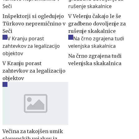
Inšpektorji si ogledujejo
V Velenju čakajo le še
Türkovo nepremičnino v
gradbeno dovoljenje za
Seči
rušenje skakalnice
Na črno zgrajena tudi
V Kranju porast
velenjska skakalnica
zahtevkov za legalizacijo
objektov
Večina za takojšen umik
slovenskih vojakov iz