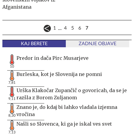
Afganistana
...
1
4
5
6
7
KAJ BERETE
ZADNJE OBJAVE
Predor in dača Pirc Musarjeve
10
Burleska, kot je Slovenija ne pomni
7,81
Urška Klakočar Zupančič o govoricah, da se je
razšla z Borom Zuljanom
9,11
Znano je, do kdaj bi lahko vladala izjemna
vročina
8,30
Našli so Slovenca, ki ga je iskal ves svet
7,13