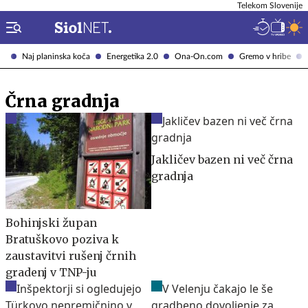
Telekom Slovenije
Naj planinska koča
Energetika 2.0
Ona-On.com
Gremo v hribe
Črna gradnja
Jakličev bazen ni več črna
gradnja
Bohinjski župan
Bratuškovo poziva k
zaustavitvi rušenj črnih
gradenj v TNP-ju