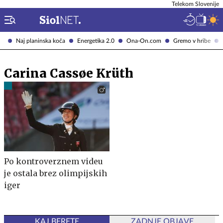
Telekom Slovenije
Naj planinska koča
Energetika 2.0
Ona-On.com
Gremo v hribe
Carina Cassøe Krüth
Po kontroverznem videu
je ostala brez olimpijskih
iger
KAJ BERETE
ZADNJE OBJAVE