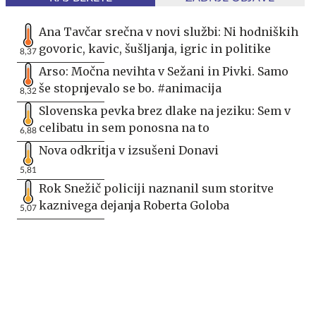
Ana Tavčar srečna v novi službi: Ni hodniških
govoric, kavic, šušljanja, igric in politike
8,37
Arso: Močna nevihta v Sežani in Pivki. Samo
še stopnjevalo se bo. #animacija
8,32
Slovenska pevka brez dlake na jeziku: Sem v
celibatu in sem ponosna na to
6,88
Nova odkritja v izsušeni Donavi
5,81
Rok Snežič policiji naznanil sum storitve
kaznivega dejanja Roberta Goloba
5,07