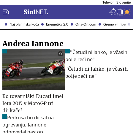
Telekom Slovenije
Naj planinska koča
Energetika 2.0
Ona-On.com
Gremo v hribe
Andrea Iannone
''Četudi ni lahko, je včasih
bolje reči ne"
Bo tovarniški Ducati imel
leta 2015 v MotoGP tri
dirkače?