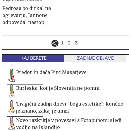
Pedrosa bo dirkal na
ogrevanju, Iannone
odpovedal nastop
1
2
3
KAJ BERETE
ZADNJE OBJAVE
Predor in dača Pirc Musarjeve
9,22
Burleska, kot je Slovenija ne pomni
7,15
Tragični zadnji dnevi "boga estetike": končno
je znano, zakaj je umrl
5,58
Novo razkritje v povezavi s Fotopubom: sledi
vodijo na Islandijo
6,14