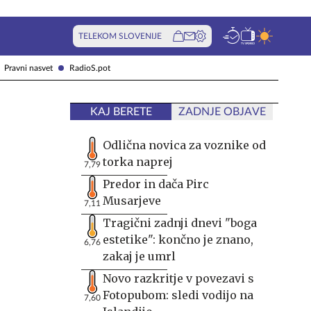
TELEKOM SLOVENIJE
Pravni nasvet
RadioS.pot
KAJ BERETE
ZADNJE OBJAVE
Odlična novica za voznike od
torka naprej
7,79
Predor in dača Pirc
Musarjeve
7,11
Tragični zadnji dnevi "boga
estetike": končno je znano,
6,76
zakaj je umrl
Novo razkritje v povezavi s
Fotopubom: sledi vodijo na
7,60