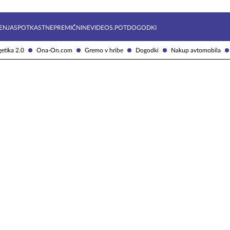
Želite prejemati e-novice?
Uživajmo pametno
ENJA
SPOTKAST
NEPREMIČNINE
VIDEOS.POT
DOGODKI
etika 2.0
Ona-On.com
Gremo v hribe
Dogodki
Nakup avtomobila