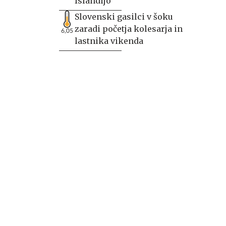
Islandijo
Slovenski gasilci v šoku
zaradi početja kolesarja in
6,05
lastnika vikenda