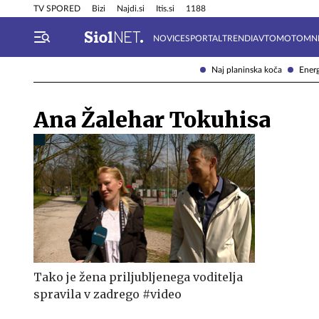
Info in obvestila
Tehnik
TV SPORED
Bizi
Najdi.si
Itis.si
1188
NOVICE
SPORTAL
TRENDI
AVTOMOTO
MN
Naj planinska koča
Energ
Ana Žalehar Tokuhisa
Tako je žena priljubljenega voditelja
spravila v zadrego #video