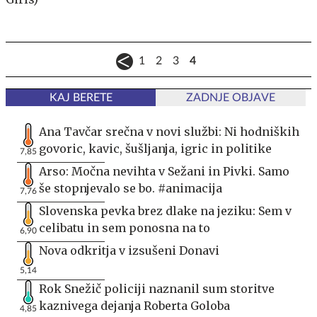
1
2
3
4
KAJ BERETE
ZADNJE OBJAVE
Ana Tavčar srečna v novi službi: Ni hodniških
govoric, kavic, šušljanja, igric in politike
7,85
Arso: Močna nevihta v Sežani in Pivki. Samo
še stopnjevalo se bo. #animacija
7,76
Slovenska pevka brez dlake na jeziku: Sem v
celibatu in sem ponosna na to
6,90
Nova odkritja v izsušeni Donavi
5,14
Rok Snežič policiji naznanil sum storitve
kaznivega dejanja Roberta Goloba
4,85