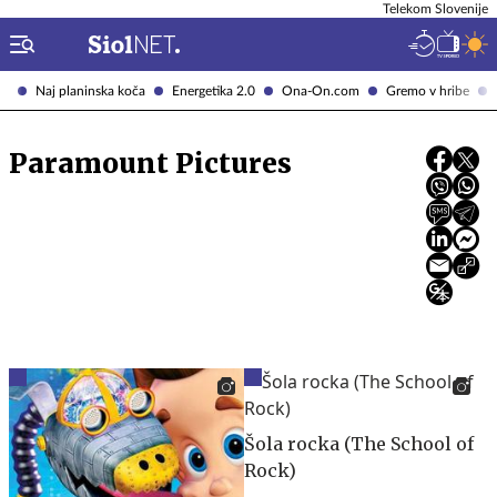
Telekom Slovenije
Naj planinska koča
Energetika 2.0
Ona-On.com
Gremo v hribe
Paramount Pictures
Šola rocka (The School of
Rock)