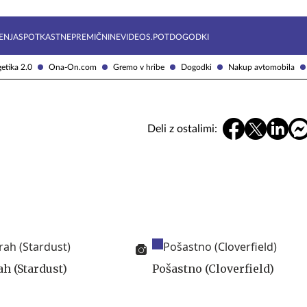
Želite prejemati e-novice?
Uživajmo pametno
ENJA
SPOTKAST
NEPREMIČNINE
VIDEOS.POT
DOGODKI
etika 2.0
Ona-On.com
Gremo v hribe
Dogodki
Nakup avtomobila
Deli z ostalimi:
ah (Stardust)
Pošastno (Cloverfield)