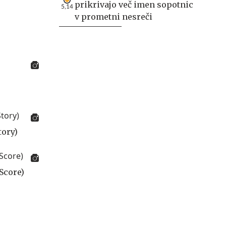
prikrivajo več imen sopotnic
5,14
v prometni nesreči
tory)
Score)