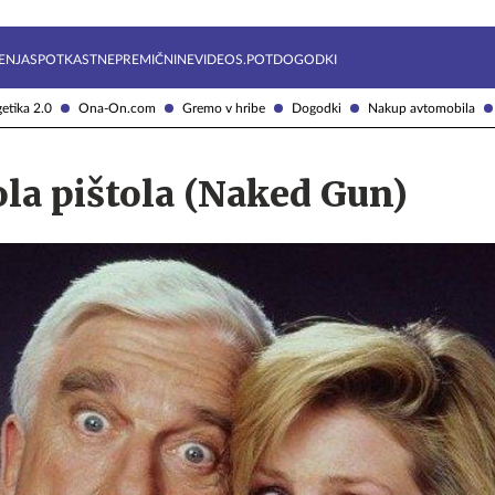
Želite prejemati e-novice?
Uživajmo pametno
ENJA
SPOTKAST
NEPREMIČNINE
VIDEOS.POT
DOGODKI
etika 2.0
Ona-On.com
Gremo v hribe
Dogodki
Nakup avtomobila
ola pištola (Naked Gun)