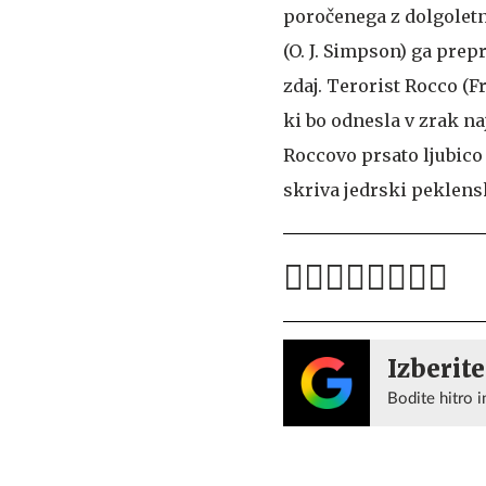
poročenega z dolgoletn
(O. J. Simpson) ga prepr
zdaj. Terorist Rocco (F
ki bo odnesla v zrak na
Roccovo prsato ljubico 
skriva jedrski peklensk
Izberite
Bodite hitro i