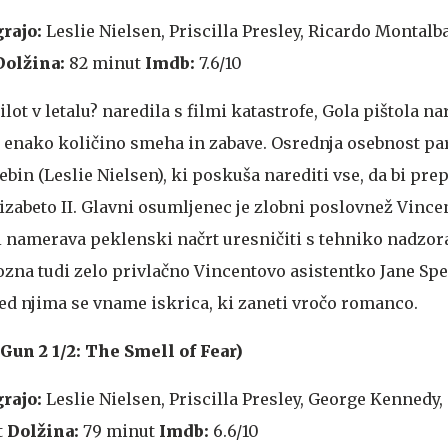
grajo:
Leslie Nielsen, Priscilla Presley, Ricardo Montalb
Dolžina:
82 minut
Imdb:
7.6/10
ilot v letalu? naredila s filmi katastrofe, Gola pištola na
z enako količino smeha in zabave. Osrednja osebnost par
bin (Leslie Nielsen), ki poskuša narediti vse, da bi prep
lizabeto II. Glavni osumljenec je zlobni poslovnež Vinc
i namerava peklenski načrt uresničiti s tehniko nadzo
zna tudi zelo privlačno Vincentovo asistentko Jane Sp
med njima se vname iskrica, ki zaneti vročo romanco.
Gun 2 1/2: The Smell of Fear)
grajo:
Leslie Nielsen, Priscilla Presley, George Kennedy, O
t
Dolžina:
79 minut
Imdb:
6.6/10