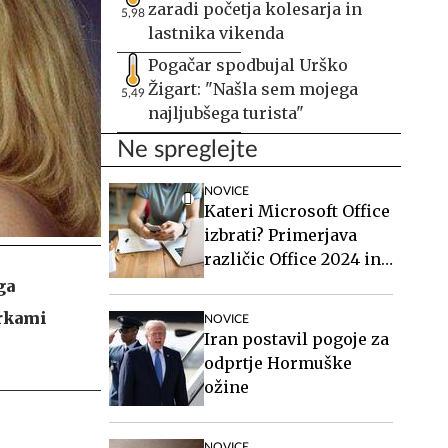
zaradi početja kolesarja in
5,98
lastnika vikenda
Pogačar spodbujal Urško
Žigart: "Našla sem mojega
5,49
najljubšega turista"
Ne spreglejte
NOVICE
Kateri Microsoft Office
izbrati? Primerjava
različic Office 2024 in
Office 2021.
ga
črkami
NOVICE
Iran postavil pogoje za
odprtje Hormuške
ožine
NOVICE