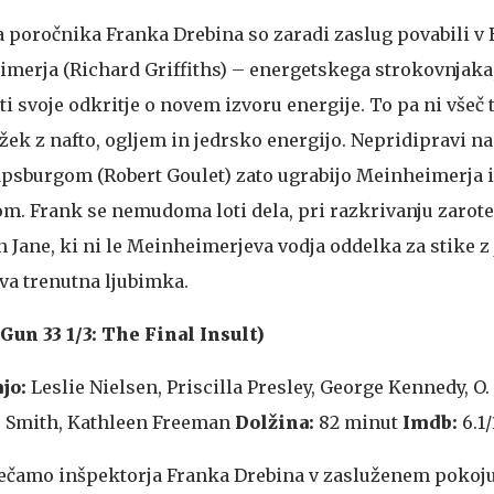
a poročnika Franka Drebina so zaradi zaslug povabili v 
imerja (Richard Griffiths) – energetskega strokovnjaka,
 svoje odkritje o novem izvoru energije. To pa ni všeč t
žek z nafto, ogljem in jedrsko energijo. Nepridipravi na
sburgom (Robert Goulet) zato ugrabijo Meinheimerja i
m. Frank se nemudoma loti dela, pri razkrivanju zarote
 Jane, ki ni le Meinheimerjeva vodja oddelka za stike z 
va trenutna ljubimka.
Gun 33 1/3: The Final Insult)
jo:
Leslie Nielsen, Priscilla Presley, George Kennedy, O.
e Smith, Kathleen Freeman
Dolžina:
82 minut
Imdb:
6.1/
rečamo inšpektorja Franka Drebina v zasluženem pokoju