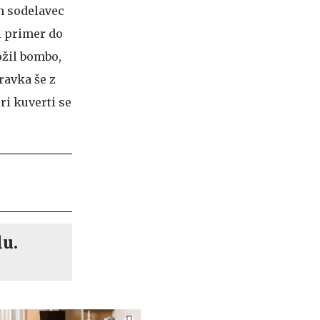
n sodelavec
ji primer do
ožil bombo,
ravka še z
ri kuverti se
lu.