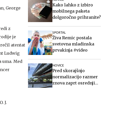
Kako lahko z izbiro
an, George
mobilnega paketa
dolgoročno prihranite?
redi z
SPORTAL
odije je
Živa Remic postala
svetovna mladinska
rečil atentat
prvakinja #video
ent Ludwig
ra uma. Med
NOVICE
encer
Pred skorajšnjo
normalizacijo razmer
znova zaprt osrednji
del ljubljanske
železniške postaje
. J.