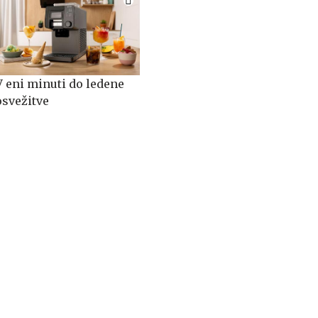
V eni minuti do ledene
osvežitve