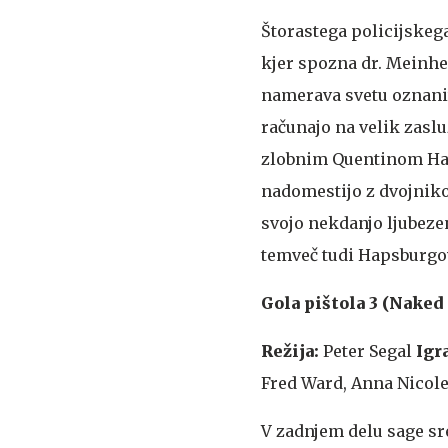
Štorastega policijskeg
kjer spozna dr. Meinhe
namerava svetu oznaniti
računajo na velik zaslu
zlobnim Quentinom Hap
nadomestijo z dvojniko
svojo nekdanjo ljubezen
temveč tudi Hapsburgo
Gola pištola 3 (Naked 
Režija:
Peter Segal
Igra
Fred Ward, Anna Nicol
V zadnjem delu sage s