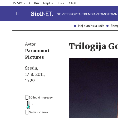
Info in obvestila
Tehnik
TV SPORED
Bizi
Najdi.si
Itis.si
1188
NOVICE
SPORTAL
TRENDI
AVTOMOTO
MN
Naj planinska koča
Energ
Trilogija G
Avtor:
Paramount
Pictures
Sreda,
17. 8. 2011,
15.29
10 let, 6 mesecev
4
Natisni članek