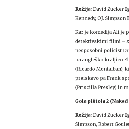
Režija:
David Zucker
I
Kennedy, O.J. Simpson
Kar je komedija Ali je p
detektivskimi filmi – 
nesposobni policist Dre
na angleško kraljico E
(Ricardo Montalban), k
preiskavo pa Frank spo
(Priscilla Presley) in 
Gola pištola 2 (Naked 
Režija:
David Zucker
I
Simpson, Robert Goule