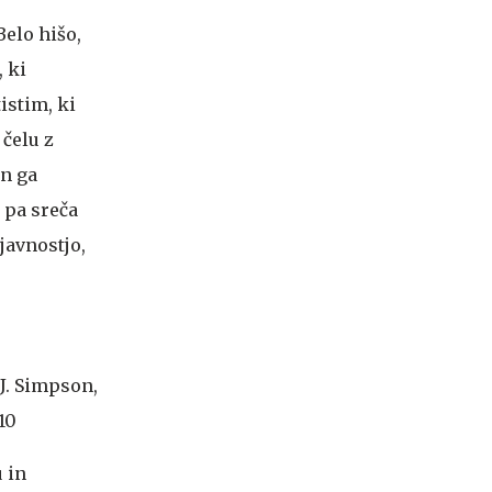
Belo hišo,
 ki
istim, ki
 čelu z
n ga
 pa sreča
javnostjo,
 J. Simpson,
10
 in