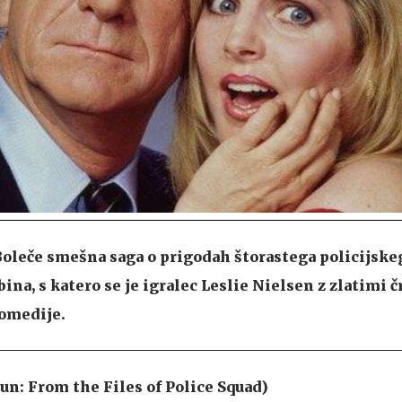
oleče smešna saga o prigodah štorastega policijske
ina, s katero se je igralec Leslie Nielsen z zlatimi 
komedije.
un: From the Files of Police Squad)