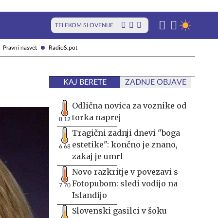
TELEKOM SLOVENIJE
Pravni nasvet
RadioS.pot
KAJ BERETE
ZADNJE OBJAVE
Odlična novica za voznike od
torka naprej
8,12
Tragični zadnji dnevi "boga
estetike": končno je znano,
6,68
zakaj je umrl
Novo razkritje v povezavi s
Fotopubom: sledi vodijo na
7,70
Islandijo
Slovenski gasilci v šoku