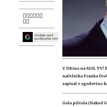
Dodajte med
prednostne vire
V DKino na SiOL TV! B
načelnika Franka Dreb
zapisal v zgodovino 
Gola pištola (Naked G