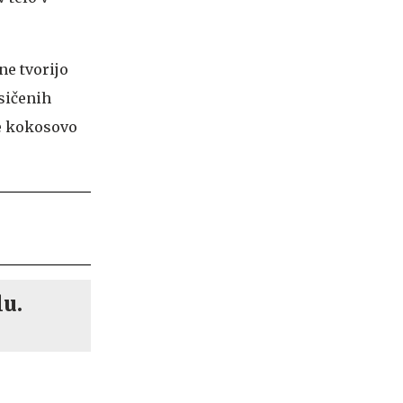
ne tvorijo
sičenih
te kokosovo
lu.