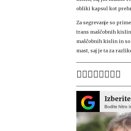
obliki kapsul kot preh
Za segrevanje so prime
trans maščobnih kislin
maščobnih kislin in so 
mast, saj je ta za razli
Izberite
Bodite hitro i