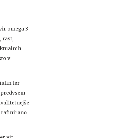
 vir omega 3
 rast,
ektualnih
sto v
slin ter
v, predvsem
valitetnejše
e rafinirano
er vir