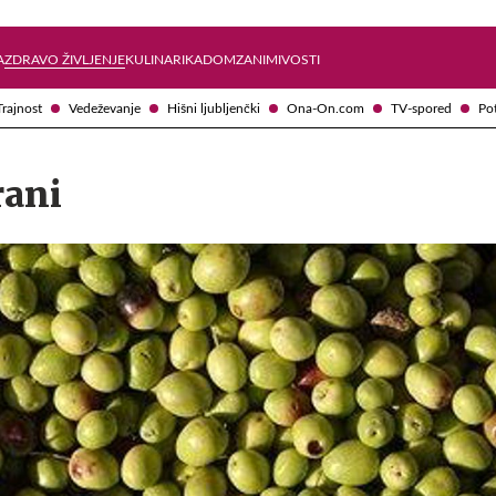
Želite prejemati e-novice?
Uživajmo pametno
A
ZDRAVO ŽIVLJENJE
KULINARIKA
DOM
ZANIMIVOSTI
Trajnost
Vedeževanje
Hišni ljubljenčki
Ona-On.com
TV-spored
Po
rani