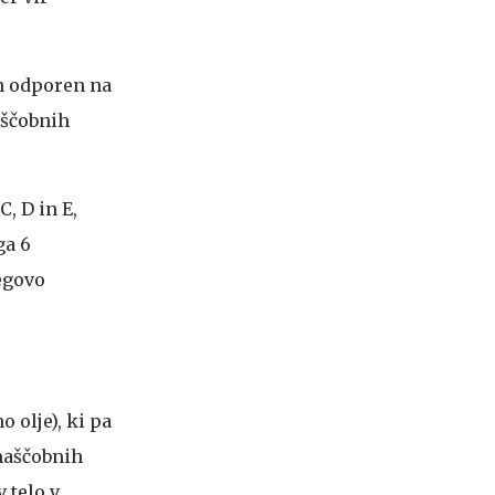
in odporen na
aščobnih
, D in E,
ga 6
egovo
 olje), ki pa
maščobnih
v telo v