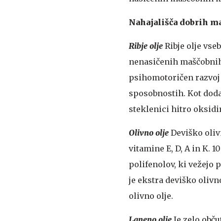
Nahajališča dobrih m
Ribje olje
Ribje olje vse
nenasičenih maščobnih k
psihomotoričen razvoj 
sposobnostih. Kot dodat
steklenici hitro oksidi
Olivno olje
Deviško oliv
vitamine E, D, A in K.
polifenolov, ki vežejo 
je ekstra deviško olivno
olivno olje.
Laneno olje
Je zelo obču