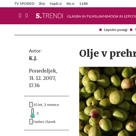
Info in obvestila
Tehnik
TV SPORED
Bizi
Najdi.si
Itis.si
1188
GLASBA IN FILM
SLAVNI
MODA IN LEPOT
Lepotni posegi
Olje v preh
Avtor:
K.J.
Ponedeljek,
31. 12. 2007,
17.36
10 let, 3 mesece
3
Natisni članek