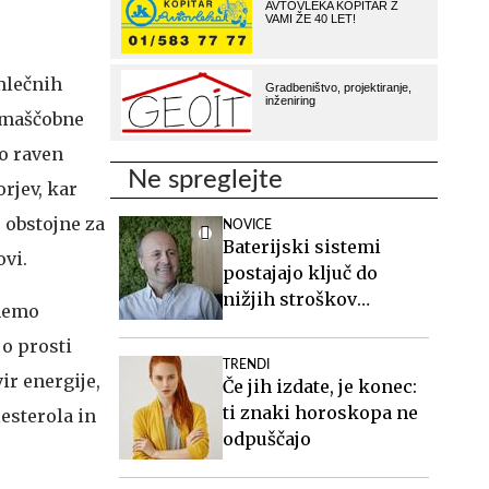
mlečnih
v maščobne
jo raven
Ne spreglejte
orjev, kar
 obstojne za
NOVICE
Baterijski sistemi
ovi.
postajajo ključ do
nižjih stroškov
smemo
elektrike v podjetjih
jo prosti
TRENDI
ir energije,
Če jih izdate, je konec:
ti znaki horoskopa ne
esterola in
odpuščajo