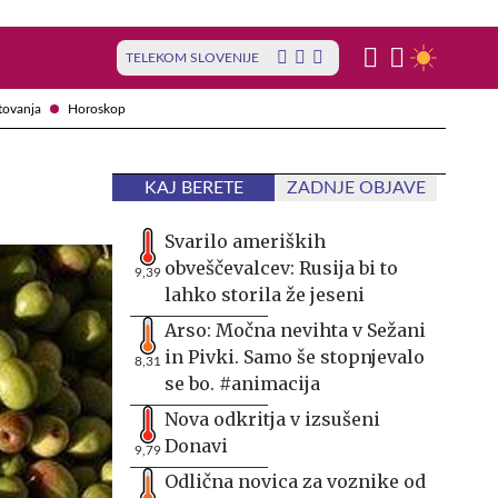
TELEKOM SLOVENIJE
tovanja
Horoskop
KAJ BERETE
ZADNJE OBJAVE
Svarilo ameriških
obveščevalcev: Rusija bi to
9,39
lahko storila že jeseni
Arso: Močna nevihta v Sežani
in Pivki. Samo še stopnjevalo
8,31
se bo. #animacija
Nova odkritja v izsušeni
Donavi
9,79
Odlična novica za voznike od