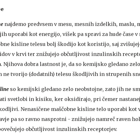
be
ne
najdemo predvsem v mesu, mesnih izdelkih, maslu, 
o jih uporabi kot energijo, višek pa spravi za hude čase 
ne kisline telesu bolj škodijo kot koristijo, saj zvišuje
idov v krvi ter znižujejo občutljivost inzulinskih recept
. Njihova dobra lastnost je, da so kemijsko gledano zelo
m ne tvorijo (dodatnih) telesu škodljivih in strupenih sn
line
so kemijski gledano zelo neobstojne, zato jih ne 
ati svetlobi in kisiku, ker oksidirajo, pri čemer nastane
 škodljivi. Nenasičene maščobne kisline telo uporabi kot v
avje pa so ravno nasprotni - znižujejo namreč raven hol
 povečujejo občutljivost inzulinskih receptorjev.