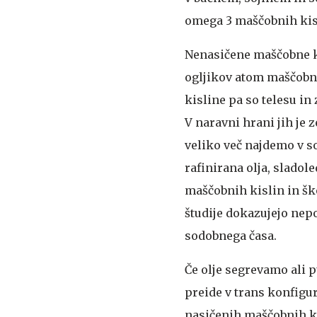
omega 3 maščobnih kisli
Nenasičene maščobne kis
ogljikov atom maščobne
kisline pa so telesu in 
V naravni hrani jih je 
veliko več najdemo v so
rafinirana olja, sladol
maščobnih kislin in ško
študije dokazujejo ne
sodobnega časa.
Če olje segrevamo ali p
preide v trans konfigur
nasičenih maščobnih ki