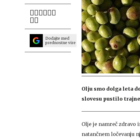
Dodajte med
prednostne vire
Olju smo dolga leta d
slovesu pustilo trajn
Olje je namreč zdravo 
natančnem ločevanju nj