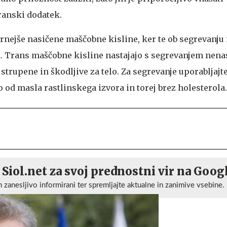
ranski dodatek.
rnejše nasičene maščobne kisline, ker te ob segrevanju 
. Trans maščobne kisline nastajajo s segrevanjem nena
strupene in škodljive za telo. Za segrevanje uporabljaj
ko od masla rastlinskega izvora in torej brez holesterola.
 Siol.net za svoj prednostni vir na Goog
n zanesljivo informirani ter spremljajte aktualne in zanimive vsebine.