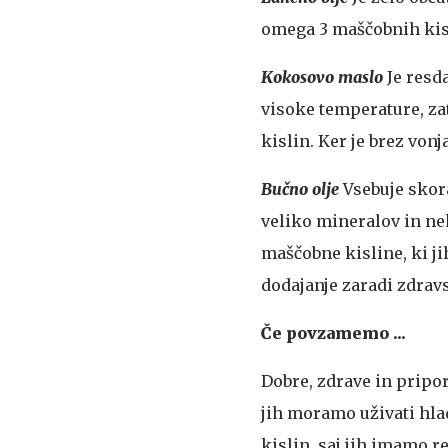
omega 3 maščobnih kis
Kokosovo maslo
Je resda
visoke temperature, za
kislin. Ker je brez vonj
Bučno olje
Vsebuje skora
veliko mineralov in ne
maščobne kisline, ki j
dodajanje zaradi zdrav
Če povzamemo ...
Dobre, zdrave in pripor
jih moramo uživati hl
kislin, saj jih imamo re