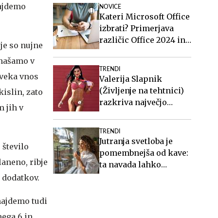
najdemo
NOVICE
Kateri Microsoft Office
izbrati? Primerjava
različic Office 2024 in
je so nujne
Office 2021.
 vnašamo v
TRENDI
oveka vnos
Valerija Slapnik
(Življenje na tehtnici)
islin, zato
razkriva največjo
 jih v
zablodo o hujšanju, ki ji
mnogi verjamejo
TRENDI
Jutranja svetloba je
 število
pomembnejša od kave:
laneno, ribje
ta navada lahko
izboljša vaš spanec
 dodatkov.
najdemo tudi
ega 6 in