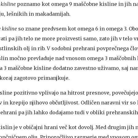
kisline
poznamo kot omega 9 maščobne kisline in jih 
u, lešnikih in makadamijah.
 kisline
so znane predvsem kot omega 6 in omega 3. Obo
rati pa jih telo ne more proizvesti samo, zato jih v telo
stlinskih olj in rib. V sodobni prehrani povprečnega čl
lin močno prevladuje nad vnosom omega 3 maščobnih k
 3 maščobne kisline dodatno zavestno uživamo, saj nam
oraj zagotovo primanjkuje.
line pozitivno vplivajo na hitrost presnove, povečujejo
 in krepijo njihovo občutljivost. Odličen naravni vir so 
prehrani pa jih lahko dodajamo tudi v obliki prehranskih
slin je v običajni hrani več kot dovolj. Med drugim jih 
sončničnem olju. Priporočljivo razmerje med vnosom om