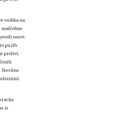
ve vodika na
ns maščobne
upenih snovi.
to pa jih
i prelivi,
ičenih
 Številne
boleznimi
uracija
no iz