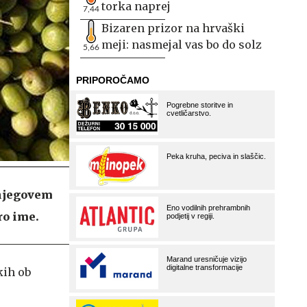
torka naprej
7,44
Bizaren prizor na hrvaški
meji: nasmejal vas bo do solz
5,66
 njegovem
ro ime.
kih ob