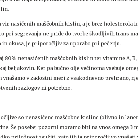
lin.
 vir nasičenih maščobnih kislin, a je brez holestorola 
to pri segrevanju ne pride do tvorbe škodljivih trans m
a in okusa, je priporočljiv za uporabo pri pečenju.
j 80% nenasičenih maščobnih kislin ter vitamine A, B, C
kaj beljakovin. Ker pa bučno olje večinoma vsebuje ome
ih vnašamo v zadostni meri z vsakodnevno prehrano, nj
stvenih razlogov ni potrebno.
očljive so nenasičene maščobne kisline (olivno in laneno
adne. Še posebej pozorni moramo biti na vnos omega 3 
dko priložnost zaužiti, zato jih je priporočljivo vnašati 