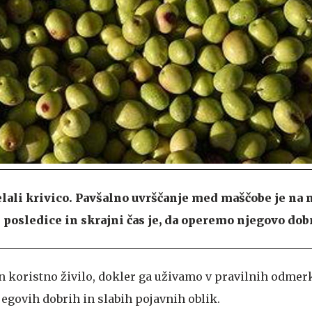
elali krivico. Pavšalno uvrščanje med maščobe je na
e posledice in skrajni čas je, da operemo njegovo dob
in koristno živilo, dokler ga uživamo v pravilnih odmer
egovih dobrih in slabih pojavnih oblik.