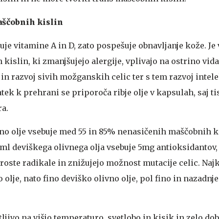
aščobnih kislin
buje vitamine A in D, zato pospešuje obnavljanje kože. Je
islin, ki zmanjšujejo alergije, vplivajo na ostrino vida,
in razvoj sivih možganskih celic ter s tem razvoj intel
ek k prehrani se priporoča ribje olje v kapsulah, saj ti
ra.
no olje vsebuje med 55 in 85% nenasičenih maščobnih ki
 10ml deviškega olivnega olja vsebuje 5mg antioksidanto
proste radikale in znižujejo možnost mutacije celic. Najk
 olje, nato fino deviško olivno olje, pol fino in nazadnj
tljivo na višjo temperaturo, svetlobo in kisik in zelo dob