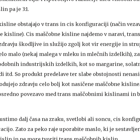
n pa je 3:1.
line obstajajo v trans in cis konfiguraciji (način veza
 kisline). Cis maščobne kisline najdemo v naravi, tra
zdravju škodljive in služijo zgolj kot vir energije in str
zelo malo (nekaj malega v mleku in mlečnih izdelkih), za
dobnih industrijskih izdelkih, kot so margarine, solatn
edi itd. So produkt predelave ter slabe obstojnosti nenas
dujejo zdravju celo bolj kot nasičene maščobne kisline.
posredno povezavo med trans maščobnimi kislinami in 
ustimo dalj časa na zraku, svetlobi ali soncu, cis konfig
acijo. Zato za peko raje uporabite maslo, ki je sestavlje
slin in ne more tvoriti trans maščobnih kislin.