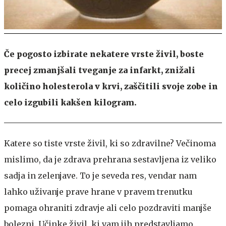
Če pogosto izbirate nekatere vrste živil, boste
precej zmanjšali tveganje za infarkt, znižali
količino holesterola v krvi, zaščitili svoje zobe in
celo izgubili kakšen kilogram.
Katere so tiste vrste živil, ki so zdravilne? Večinoma
mislimo, da je zdrava prehrana sestavljena iz veliko
sadja in zelenjave. To je seveda res, vendar nam
lahko uživanje prave hrane v pravem trenutku
pomaga ohraniti zdravje ali celo pozdraviti manjše
bolezni. Učinke živil, ki vam jih predstavljamo,