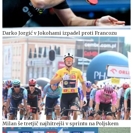
Darko Jorgić v Jokohami izpadel proti Francozu
Milan še tretjič najhitrejši v sprintu na Poljskem