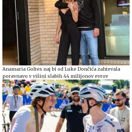
Anamaria Goltes naj bi od Luke Dončića zahtevala
poravnavo v višini slabih 44 milijonov evrov