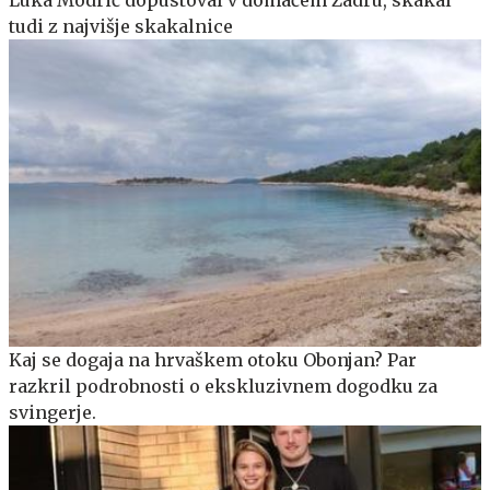
Luka Modrić dopustoval v domačem Zadru, skakal
tudi z najvišje skakalnice
Kaj se dogaja na hrvaškem otoku Obonjan? Par
razkril podrobnosti o ekskluzivnem dogodku za
svingerje.