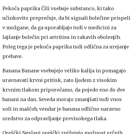
Pekoča paprika
Čili vsebuje substanco, ki tako
učinkovito preprečuje, da bi signali bolečine prispeli
v možgane, da ga uporabljajo tudi v medicini za
lajšanje bolečin pri artritisu in rakavih obolenjih.
Poleg tega je pekoča paprika tudi odlična za urejanje
prebave.
Banana
Banane vsebujejo veliko kalija in pomagajo
uravnavati krvni pritisk, zato ljudem z visokim
krvnim tlakom priporočamo, da pojedo eno do dve
banani na dan. Seveda morajo zmanjšati tudi vnos
soli in maščob, vendar je banana odlično naravno
sredstvo za odpravljanje previsokega tlaka.
Oreščki
Neslani oreščki znižujejo možnost srčnih