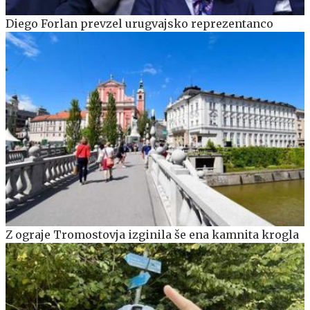
Diego Forlan prevzel urugvajsko reprezentanco
Z ograje Tromostovja izginila še ena kamnita krogla