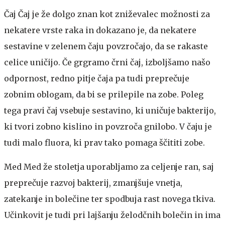
Čaj
Čaj je že dolgo znan kot zniževalec možnosti za
nekatere vrste raka in dokazano je, da nekatere
sestavine v zelenem čaju povzročajo, da se rakaste
celice uničijo. Če grgramo črni čaj, izboljšamo našo
odpornost, redno pitje čaja pa tudi preprečuje
zobnim oblogam, da bi se prilepile na zobe. Poleg
tega pravi čaj vsebuje sestavino, ki uničuje bakterijo,
ki tvori zobno kislino in povzroča gnilobo. V čaju je
tudi malo fluora, ki prav tako pomaga ščititi zobe.
Med
Med že stoletja uporabljamo za celjenje ran, saj
preprečuje razvoj bakterij, zmanjšuje vnetja,
zatekanje in bolečine ter spodbuja rast novega tkiva.
Učinkovit je tudi pri lajšanju želodčnih bolečin in ima