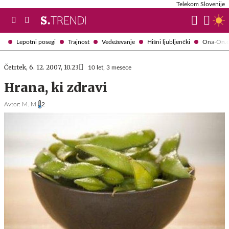
Telekom Slovenije
Lepotni posegi
Trajnost
Vedeževanje
Hišni ljubljenčki
Ona-On.
Četrtek, 6. 12. 2007, 10.23
10 let, 3 mesece
Hrana, ki zdravi
Avtor:
M. M.
2