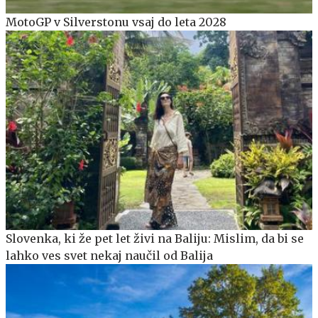
MotoGP v Silverstonu vsaj do leta 2028
Slovenka, ki že pet let živi na Baliju: Mislim, da bi se
lahko ves svet nekaj naučil od Balija