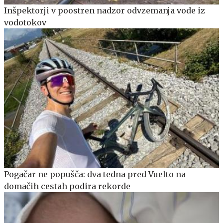
Inšpektorji v poostren nadzor odvzemanja vode iz
vodotokov
Pogačar ne popušča: dva tedna pred Vuelto na
domačih cestah podira rekorde