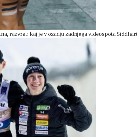
na, razvrat: kaj je v ozadju zadnjega videospota Siddhar