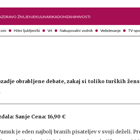
Želite prejemati e-novice?
Uživajmo pametno
A
ZDRAVO ŽIVLJENJE
KULINARIKA
DOM
ZANIMIVOSTI
com
Hišni ljubljenčki
Vrt
Nakupovalni vodnik
Vedeževanje
TV-spo
zadje obrabljene debate, zakaj si toliko turških žen
.
dala: Sanje Cena: 16,90 €
amuk je eden najbolj branih pisateljev v svoji deželi. Pre