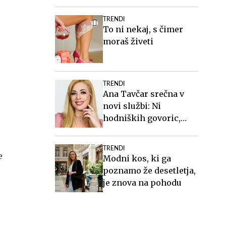
višini slabih 44
milijonov evrov
TRENDI
To ni nekaj, s čimer
moraš živeti
TRENDI
Ana Tavčar srečna v
novi službi: Ni
hodniških govoric,
kavic, šušljanja, igric
in politike
TRENDI
e
Modni kos, ki ga
poznamo že desetletja,
je znova na pohodu