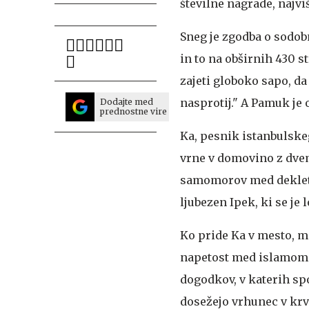
številne nagrade, najvi
Sneg je zgodba o sodob
in to na obširnih 430 s
zajeti globoko sapo, da
nasprotij." A Pamuk je o
Dodajte med
prednostne vire
Ka, pesnik istanbulskeg
vrne v domovino z dvem
samomorov med dekleti
ljubezen Ipek, ki se je 
Ko pride Ka v mesto, mo
napetost med islamom 
dogodkov, v katerih s
dosežejo vrhunec v krv