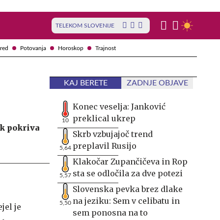
TELEKOM SLOVENIJE
red
Potovanja
Horoskop
Trajnost
KAJ BERETE
ZADNJE OBJAVE
Konec veselja: Janković
preklical ukrep
10
sk pokriva
Skrb vzbujajoč trend
preplavil Rusijo
5,64
Klakočar Zupančičeva in Rop
sta se odločila za dve potezi
5,57
Slovenska pevka brez dlake
na jeziku: Sem v celibatu in
5,50
jel je
sem ponosna na to