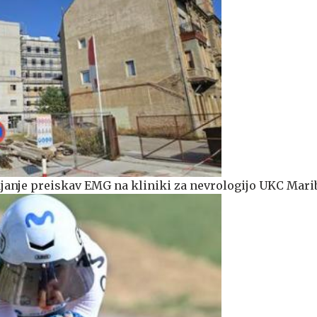
anje preiskav EMG na kliniki za nevrologijo UKC Mari