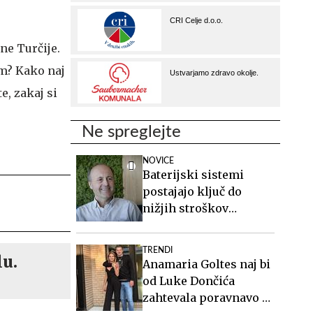
ne Turčije.
am? Kako naj
e, zakaj si
Ne spreglejte
NOVICE
Baterijski sistemi
postajajo ključ do
nižjih stroškov
elektrike v podjetjih
TRENDI
lu.
Anamaria Goltes naj bi
od Luke Dončića
zahtevala poravnavo v