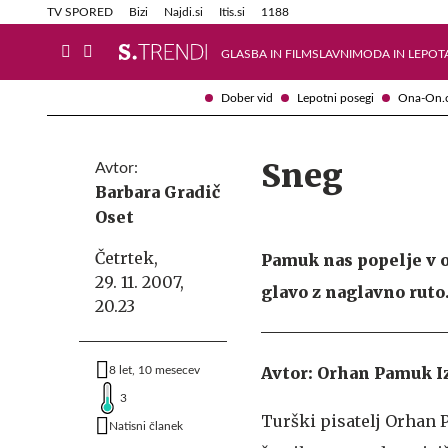
Info in obvestila
Tehnik
TV SPORED
Bizi
Najdi.si
Itis.si
1188
GLASBA IN FILM
SLAVNI
MODA IN LEPOT
Dober vid
Lepotni posegi
Ona-On.
Sneg
Avtor:
Barbara Gradič
Oset
Četrtek,
Pamuk nas popelje v o
29. 11. 2007,
glavo z naglavno ruto
20.23
Avtor: Orhan Pamuk Iz
8 let, 10 mesecev
3
Turški pisatelj Orhan P
Natisni članek