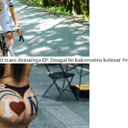
il traso domačega EP: Zmagal bo kakovosten kolesar #