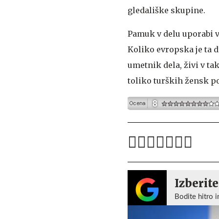
gledališke skupine.
Pamuk v delu uporabi v
Koliko evropska je ta 
umetnik dela, živi v ta
toliko turških žensk p
Izberite
Bodite hitro i