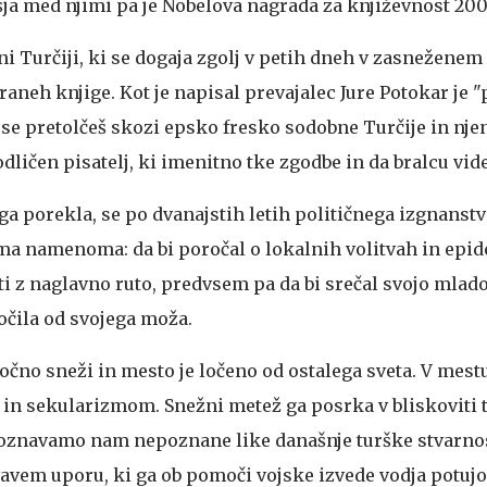
šja med njimi pa je Nobelova nagrada za književnost 200
ni Turčiji, ki se dogaja zgolj v petih dneh v zasnežene
traneh knjige. Kot je napisal prevajalec Jure Potokar je 
 se pretolčeš skozi epsko fresko sodobne Turčije in nje
dličen pisatelj, ki imenitno tke zgodbe in da bralcu videt
a porekla, se po dvanajstih letih političnega izgnanstv
a namenoma: da bi poročal o lokalnih volitvah in epid
 z naglavno ruto, predvsem pa da bi srečal svojo mlad
ločila od svojega moža.
čno sneži in mesto je ločeno od ostalega sveta. V mestu 
in sekularizmom. Snežni metež ga posrka v bliskoviti 
poznavamo nam nepoznane like današnje turške stvarnos
avem uporu, ki ga ob pomoči vojske izvede vodja potuj