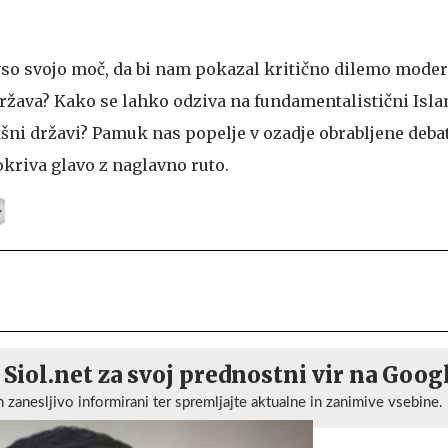
so svojo moč, da bi nam pokazal kritično dilemo moder
država? Kako se lahko odziva na fundamentalistični Isl
kšni državi? Pamuk nas popelje v ozadje obrabljene debat
okriva glavo z naglavno ruto.
 Siol.net za svoj prednostni vir na Goog
n zanesljivo informirani ter spremljajte aktualne in zanimive vsebine.