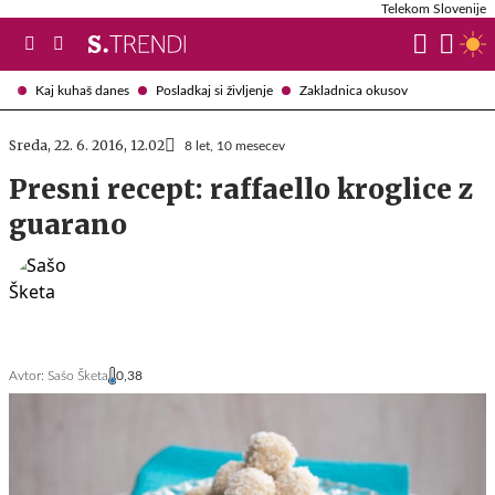
Telekom Slovenije
Kaj kuhaš danes
Posladkaj si življenje
Zakladnica okusov
Sreda, 22. 6. 2016, 12.02
8 let, 10 mesecev
Presni recept: raffaello kroglice z
guarano
Avtor:
Sašo Šketa
0,38