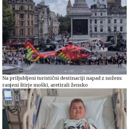
Na priljubljeni turistični destinaciji napad z nožem:
ranjeni štirje moški, aretirali žensko