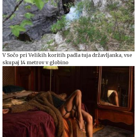
V Sočo pri Velikih koritih padla tuja državljanka, vse
skupaj 14 metrov v globino