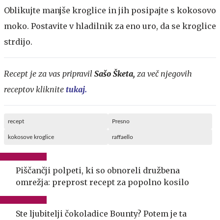
Oblikujte manjše kroglice in jih posipajte s kokosovo
moko. Postavite v hladilnik za eno uro, da se kroglice
strdijo.
Recept je za vas pripravil
Sašo Šketa,
za več njegovih
receptov kliknite
tukaj.
recept
Presno
kokosove kroglice
raffaello
Piščančji polpeti, ki so obnoreli družbena
omrežja: preprost recept za popolno kosilo
Ste ljubitelji čokoladice Bounty? Potem je ta