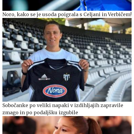
Noro, kako se je usoda poigrala s Celjani in Verbičem!
Sobočanke po veliki napaki v izdihljajih zapravile
zmago in po podaljšku izgubile