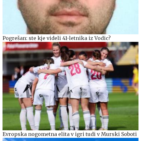
Pogrešan: ste kje videli 41-letnika iz Vodic?
Evropska nogometna elita v igri tudi v Murski Soboti