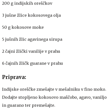
200 g indijskih oreščkov
3 jušne žlice kokosovega olja
50 g kokosove moke
5 jušnih žlic agavinega sirupa
2 čajni žlički vanilije v prahu
6 čajnih žličk guarane v prahu
Priprava:
Indijske oreščke zmešajte v mešalniku v fino moko.
Dodajte stopljeno kokosovo maščobo, agavo, vaniljo
in guarano ter premešajte.