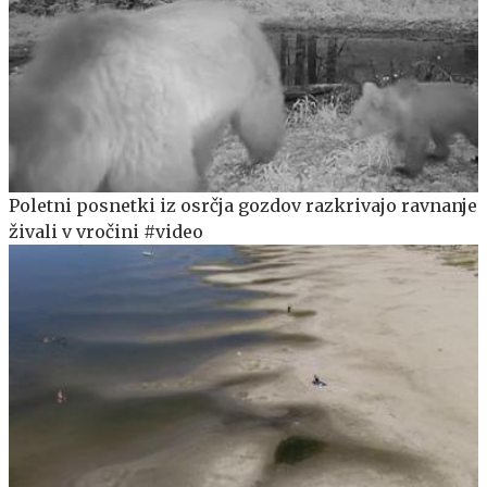
Poletni posnetki iz osrčja gozdov razkrivajo ravnanje
živali v vročini #video