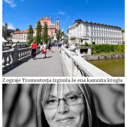
Z ograje Tromostovja izginila še ena kamnita krogla