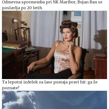
Odmevna sprememba pri NK Maribor, Bojan Ban se
poslavlja po 20 letih
Ta lepotni izdelek za lase postaja pravi hit: ga že
poznate?