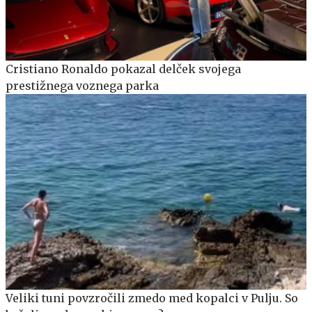
Cristiano Ronaldo pokazal delček svojega
prestižnega voznega parka
Veliki tuni povzročili zmedo med kopalci v Pulju. So