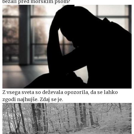
bežali pred morskim psom?
Z vsega sveta so deževala opozorila, da se lahko
zgodi najhujše. Zdaj se je.