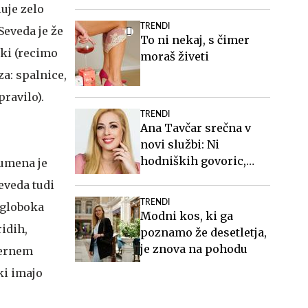
višini slabih 44
luje zelo
milijonov evrov
TRENDI
Seveda je že
To ni nekaj, s čimer
ki (recimo
moraš živeti
za: spalnice,
pravilo).
TRENDI
Ana Tavčar srečna v
novi službi: Ni
hodniških govoric,
Rumena je
kavic, šušljanja, igric
eveda tudi
in politike
TRENDI
 globoka
Modni kos, ki ga
ridih,
poznamo že desetletja,
je znova na pohodu
dernem
ki imajo