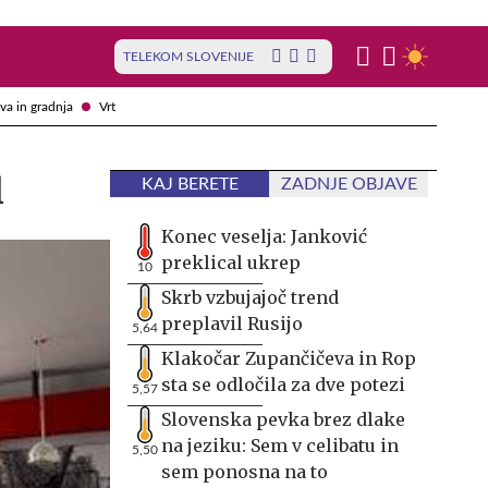
TELEKOM SLOVENIJE
va in gradnja
Vrt
l
KAJ BERETE
ZADNJE OBJAVE
Konec veselja: Janković
preklical ukrep
10
Skrb vzbujajoč trend
preplavil Rusijo
5,64
Klakočar Zupančičeva in Rop
sta se odločila za dve potezi
5,57
Slovenska pevka brez dlake
na jeziku: Sem v celibatu in
5,50
sem ponosna na to