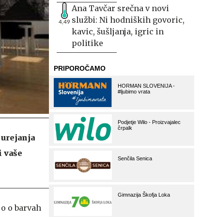
Ana Tavčar srečna v novi
službi: Ni hodniških govoric,
4,49
kavic, šušljanja, igric in
politike
 urejanja
i vaše
jo o barvah