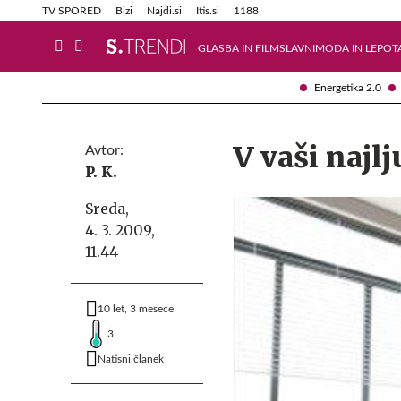
Info in obvestila
Tehnik
TV SPORED
Bizi
Najdi.si
Itis.si
1188
GLASBA IN FILM
SLAVNI
MODA IN LEPOT
Energetika 2.0
V vaši najlj
Avtor:
P. K.
Sreda,
4. 3. 2009,
11.44
10 let, 3 mesece
3
Natisni članek