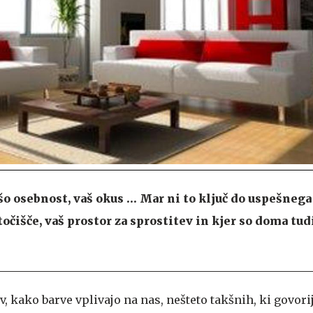
šo osebnost, vaš okus … Mar ni to ključ do uspešnega
atočišče, vaš prostor za sprostitev in kjer so doma tud
v, kako barve vplivajo na nas, nešteto takšnih, ki govori