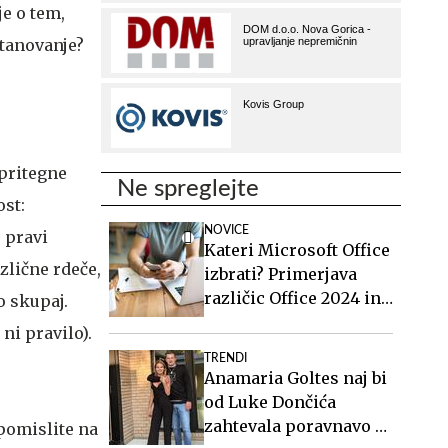
je o tem,
stanovanje?
 pritegne
Ne spreglejte
ost:
NOVICE
 pravi
Kateri Microsoft Office
zlične rdeče,
izbrati? Primerjava
različic Office 2024 in
o skupaj.
Office 2021.
ni pravilo).
TRENDI
Anamaria Goltes naj bi
od Luke Dončića
zahtevala poravnavo v
 pomislite na