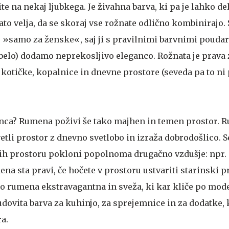
te na nekaj ljubkega. Je živahna barva, ki pa je lahko de
to velja, da se skoraj vse rožnate odlično kombinirajo. 
»samo za ženske«, saj ji s pravilnimi barvnimi poudar
 belo) dodamo neprekosljivo eleganco. Rožnata je prava 
 kotičke, kopalnice in dnevne prostore (seveda pa to ni 
sonca? Rumena poživi še tako majhen in temen prostor. 
vetli prostor z dnevno svetlobo in izraža dobrodošlico. S
nih prostoru pokloni popolnoma drugačno vzdušje: npr.
ena sta pravi, če hočete v prostoru ustvariti starinski p
to rumena ekstravagantna in sveža, ki kar kliče po mo
udovita barva za kuhinjo, za sprejemnice in za dodatke, 
a.