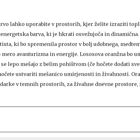
vo lahko uporabite v prostorih, kjer želite izraziti topl
energetska barva, ki je hkrati osvežujoča in dinamična
e tista, ki bo spremenila prostor v bolj udobnega, medte
 mero avanturizma in energije. Lososova oranžna bo um
 se lepo mešajo z belim pohištvom (če hočete dodati sve
 hočete ustvariti mešanico umirjenosti in živahnosti. O
udarke v temnih prostorih, za živahne dnevne prostore,