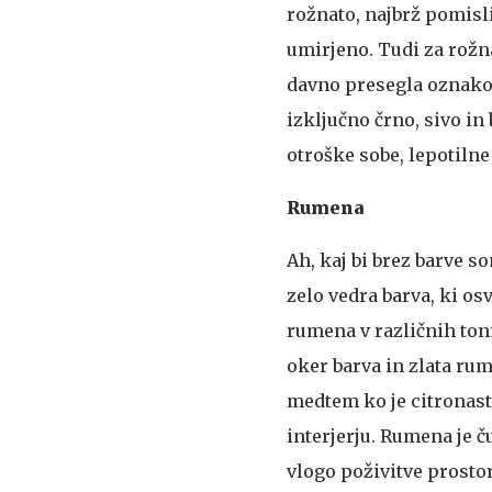
rožnato, najbrž pomisli
umirjeno. Tudi za rožna
davno presegla oznako 
izključno črno, sivo in
otroške sobe, lepotilne
Rumena
Ah, kaj bi brez barve 
zelo vedra barva, ki os
rumena v različnih to
oker barva in zlata rum
medtem ko je citronas
interjerju. Rumena je č
vlogo poživitve prostor