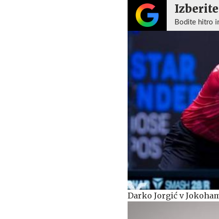
Izberite
Bodite hitro i
Darko Jorgić v Jokoha