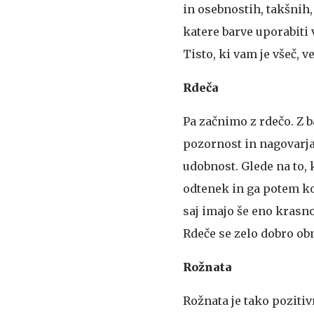
in osebnostih, takšnih,
katere barve uporabiti 
Tisto, ki vam je všeč, v
Rdeča
Pa začnimo z rdečo. Z b
pozornost in nagovarja 
udobnost. Glede na to, 
odtenek in ga potem ko
saj imajo še eno krasno
Rdeče se zelo dobro obn
Rožnata
Rožnata je tako pozitiv