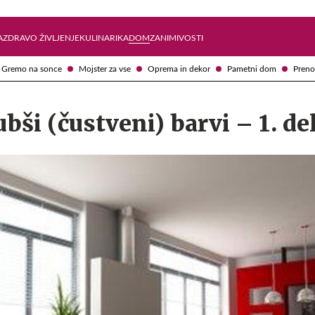
Želite prejemati e-novice?
Uživajmo pametno
A
ZDRAVO ŽIVLJENJE
KULINARIKA
DOM
ZANIMIVOSTI
Gremo na sonce
Mojster za vse
Oprema in dekor
Pametni dom
Preno
ubši (čustveni) barvi – 1. de