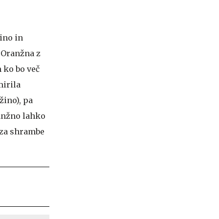
ino in
. Oranžna z
m ko bo več
irila
žino), pa
ranžno lahko
 za shrambe