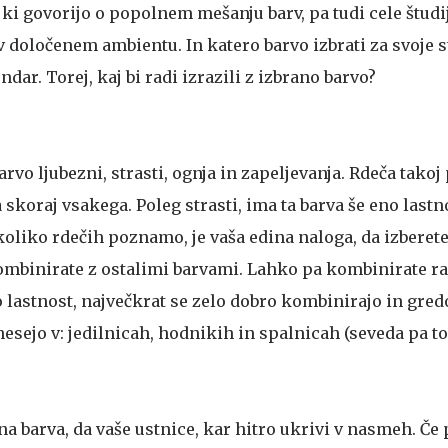
 ki govorijo o popolnem mešanju barv, pa tudi cele študi
v določenem ambientu. In katero barvo izbrati za svoje 
endar. Torej, kaj bi radi izrazili z izbrano barvo?
arvo ljubezni, strasti, ognja in zapeljevanja. Rdeča takoj
skoraj vsakega. Poleg strasti, ima ta barva še eno lastn
koliko rdečih poznamo, je vaša edina naloga, da izberete
mbinirate z ostalimi barvami. Lahko pa kombinirate ra
 lastnost, največkrat se zelo dobro kombinirajo in gred
esejo v: jedilnicah, hodnikih in spalnicah (seveda pa to 
na barva, da vaše ustnice, kar hitro ukrivi v nasmeh. Če