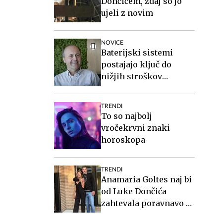
Dončićem, zdaj so jo
ujeli z novim
NOVICE
Baterijski sistemi
postajajo ključ do
nižjih stroškov
elektrike v podjetjih
TRENDI
To so najbolj
vročekrvni znaki
horoskopa
TRENDI
Anamaria Goltes naj bi
od Luke Dončića
zahtevala poravnavo v
višini slabih 44