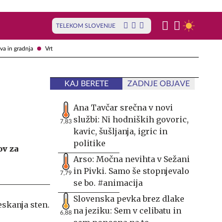
TELEKOM SLOVENIJE
va in gradnja
Vrt
KAJ BERETE
ZADNJE OBJAVE
Ana Tavčar srečna v novi
službi: Ni hodniških govoric,
7,83
kavic, šušljanja, igric in
politike
ov za
Arso: Močna nevihta v Sežani
in Pivki. Samo še stopnjevalo
7,79
se bo. #animacija
Slovenska pevka brez dlake
skanja sten.
na jeziku: Sem v celibatu in
6,88