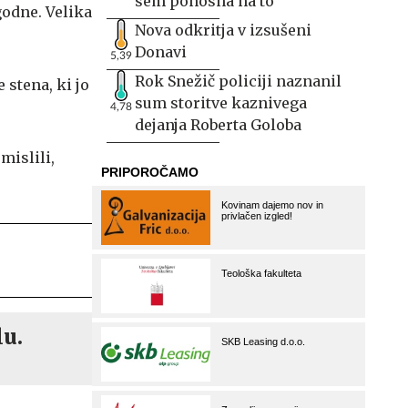
sem ponosna na to
godne. Velika
Nova odkritja v izsušeni
Donavi
5,39
Rok Snežič policiji naznanil
 stena, ki jo
sum storitve kaznivega
4,78
dejanja Roberta Goloba
mislili,
lu.