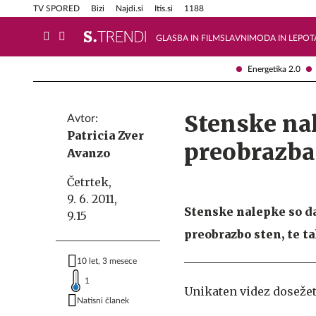
Info in obvestila
Tehnik
TV SPORED
Bizi
Najdi.si
Itis.si
1188
GLASBA IN FILM
SLAVNI
MODA IN LEPOT
Energetika 2.0
Stenske nal
Avtor:
Patricia Zver
preobrazba
Avanzo
Četrtek,
9. 6. 2011,
Stenske nalepke so d
9.15
preobrazbo sten, te t
10 let, 3 mesece
1
Unikaten videz dosežet
Natisni članek