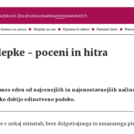
Želite prejemati e-novice?
Uživajmo pametno
A
ZDRAVO ŽIVLJENJE
KULINARIKA
DOM
ZANIMIVOSTI
Gremo na sonce
Mojster za vse
Oprema in dekor
Pametni dom
Preno
epke - poceni in hitra
anes eden od najcenejših in najenostavnejših način
ako dobijo edinstveno podobo.
e v nekaj minutah, brez dolgotrajnega in umazanega ple