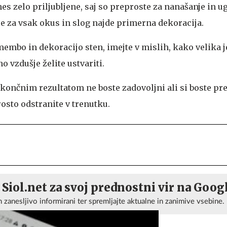
s zelo priljubljene, saj so preproste za nanašanje in u
se za vsak okus in slog najde primerna dekoracija.
embo in dekoracijo sten, imejte v mislih, kako velika je
no vzdušje želite ustvariti.
 s končnim rezultatom ne boste zadovoljni ali si boste pre
osto odstranite v trenutku.
 Siol.net za svoj prednostni vir na Goog
n zanesljivo informirani ter spremljajte aktualne in zanimive vsebine.