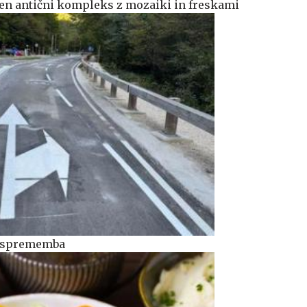
ten antični kompleks z mozaiki in freskami
ka sprememba