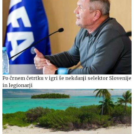
Po črnem četrtku v igri še nekdanji selektor Slovenije
in legionarji