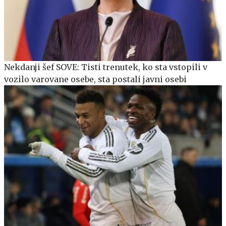
Nekdanji šef SOVE: Tisti trenutek, ko sta vstopili v
vozilo varovane osebe, sta postali javni osebi