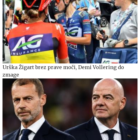
Urška Žigart brez prave moči, Demi Vollering do
zmage