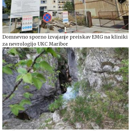
Domnevno sporno izvajanje preiskav EMG na kliniki
za nevrologijo UKC Maribor