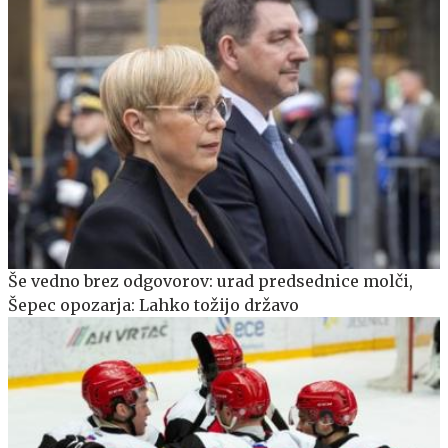
Še vedno brez odgovorov: urad predsednice molči,
Šepec opozarja: Lahko tožijo državo