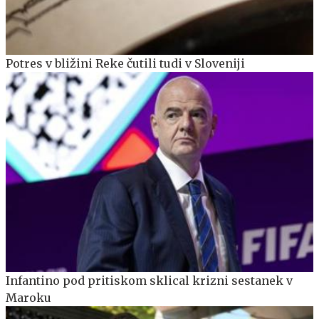
Potres v bližini Reke čutili tudi v Sloveniji
Infantino pod pritiskom sklical krizni sestanek v
Maroku