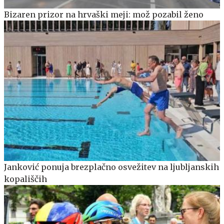
Bizaren prizor na hrvaški meji: mož pozabil ženo
Janković ponuja brezplačno osvežitev na ljubljanskih
kopališčih