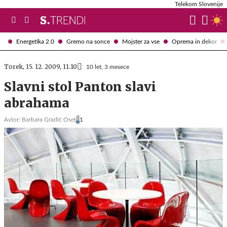
Telekom Slovenije
Energetika 2.0
Gremo na sonce
Mojster za vse
Oprema in dekor
Torek, 15. 12. 2009, 11.10
10 let, 3 mesece
Slavni stol Panton slavi
abrahama
Avtor:
Barbara Gradič Oset
1