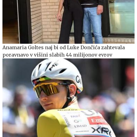
Anamaria Goltes naj bi od Luke Dončića zahtevala
poravnavo v višini slabih 44 milijonov evrov