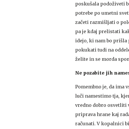
poskušala podoživeti bo
potrebe po umetni svetl
začeti razmišljati o po
pa je kdaj prelistati k
idejo, ki nam bo prišla
pokukati tudi na oddele
želite in se morda spomn
Ne pozabite jih name
Pomembno je, da ima vs
luči namestimo tja, kje
vredno dobro osvetliti
priprava hrane kaj rad
računati. V kopalnici b