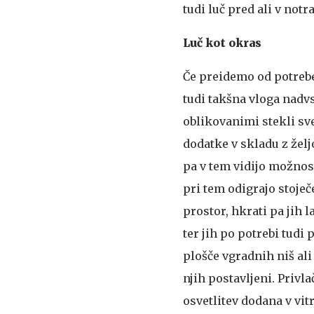
tudi luč pred ali v not
Luč kot okras
Če preidemo od potrebe 
tudi takšna vloga nadv
oblikovanimi stekli sv
dodatke v skladu z želj
pa v tem vidijo možnos
pri tem odigrajo stoječ
prostor, hkrati pa jih
ter jih po potrebi tud
plošče vgradnih niš al
njih postavljeni. Privl
osvetlitev dodana v vitr