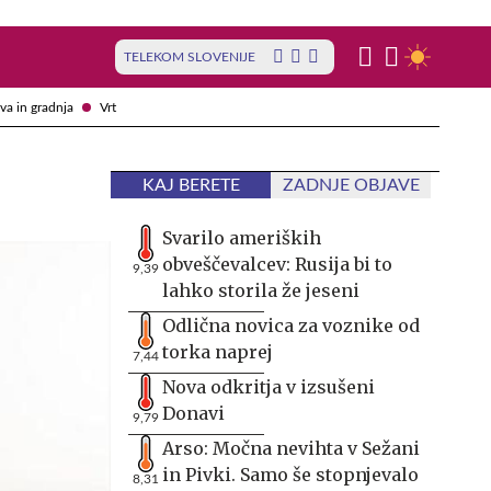
TELEKOM SLOVENIJE
va in gradnja
Vrt
KAJ BERETE
ZADNJE OBJAVE
Svarilo ameriških
obveščevalcev: Rusija bi to
9,39
lahko storila že jeseni
Odlična novica za voznike od
torka naprej
7,44
Nova odkritja v izsušeni
Donavi
9,79
Arso: Močna nevihta v Sežani
in Pivki. Samo še stopnjevalo
8,31