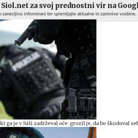
 Siol.net za svoj prednostni vir na Goog
n zanesljivo informirani ter spremljajte aktualne in zanimive vsebine.
 ki ga je v hiši zadrževal oče: grozil je, da bo škodoval se