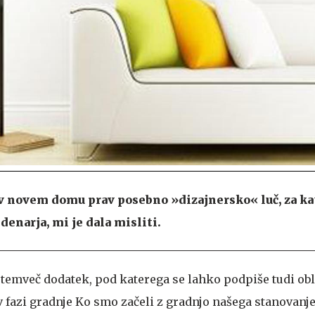
 v novem domu prav posebno »dizajnersko« luč, za ka
denarja, mi je dala misliti.
, temveč dodatek, pod katerega se lahko podpiše tudi obl
 fazi gradnje
Ko smo začeli z gradnjo našega stanovanj