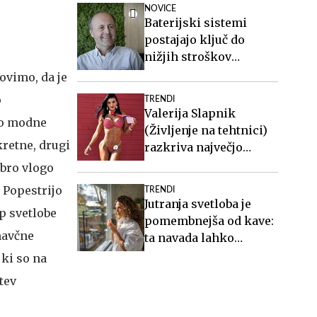
NOVICE
Baterijski sistemi
postajajo ključ do
nižjih stroškov
elektrike v podjetjih
ovimo, da je
o
TRENDI
Valerija Slapnik
mo modne
(Življenje na tehtnici)
kretne, drugi
razkriva največjo
zablodo o hujšanju, ki ji
obro vlogo
mnogi verjamejo
. Popestrijo
TRENDI
Jutranja svetloba je
p svetlobe
pomembnejša od kave:
mavčne
ta navada lahko
izboljša vaš spanec
 ki so na
tev