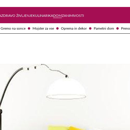
Želite prejemati e-novice?
Uživajmo pametno
A
ZDRAVO ŽIVLJENJE
KULINARIKA
DOM
ZANIMIVOSTI
Gremo na sonce
Mojster za vse
Oprema in dekor
Pametni dom
Preno