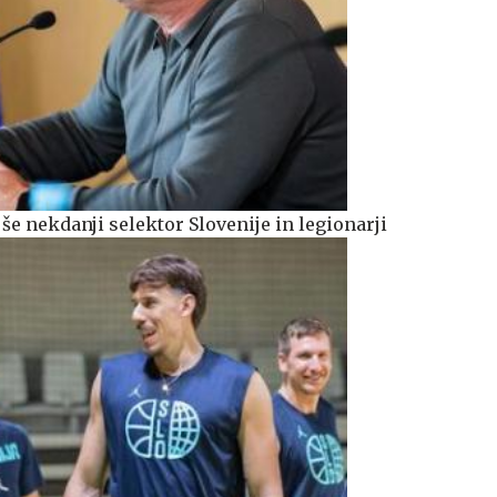
 še nekdanji selektor Slovenije in legionarji