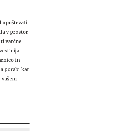
il upoštevati
ala v prostor
ti varčne
vesticija
arnico in
ca porabi kar
 v vašem