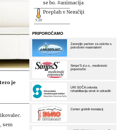
se bo. #animacija
Preplah v Nemčiji
5,20
tero je
ikovalec.
e, sem