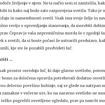
doče življenje v njem. Na ta način sem si zamislila, ka
obi in kako naj bodo zato razporejena svetila. Tako je n
ložaju in namembnosti svetil. Vsak ima svoje želje in na
akšno revijo o opremljanju stanovanja, da morebiti dobi
 prav. Čeprav je vaša nepremičnina morda še v zgodnji fa
k s svetili, da si boste počasi že ustvarili predstavo, ka
ili, kje ste še pozabili predvideti luč.
stiti …
ak prostor osrednjo luč, ki daje glavno svetlobo, pote
r bomo za določena opravila potrebovali dodatno osvetli
 vso delovno površino kuhinje, saj se glede na natrpan u
a zamakne v večerne ure, ko na naravno svetlobo ne m
i težko pogrešili osvetljeno ogledalo, prav pa nam bi mo