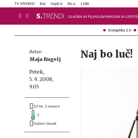
Info in obvestila
Tehnik
TV SPORED
Bizi
Najdi.si
Itis.si
1188
GLASBA IN FILM
SLAVNI
MODA IN LEPOT
Energetika 2.0
Naj bo luč!
Avtor:
Maja Rugelj
Petek,
5. 9. 2008,
9.05
10 let, 3 mesece
3
Natisni članek