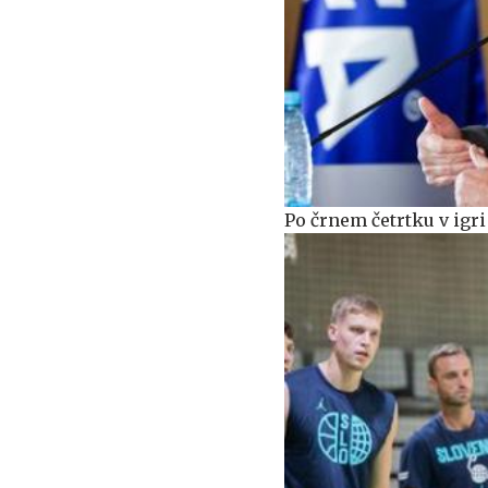
Po črnem četrtku v igri