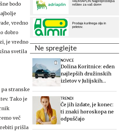
kšne bodo
ajbolje
vade, vredno
mo dobro
zi, je vredno
Ne spreglejte
kšna svetila
NOVICE
Dolina Koritnice: eden
najlepših družinskih
izletov v Julijskih
Alpah
m pa stranske
tev. Tako je
TRENDI
Če jih izdate, je konec:
rnik
ti znaki horoskopa ne
oremo več
odpuščajo
rebiti prišla