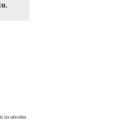
lu.
bi in otroku