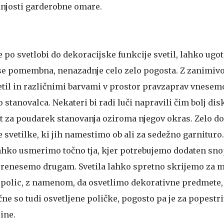
ranjosti garderobne omare.
po svetlobi do dekoracijske funkcije svetil, lahko ugot
se pomembna, nenazadnje celo zelo pogosta. Z zanimiv
etil in različnimi barvami v prostor pravzaprav vnese
o stanovalca. Nekateri bi radi luči napravili čim bolj dis
t za poudarek stanovanja oziroma njegov okras. Zelo d
e svetilke, ki jih namestimo ob ali za sedežno garnituro
 lahko usmerimo točno tja, kjer potrebujemo dodaten sno
i prenesemo drugam. Svetila lahko spretno skrijemo za 
i polic, z namenom, da osvetlimo dekorativne predmete,
ačne so tudi osvetljene poličke, pogosto pa je za popestri
ine.