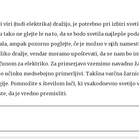
 viri (tudi elektrika) dražijo, je potrebno pri izbiri svet
u tako ne glejte le na to, da se bodo svetila najlepše pod
la, ampak pozorno poglejte, če je možno v njih namesti
oliko dražje, vendar moramo upoštevati, da se nam bo in
ačunom za elektriko. Za primerjavo vzemimo navadno ž
 po učinku medsebojno primerljivi. Takšna varčna žarni
gije. Pomnožite s številom luči, ki vsakodnevno svetijo
te, da je vredno premisliti.