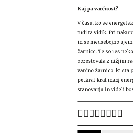
Kaj pa varčnost?
V času, ko se energetski
tudi ta vidik. Pri nakup
in se medsebojno ujema
žarnice. Te so res nek
obrestovala z nižjim r
varčno žarnico, ki sta
petkrat krat manj ener
stanovanju in videli bos