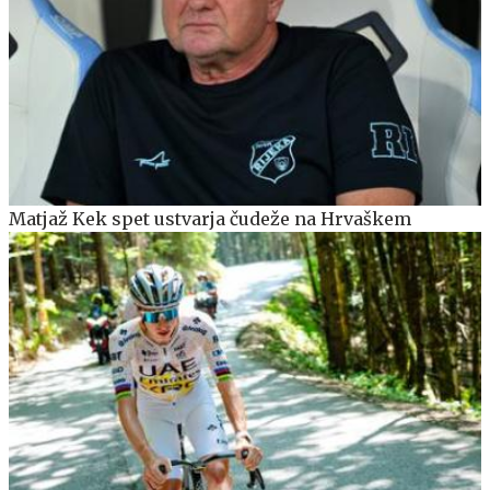
Matjaž Kek spet ustvarja čudeže na Hrvaškem