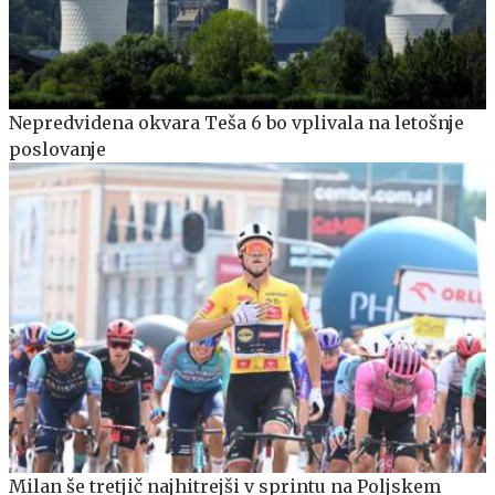
Nepredvidena okvara Teša 6 bo vplivala na letošnje
poslovanje
Milan še tretjič najhitrejši v sprintu na Poljskem