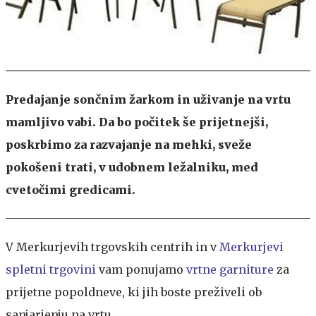
Predajanje sončnim žarkom in uživanje na vrtu
mamljivo vabi. Da bo počitek še prijetnejši,
poskrbimo za razvajanje na mehki, sveže
pokošeni trati, v udobnem ležalniku, med
cvetočimi gredicami.
V Merkurjevih trgovskih centrih in v
Merkurjevi
spletni trgovini
vam ponujamo
vrtne garniture
za
prijetne popoldneve, ki jih boste preživeli ob
sanjarjenju na vrtu.