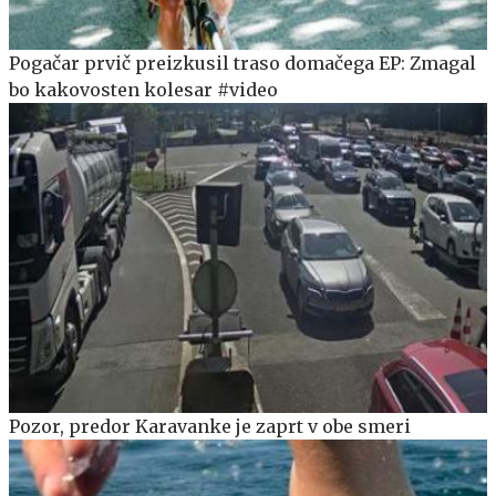
Pogačar prvič preizkusil traso domačega EP: Zmagal
bo kakovosten kolesar #video
Pozor, predor Karavanke je zaprt v obe smeri