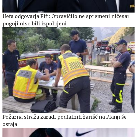
Uefa odgovarja Fifi: Opravičilo ne spremeni ničesar,
pogoji niso bili izpolnjeni
Požarna straža zaradi podtalnih žarišč na Planji še
ostaja