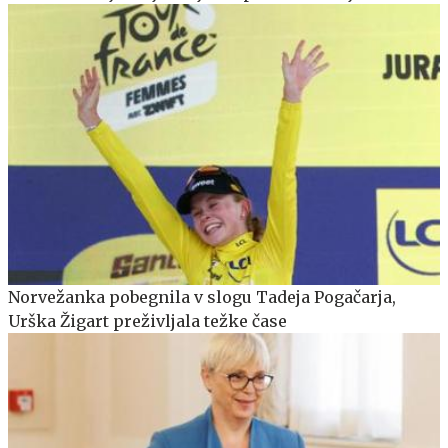
Norvežanka pobegnila v slogu Tadeja Pogačarja,
Urška Žigart preživljala težke čase