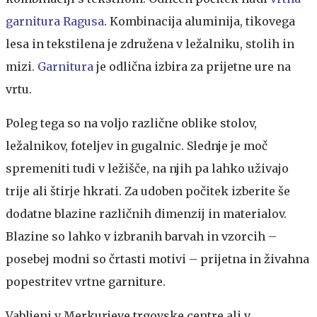
garnitura Ragusa
. Kombinacija aluminija, tikovega
lesa in tekstilena je združena v ležalniku, stolih in
mizi.
Garnitura
je odlična izbira za prijetne ure na
vrtu.
Poleg tega so na voljo različne oblike stolov,
ležalnikov, foteljev in gugalnic. Slednje je moč
spremeniti tudi v ležišče, na njih pa lahko uživajo
trije ali štirje hkrati. Za udoben počitek izberite še
dodatne blazine različnih dimenzij in materialov.
Blazine so lahko v izbranih barvah in vzorcih –
posebej modni so črtasti motivi – prijetna in živahna
popestritev vrtne garniture.
Vabljeni v Merkurjeve trgovske centre ali v