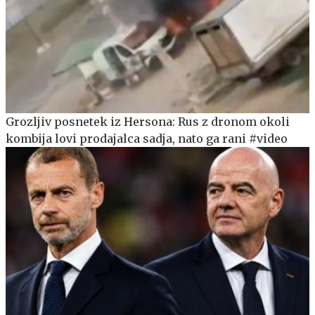
Grozljiv posnetek iz Hersona: Rus z dronom okoli
kombija lovi prodajalca sadja, nato ga rani #video