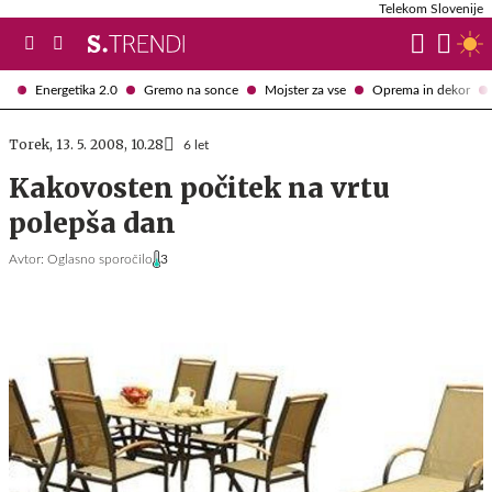
Telekom Slovenije
Energetika 2.0
Gremo na sonce
Mojster za vse
Oprema in dekor
Torek, 13. 5. 2008, 10.28
6 let
Kakovosten počitek na vrtu
polepša dan
Avtor:
Oglasno sporočilo
3