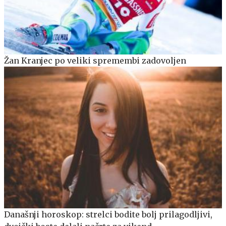
Žan Kranjec po veliki spremembi zadovoljen
Današnji horoskop: strelci bodite bolj prilagodljivi,