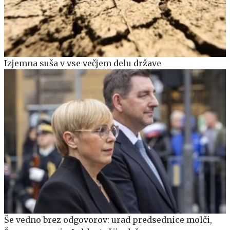
Izjemna suša v vse večjem delu države
Še vedno brez odgovorov: urad predsednice molči,