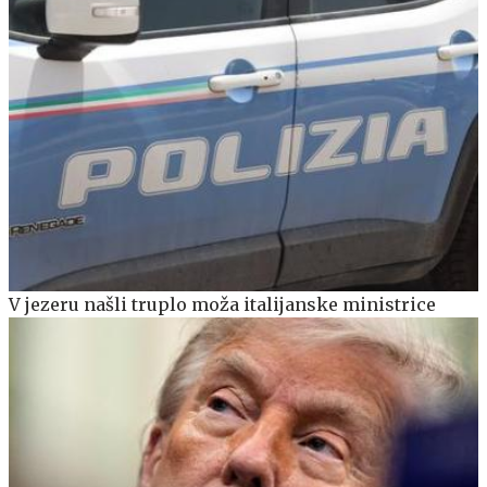
V jezeru našli truplo moža italijanske ministrice