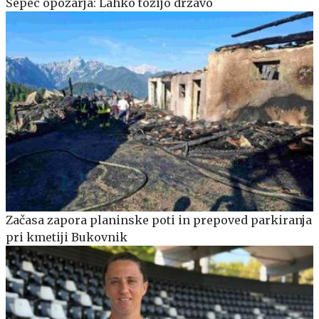
Šepec opozarja: Lahko tožijo državo
Začasa zapora planinske poti in prepoved parkiranja
pri kmetiji Bukovnik