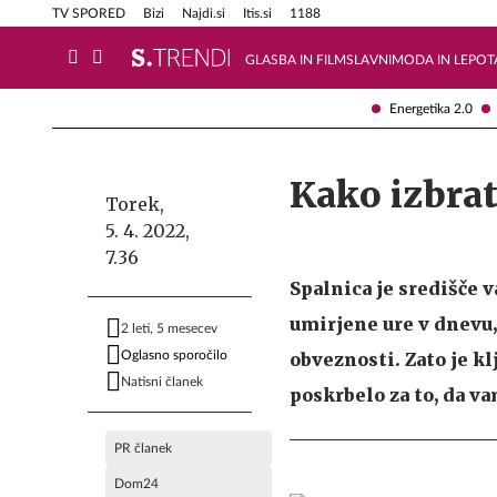
Info in obvestila
Tehnik
TV SPORED
Bizi
Najdi.si
Itis.si
1188
GLASBA IN FILM
SLAVNI
MODA IN LEPOT
Energetika 2.0
Kako izbra
Torek,
5. 4. 2022,
7.36
Spalnica je središče v
umirjene ure v dnevu,
2 leti, 5 mesecev
Oglasno sporočilo
obveznosti. Zato je k
Natisni članek
poskrbelo za to, da v
PR članek
Dom24