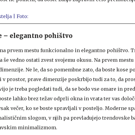
 – elegantno pohištvo
na prvem mestu funkcionalno in elegantno pohištvo. Tr
 a še vedno ostati zvest svojemu okusu. Na prvem mestu 
dimenzije. Ne le, da so pomembne zato, da boste kose p
 v prostor, prave dimenzije poskrbijo tudi za to, da pro
vijo je treba pogledati tudi, da se bodo vse omare in pred
oste lahko brez težav odprli okna in vrata ter vas dolo
sak večer, ko se boste spravljali v posteljo. Moderne sp
malističnim slogom, v njih pa prevladujejo trendovske b
navskim minimalizmom.