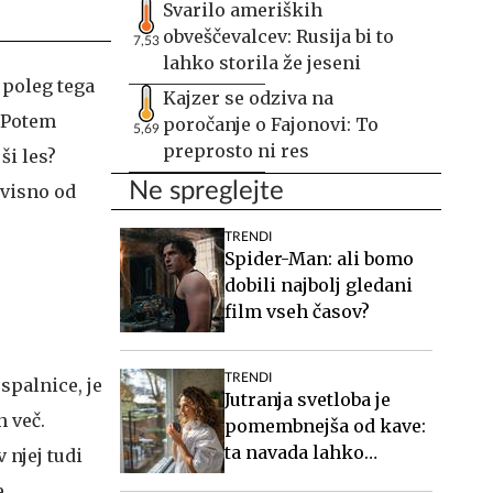
Svarilo ameriških
obveščevalcev: Rusija bi to
7,53
lahko storila že jeseni
 poleg tega
Kajzer se odziva na
. Potem
poročanje o Fajonovi: To
5,69
preprosto ni res
ši les?
Ne spreglejte
dvisno od
TRENDI
Spider-Man: ali bomo
dobili najbolj gledani
film vseh časov?
TRENDI
 spalnice, je
Jutranja svetloba je
 več.
pomembnejša od kave:
ta navada lahko
 njej tudi
izboljša vaš spanec
.