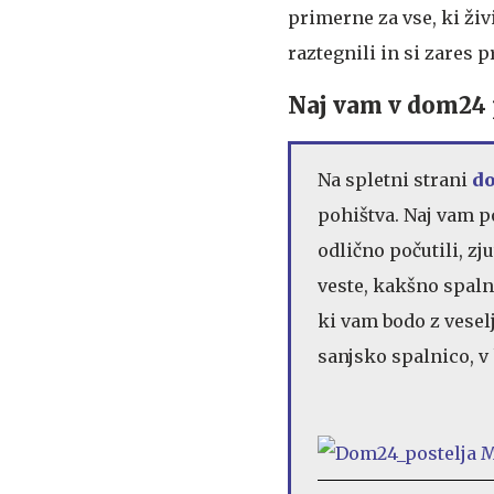
primerne za vse, ki živ
raztegnili in si zares 
Naj vam v dom24 
Na spletni strani
do
pohištva. Naj vam p
odlično počutili, zj
veste, kakšno spaln
ki vam bodo z vesel
sanjsko spalnico, v 