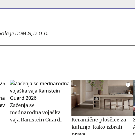
ila je DOM24, D. O. O.
Začenja se
mednarodna vojaška
vaja Ramstein Guard
Keramične ploščice za
2026
kuhinjo: kako izbrati
prave