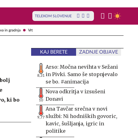
TELEKOM SLOVENIJE
va in gradnja
Vrt
KAJ BERETE
ZADNJE OBJAVE
Arso: Močna nevihta v Sežani
in Pivki. Samo še stopnjevalo
8,31
bolj
se bo. #animacija
e
Nova odkritja v izsušeni
Donavi
o, ki bo
10
Ana Tavčar srečna v novi
službi: Ni hodniških govoric,
9,77
kavic, šušljanja, igric in
politike