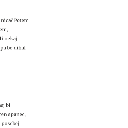
alnica? Potem
eni,
li nekaj
 pa bo dihal
aj bi
ten spanec,
 posebej