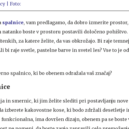
a
spalnice
, vam predlagamo, da dobro izmerite prostor,
am natanko boste v prostoru postavili določeno pohištvo
tenkih, za katere želite, da vas obkrožajo. Bi raje temnej
 bi raje svetle, pastelne barve in svetel les? Vse to je o
erno spalnico, ki bo obenem odražala vaš značaj?
ice
a in smernic, ki jim želite slediti pri postavljanju nove
izberete kakovostne kose, ki bodo zdržali desetletje in
 funkcionalna, ima dovršen dizajn, obenem pa se boste v
vost ne pomeni, da boste zanjo zapravili celo premoženje