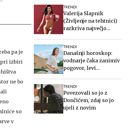
TRENDI
Valerija Slapnik
(Življenje na tehtnici)
razkriva največjo
zablodo o hujšanju, ki ji
mnogi verjamejo
TRENDI
eba pa je
Današnji horoskop:
vodnarje čaka zanimiv
pri izbiri
pogovor, levi
ohištva
organizirajte druženje
stor ne bo
TRENDI
ali
Povezovali so jo z
Dončićem, zdaj so jo
čeno
ujeli z novim
alnice so
arve v