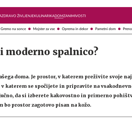
Želite prejemati e-novice?
Uživajmo pametno
A
ZDRAVO ŽIVLJENJE
KULINARIKA
DOM
ZANIMIVOSTI
Gremo na sonce
Mojster za vse
Oprema in dekor
Pametni dom
Preno
ti moderno spalnico?
ašega doma. Je prostor, v katerem preživite svoje naj
 v katerem se spočijete in pripravite na vsakodnevn
ljučno, da si izberete kakovostno in primerno pohištv
am bo prostor zagotovo pisan na kožo.