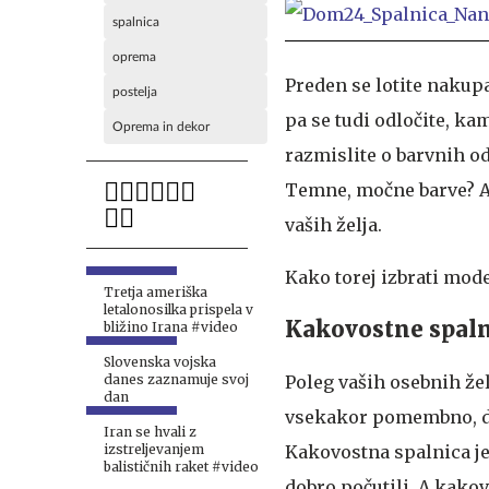
spalnica
oprema
Preden se lotite nakup
postelja
pa se tudi odločite, k
Oprema in dekor
razmislite o barvnih od
Temne, močne barve? Ali
vaših želja.
Kako torej izbrati mod
Tretja ameriška
letalonosilka prispela v
Kakovostne spaln
bližino Irana #video
Slovenska vojska
danes zaznamuje svoj
Poleg vaših osebnih želj
dan
vsekakor pomembno, da 
Iran se hvali z
izstreljevanjem
Kakovostna spalnica je
balističnih raket #video
dobro počutili. A kako