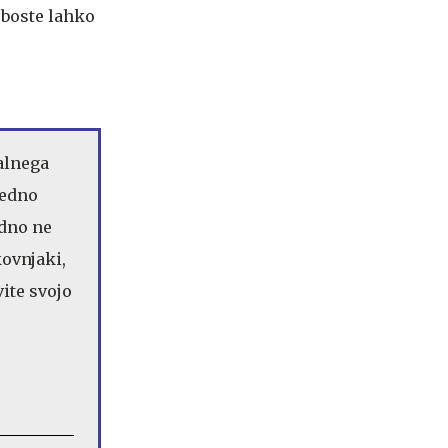
 boste lahko
alnega
vedno
edno ne
ovnjaki,
ite svojo