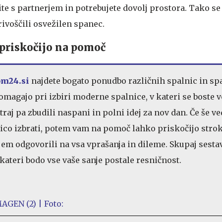
ite s partnerjem in potrebujete dovolj prostora. Tako se
privoščili osvežilen spanec.
priskočijo na pomoč
m24.si
najdete bogato ponudbo različnih spalnic in sp
omagajo pri izbiri moderne spalnice, v kateri se boste 
utraj pa zbudili naspani in polni idej za nov dan. Če še v
ico izbrati, potem vam na pomoč lahko priskočijo strok
jem odgovorili na vsa vprašanja in dileme. Skupaj sestav
kateri bodo vse vaše sanje postale resničnost.