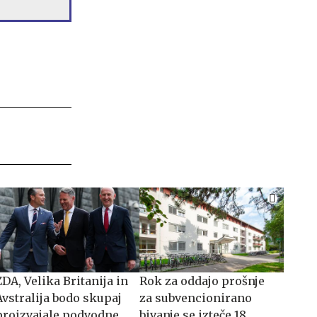
ZDA, Velika Britanija in
​​​​​​​Rok za oddajo prošnje
Avstralija bodo skupaj
za subvencionirano
proizvajale podvodne
bivanje se izteče 18.