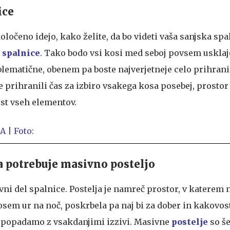
ice
oločeno idejo, kako želite, da bo videti vaša sanjska sp
 spalnice
. Tako bodo vsi kosi med seboj povsem usklaj
lematične, obenem pa boste najverjetneje celo prihrani
 prihranili čas za izbiro vsakega kosa posebej, prostor
ost vseh elementov.
 potrebuje masivno posteljo
vni del spalnice. Postelja je namreč prostor, v katerem n
osem ur na noč, poskrbela pa naj bi za dober in kakovos
spopadamo z vsakdanjimi izzivi. Masivne
postelje
so še