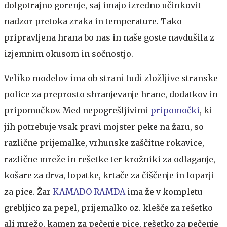
dolgotrajno gorenje, saj imajo izredno učinkovit
nadzor pretoka zraka in temperature. Tako
pripravljena hrana bo nas in naše goste navdušila z
izjemnim okusom in sočnostjo.
Veliko modelov ima ob strani tudi zložljive stranske
police za preprosto shranjevanje hrane, dodatkov in
pripomočkov. Med nepogrešljivimi
pripomočki
, ki
jih potrebuje vsak pravi mojster peke na žaru, so
različne prijemalke, vrhunske zaščitne rokavice,
različne mreže in rešetke ter krožniki za odlaganje,
košare za drva, lopatke, krtače za čiščenje in loparji
za pice. Žar
KAMADO RAMDA
ima že v kompletu
grebljico za pepel, prijemalko oz. klešče za rešetko
ali mrežo, kamen za pečenje pice, rešetko za pečenje