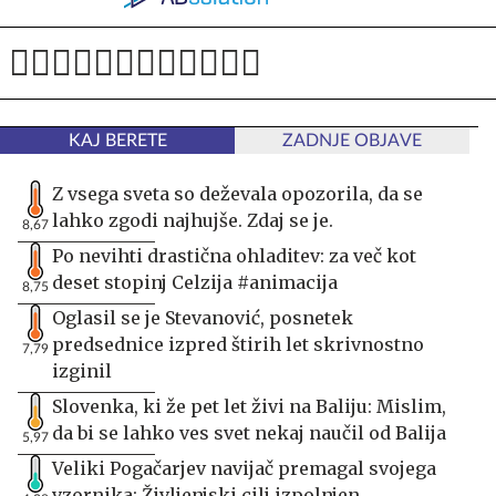
KAJ BERETE
ZADNJE OBJAVE
Z vsega sveta so deževala opozorila, da se
lahko zgodi najhujše. Zdaj se je.
8,67
Po nevihti drastična ohladitev: za več kot
deset stopinj Celzija #animacija
8,75
Oglasil se je Stevanović, posnetek
predsednice izpred štirih let skrivnostno
7,79
izginil
Slovenka, ki že pet let živi na Baliju: Mislim,
da bi se lahko ves svet nekaj naučil od Balija
5,97
Veliki Pogačarjev navijač premagal svojega
vzornika: Življenjski cilj izpolnjen