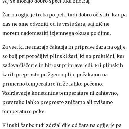
saj se morajo dobro speči tudi znotraj.
Žar na oglje je treba po peki tudi dobro očistiti, kar pa
nas ne sme odvrniti od te vrste žara, saj nič ne
morem nadomestiti izjemnega okusa po dimu.
Za vse, ki ne marajo čakanja in priprave žara na oglje,
so bolj priporočljivi plinski žari, ki so praktični, kar
zadeva čiščenje in hitrost priprave jedi. Pri plinskih
žarih preprosto prižgemo plin, počakamo na
primerno temperaturo in že lahko pečemo.
Vzdrževanje konstantne temperature ni zahtevno,
prav tako lahko preprosto znižamo ali zvišamo
temperaturo peke.
Plinski žar bo tudi zdržal dlje od žara na oglje, je pa