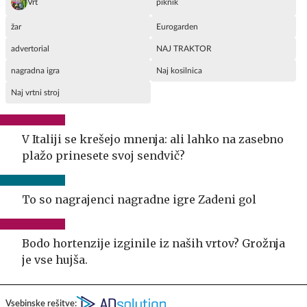
Vrt
piknik
žar
Eurogarden
advertorial
NAJ TRAKTOR
nagradna igra
Naj kosilnica
Naj vrtni stroj
V Italiji se krešejo mnenja: ali lahko na zasebno
plažo prinesete svoj sendvič?
To so nagrajenci nagradne igre Zadeni gol
Bodo hortenzije izginile iz naših vrtov? Grožnja
je vse hujša.
Vsebinske rešitve: