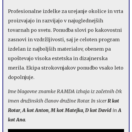
Profesionalne izdelke za urejanje okolice in vrta
proizvajajo in razvijajo v najuglednejših
tovarnah po svetu. Ponudba slovi po kakovostni
zasnovi in vzdržljivosti, saj je celoten program
izdelan iz najboljših materialov, obenem pa
upoštevajo visoka estetska in dizajnerska
merila. Ekipa strokovnjakov ponudbo vsako leto
dopolnjuje.
Ime blagovne znamke RAMDA izhaja iz začetnih črk
imen družinskih članov družine Rotar. In sicer
R kot
Rotar
,
A kot Anton
,
M kot Matejka
,
D kot David
in
A
kot Ana
.