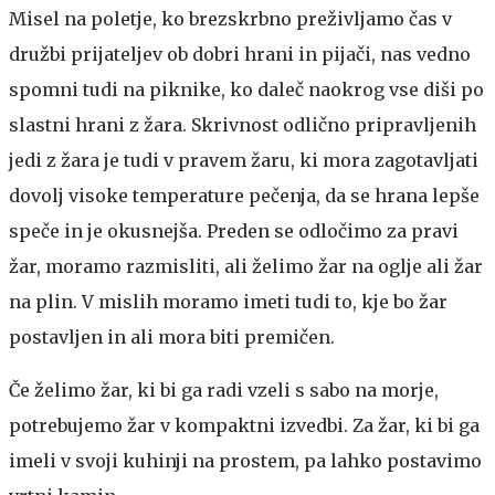
Misel na poletje, ko brezskrbno preživljamo čas v
družbi prijateljev ob dobri hrani in pijači, nas vedno
spomni tudi na piknike, ko daleč naokrog vse diši po
slastni hrani z žara. Skrivnost odlično pripravljenih
jedi z žara je tudi v pravem žaru, ki mora zagotavljati
dovolj visoke temperature pečenja, da se hrana lepše
speče in je okusnejša. Preden se odločimo za pravi
žar, moramo razmisliti, ali želimo žar na oglje ali žar
na plin. V mislih moramo imeti tudi to, kje bo žar
postavljen in ali mora biti premičen.
Če želimo žar, ki bi ga radi vzeli s sabo na morje,
potrebujemo žar v kompaktni izvedbi. Za žar, ki bi ga
imeli v svoji kuhinji na prostem, pa lahko postavimo