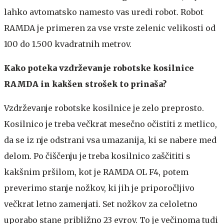
lahko avtomatsko namesto vas uredi robot. Robot
RAMDA je primeren za vse vrste zelenic velikosti od
100 do 1.500 kvadratnih metrov.
Kako poteka vzdrževanje robotske kosilnice
RAMDA in kakšen strošek to prinaša?
Vzdrževanje robotske kosilnice je zelo preprosto.
Kosilnico je treba večkrat mesečno očistiti z metlico,
da se iz nje odstrani vsa umazanija, ki se nabere med
delom. Po čiščenju je treba kosilnico zaščititi s
kakšnim pršilom, kot je RAMDA OL F4, potem
preverimo stanje nožkov, ki jih je priporočljivo
večkrat letno zamenjati. Set nožkov za celoletno
uporabo stane približno 23 evrov. To je večinoma tudi