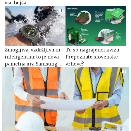
vse hujša.
Zmogljiva, vzdržljiva in
To so nagrajenci kviza
inteligentna: to je nova
Prepoznate slovenske
pametna ura Samsung
vrhove?
Galaxy Watch Ultra2