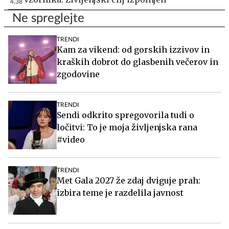
4,38
Ne spreglejte
TRENDI
Kam za vikend: od gorskih izzivov in
kraških dobrot do glasbenih večerov in
zgodovine
TRENDI
Sendi odkrito spregovorila tudi o
ločitvi: To je moja življenjska rana
#video
TRENDI
Met Gala 2027 že zdaj dviguje prah:
izbira teme je razdelila javnost