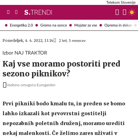
Telekom Slovenije
Energetika 2.0
Gremo na sonce
Mojster za vse
Oprema in dekor
Ponedeljek, 4. 4. 2022, 13.14
2 leti, 5 mesecev
Izbor NAJ TRAKTOR
Kaj vse moramo postoriti pred
sezono piknikov?
Vsebino omogoča Eurogarden
Prvi pikniki bodo kmalu tu, in preden se bomo
lahko izkazali kot prvovrstni gostitelji
nepozabnih poletnih druženj, moramo urediti
nekaj malenkosti. Če želimo zares uživati v