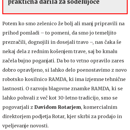
praktična darila za sodelujoče
Potem ko smo zelenico že bolj ali manj pripravili na
prihod pomladi – to pomeni, da smo jo temeljito
prezračili, dognojili in dosejali travo –, nas čaka še
nekaj dela z rednim košenjem trave, saj bo kmalu
začela bujno poganjati. Da bo to vrtno opravilo zares
dobro opravljeno, si lahko delo poenostavimo z novo
robotsko kosilnico RAMDA, ki ima izjemne tehnične
lastnosti. O razvoju blagovne znamke RAMDA, ki se
lahko pohvali z več kot 30-letno tradicijo, smo se
pogovarjali z
Davidom Rotarjem
, komercialnim
direktorjem podjetja Rotar, kjer skrbi za prodajo in
vpeljevanje novosti.