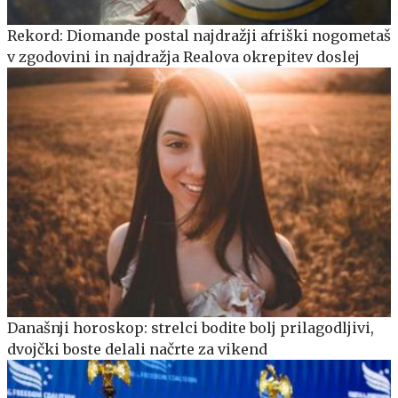
Rekord: Diomande postal najdražji afriški nogometaš
v zgodovini in najdražja Realova okrepitev doslej
Današnji horoskop: strelci bodite bolj prilagodljivi,
dvojčki boste delali načrte za vikend