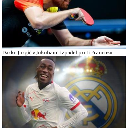
Darko Jorgić v Jokohami izpadel proti Francozu