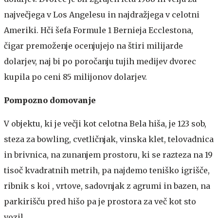
največjega v Los Angelesu in najdražjega v celotni
Ameriki. Hči šefa Formule 1 Bernieja Ecclestona,
čigar premoženje ocenjujejo na štiri milijarde
dolarjev, naj bi po poročanju tujih medijev dvorec
kupila po ceni 85 milijonov dolarjev.
Pompozno domovanje
V objektu, ki je večji kot celotna Bela hiša, je 123 sob,
steza za bowling, cvetličnjak, vinska klet, telovadnica
in brivnica, na zunanjem prostoru, ki se razteza na 19
tisoč kvadratnih metrih, pa najdemo teniško igrišče,
ribnik s koi , vrtove, sadovnjak z agrumi in bazen, na
parkirišču pred hišo pa je prostora za več kot sto
vozil.