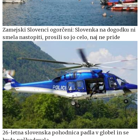
Zamejski Slovenci ogorčeni: Slovenka na dogodku ni
smela nastopiti, prosili so jo celo, naj ne pride
26-letna slovenska pohodnica padla v globel in se
hudo poškodovala