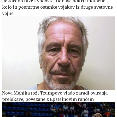
Rekordno nizek vodostaj Donave odkril motorno
kolo in posmrtne ostanke vojakov iz druge svetovne
vojne
Nova Mehika toži Trumpovo vlado zaradi oviranja
preiskave, povezane z Epsteinovim rančem