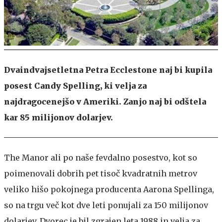
Dvaindvajsetletna Petra Ecclestone naj bi kupila
posest Candy Spelling, ki velja za
najdragocenejšo v Ameriki. Zanjo naj bi odštela
kar 85 milijonov dolarjev.
The Manor ali po naše fevdalno posestvo, kot so
poimenovali dobrih pet tisoč kvadratnih metrov
veliko hišo pokojnega producenta Aarona Spellinga,
so na trgu več kot dve leti ponujali za 150 milijonov
dolarjev. Dvorec je bil zgrajen leta 1988 in velja za