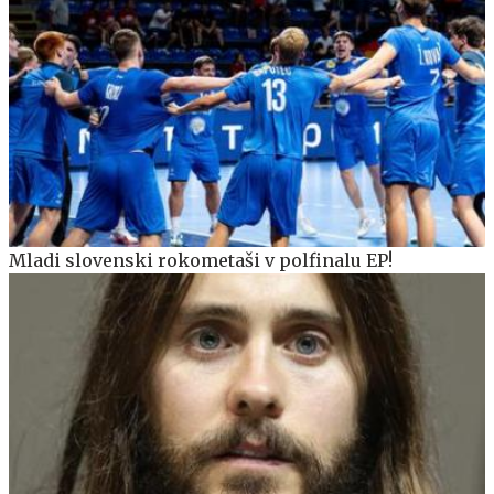
Mladi slovenski rokometaši v polfinalu EP!