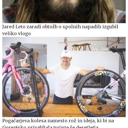
Jared Leto zaradi obtožb o spolnih napadih izgubil
veliko vlogo
Pogačarjeva kolesa namesto rož in ideja, ki bi na
Gorenjsko privabljala turiste še desetletja