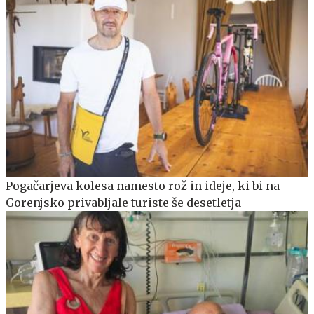
Pogačarjeva kolesa namesto rož in ideje, ki bi na
Gorenjsko privabljale turiste še desetletja