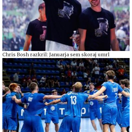
Chris Bosh razkril: Januarja sem skoraj umrl