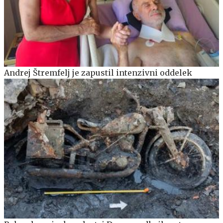
Andrej Štremfelj je zapustil intenzivni oddelek