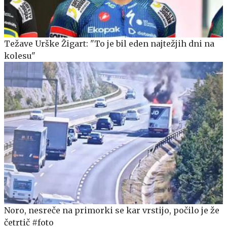
Težave Urške Žigart: "To je bil eden najtežjih dni na
kolesu"
Noro, nesreče na primorki se kar vrstijo, počilo je že
četrtič #foto