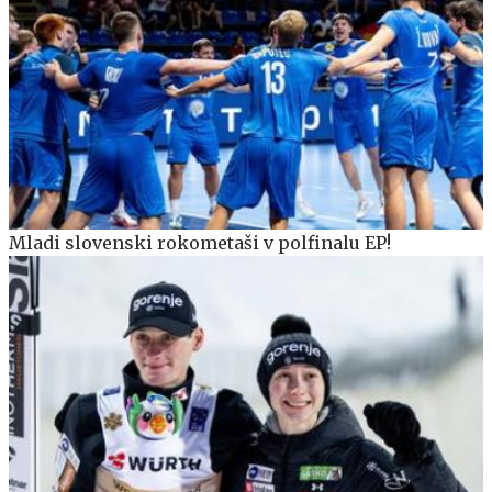
Mladi slovenski rokometaši v polfinalu EP!