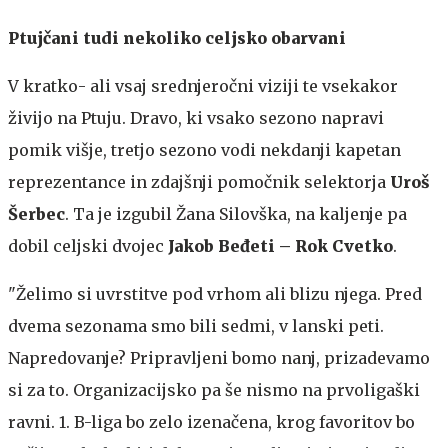
Ptujčani tudi nekoliko celjsko obarvani
V kratko- ali vsaj srednjeročni viziji te vsekakor
živijo na Ptuju. Dravo, ki vsako sezono napravi
pomik višje, tretjo sezono vodi nekdanji kapetan
reprezentance in zdajšnji pomočnik selektorja
Uroš
Šerbec
. Ta je izgubil Žana Silovška, na kaljenje pa
dobil celjski dvojec
Jakob Beđeti – Rok Cvetko
.
"Želimo si uvrstitve pod vrhom ali blizu njega. Pred
dvema sezonama smo bili sedmi, v lanski peti.
Napredovanje? Pripravljeni bomo nanj, prizadevamo
si za to. Organizacijsko pa še nismo na prvoligaški
ravni. 1. B-liga bo zelo izenačena, krog favoritov bo