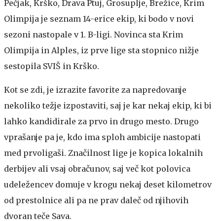
Pečjak, Krško, Drava Ptuj, Grosuplje, Brežice, Krim
Olimpija je seznam 14-erice ekip, ki bodo v novi
sezoni nastopale v 1. B-ligi. Novinca sta Krim
Olimpija in Alples, iz prve lige sta stopnico nižje
sestopila SVIŠ in Krško.
Kot se zdi, je izrazite favorite za napredovanje
nekoliko težje izpostaviti, saj je kar nekaj ekip, ki bi
lahko kandidirale za prvo in drugo mesto. Drugo
vprašanje pa je, kdo ima sploh ambicije nastopati
med prvoligaši. Značilnost lige je kopica lokalnih
derbijev ali vsaj obračunov, saj več kot polovica
udeležencev domuje v krogu nekaj deset kilometrov
od prestolnice ali pa ne prav daleč od njihovih
dvoran teče Sava.