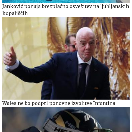
Janković ponuja brezplačno osvežitev na ljubljanskih
kopališčih
Wales ne bo podprl ponovne izvolitve Infantina