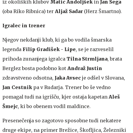
iz okoliških klubov
Matic Andoljšek
in
Jan Šega
(oba Riko Ribnica) ter
Aljaž Sadar
(Herz Šmartno).
Igralec in trener
Njegov nekdanji klub, ki ga bo vodila šmarska
legenda
Filip Gradišek - Lipe
, se je razveselil
prihoda zunanjega igralca
Tilna Strmljana
, brata
Berglez bosta podobno kot
Andraž Justin
zdravstveno odsotna,
Jaka Avsec
je odšel v Slovana,
Jan Cestnik
pa v Rudarja. Trener bo še vedno
pomagal tudi na igrišču, kjer ostaja kapetan
Aleš
Šmejc
, ki bo obenem vodil maldince.
Presenečenja so zagotovo sposobne tudi nekatere
druge ekipe, na primer Brežice, Škofljica, Železniki