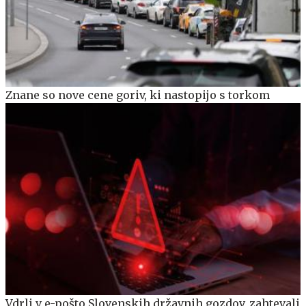
Znane so nove cene goriv, ki nastopijo s torkom
Vdrli v e-pošto Slovenskih državnih gozdov, zahtevali