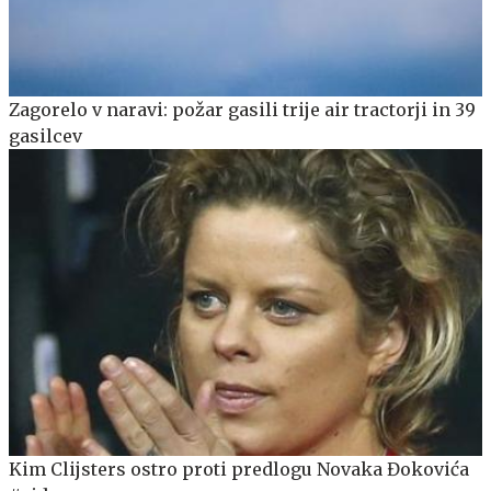
Zagorelo v naravi: požar gasili trije air tractorji in 39
gasilcev
Kim Clijsters ostro proti predlogu Novaka Đokovića