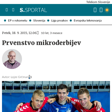
Telekom Slovenije
EP v rokometu
Slovenija
Liga prvakov
Evropska tekmovanja
Petek, 18. 9. 2015, 12.06
10 let, 3 mesece
Prvenstvo mikroderbijev
Avtor:
Lojze Grčman
1