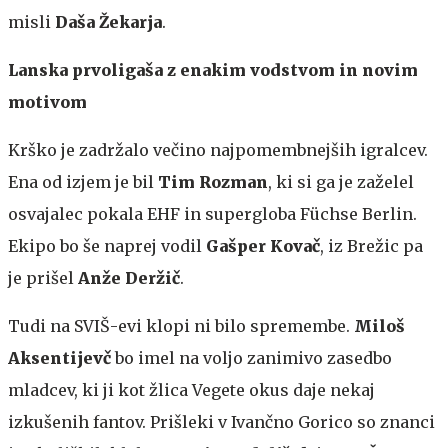
misli
Daša Žekarja
.
Lanska prvoligaša z enakim vodstvom in novim
motivom
Krško je zadržalo večino najpomembnejših igralcev.
Ena od izjem je bil
Tim Rozman
, ki si ga je zaželel
osvajalec pokala EHF in supergloba Füchse Berlin.
Ekipo bo še naprej vodil
Gašper Kovač
, iz Brežic pa
je prišel
Anže Deržič
.
Tudi na SVIŠ-evi klopi ni bilo spremembe.
Miloš
Aksentijevč
bo imel na voljo zanimivo zasedbo
mladcev, ki ji kot žlica Vegete okus daje nekaj
izkušenih fantov. Prišleki v Ivančno Gorico so znanci