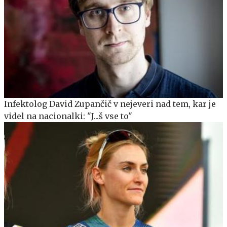
Infektolog David Zupančič v nejeveri nad tem, kar je
videl na nacionalki: "J...š vse to"