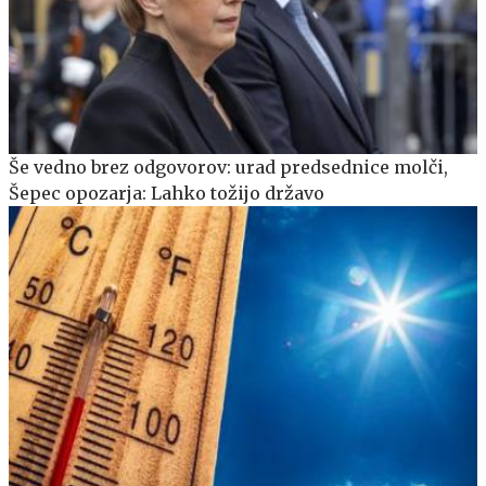
Še vedno brez odgovorov: urad predsednice molči,
Šepec opozarja: Lahko tožijo državo