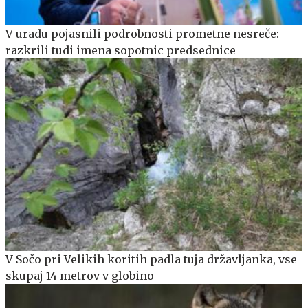
V uradu pojasnili podrobnosti prometne nesreče:
razkrili tudi imena sopotnic predsednice
V Sočo pri Velikih koritih padla tuja državljanka, vse
skupaj 14 metrov v globino