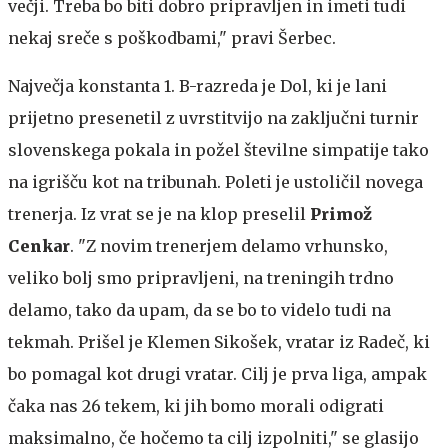
večji. Treba bo biti dobro pripravljen in imeti tudi
nekaj sreče s poškodbami," pravi Šerbec.
Največja konstanta 1. B-razreda je Dol, ki je lani
prijetno presenetil z uvrstitvijo na zaključni turnir
slovenskega pokala in požel številne simpatije tako
na igrišču kot na tribunah. Poleti je ustoličil novega
trenerja. Iz vrat se je na klop preselil
Primož
Cenkar
. "Z novim trenerjem delamo vrhunsko,
veliko bolj smo pripravljeni, na treningih trdno
delamo, tako da upam, da se bo to videlo tudi na
tekmah. Prišel je Klemen Sikošek, vratar iz Radeč, ki
bo pomagal kot drugi vratar. Cilj je prva liga, ampak
čaka nas 26 tekem, ki jih bomo morali odigrati
maksimalno, če hočemo ta cilj izpolniti," se glasijo