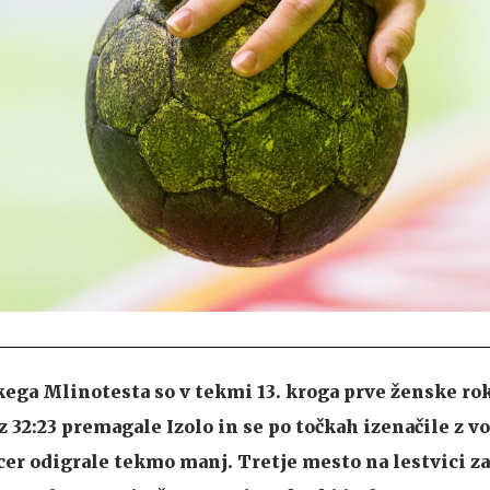
ega Mlinotesta so v tekmi 13. kroga prve ženske r
z 32:23 premagale Izolo in se po točkah izenačile z 
er odigrale tekmo manj. Tretje mesto na lestvici z