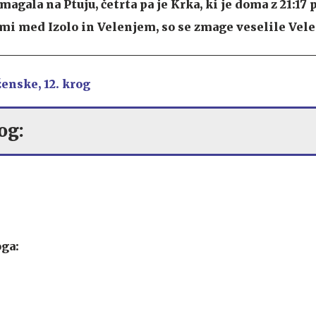
 zmagala na Ptuju, četrta pa je Krka, ki je doma z 21:1
ekmi med Izolo in Velenjem, so se zmage veselile Vel
enske, 12. krog
og:
oga: