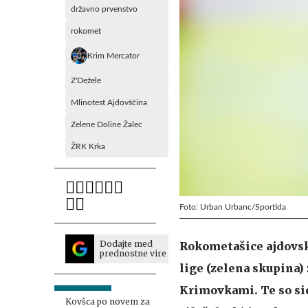
državno prvenstvo
rokomet
Krim Mercator
Z'Dežele
Mlinotest Ajdovščina
Zelene Doline Žalec
ŽRK Krka
Foto: Urban Urbanc/Sportida
Dodajte med
Rokometašice ajdovsk
prednostne vire
lige (zelena skupina) 
Krimovkami. Te so sic
Kovšca po novem za