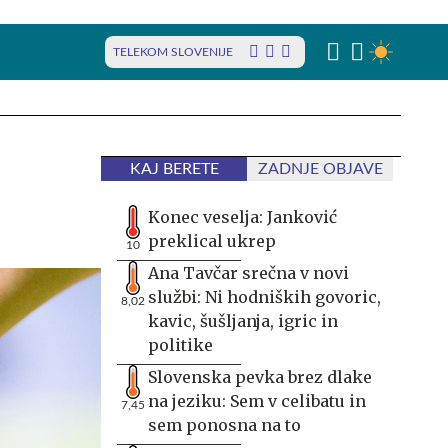
TELEKOM SLOVENIJE
KAJ BERETE
ZADNJE OBJAVE
Konec veselja: Janković
preklical ukrep
10
Ana Tavčar srečna v novi
službi: Ni hodniških govoric,
8,02
kavic, šušljanja, igric in
politike
Slovenska pevka brez dlake
na jeziku: Sem v celibatu in
7,45
sem ponosna na to