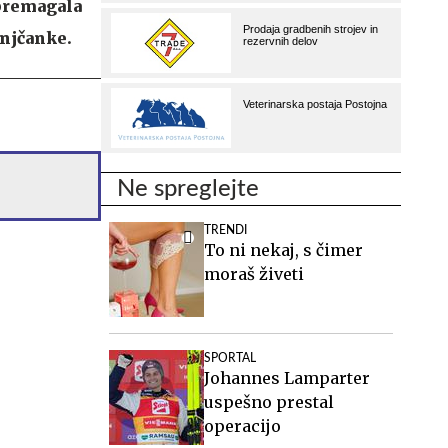
7 premagala
enjčanke.
Ne spreglejte
TRENDI
To ni nekaj, s čimer
moraš živeti
SPORTAL
Johannes Lamparter
uspešno prestal
operacijo