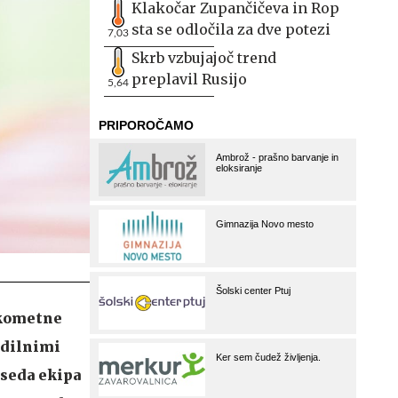
Klakočar Zupančičeva in Rop
sta se odločila za dve potezi
7,03
Skrb vzbujajoč trend
preplavil Rusijo
5,64
okometne
vodilnimi
aseda ekipa