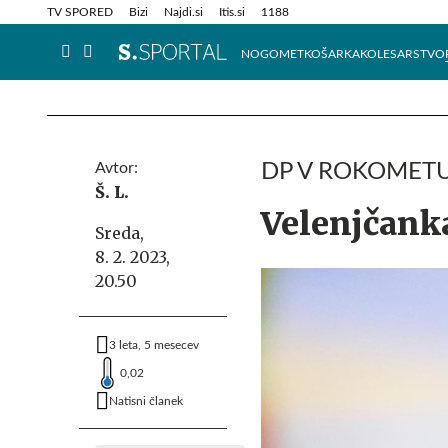
Info in obvestila
Tehnik
TV SPORED
Bizi
Najdi.si
Itis.si
1188
NOGOMET
KOŠARKA
KOLESARSTVO
Avtor:
DP V ROKOMETU
Š. L.
Velenjčank
Sreda,
8. 2. 2023,
20.50
3 leta, 5 mesecev
0,02
Natisni članek