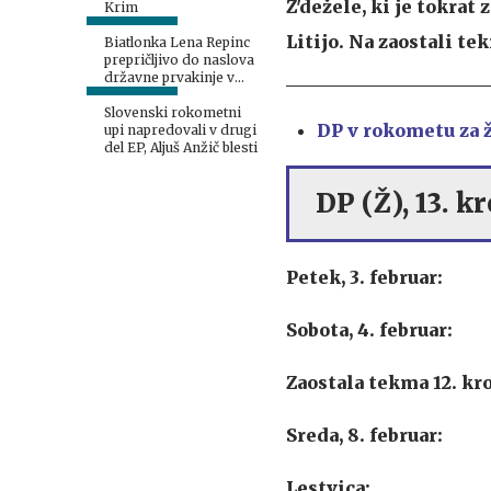
Z'dežele, ki je tokrat
Krim
Litijo. Na zaostali t
Biatlonka Lena Repinc
prepričljivo do naslova
državne prvakinje v
vzponu
Slovenski rokometni
DP v rokometu za ž
upi napredovali v drugi
del EP, Aljuš Anžič blesti
DP (Ž), 13. kr
Petek, 3. februar:
Sobota, 4. februar:
Zaostala tekma 12. kr
Sreda, 8. februar:
Lestvica: