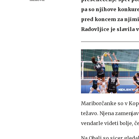
pa so njihove konkure
pred koncem za njimi 
Radovljice je slavila 
Mariborčanke so v Kopru
težavo. Njena zamenjava
vendarle videti bolje, 
Na Obali so sicer gleda