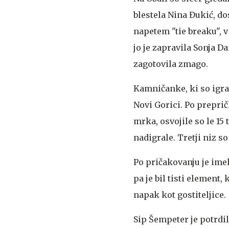
blestela Nina Đukić, dos
napetem "tie breaku", 
jo je zapravila Sonja Da
zagotovila zmago.
Kamničanke, ki so igra
Novi Gorici. Po preprič
mrka, osvojile so le 15
nadigrale. Tretji niz so d
Po pričakovanju je imel
pa je bil tisti element, 
napak kot gostiteljice.
Sip Šempeter je potrdil