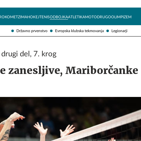
Želite prejemati e-novice?
Uživajmo pametno
ROKOMET
ZIMA
HOKEJ
TENIS
ODBOJKA
ATLETIKA
MOTO
DRUGO
OLIMPIZEM
Državno prvenstvo
Evropska klubska tekmovanja
Legionarji
drugi del, 7. krog
 zanesljive, Mariborčanke