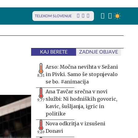
TELEKOM SLOVENIJE
KAJ BERETE
ZADNJE OBJAVE
Arso: Močna nevihta v Sežani
in Pivki. Samo še stopnjevalo
8,31
se bo. #animacija
Ana Tavčar srečna v novi
službi: Ni hodniških govoric,
9,77
kavic, šušljanja, igric in
politike
Nova odkritja v izsušeni
Donavi
9,69