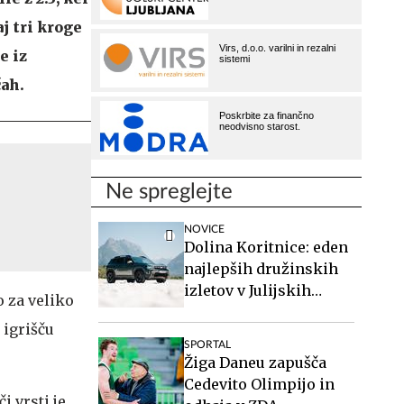
j tri kroge
e iz
čah.
Ne spreglejte
NOVICE
Dolina Koritnice: eden
najlepših družinskih
izletov v Julijskih
o za veliko
Alpah
 igrišču
SPORTAL
Žiga Daneu zapušča
Cedevito Olimpijo in
i vrsti je