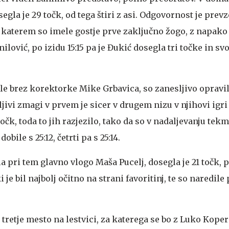
egla je 29 točk, od tega štiri z asi. Odgovornost je prevz
v katerem so imele gostje prve zaključno žogo, z napako
nilović, po izidu 15:15 pa je Đukić dosegla tri točke in svo
le brez korektorke Mike Grbavica, so zanesljivo opravi
ljivi zmagi v prvem je sicer v drugem nizu v njihovi igri
 točk, toda to jih razjezilo, tako da so v nadaljevanju te
obile s 25:12, četrti pa s 25:14.
a pri tem glavno vlogo Maša Pucelj, dosegla je 21 točk, 
ki je bil najbolj očitno na strani favoritinj, te so naredil
 tretje mesto na lestvici, za katerega se bo z Luko Koper