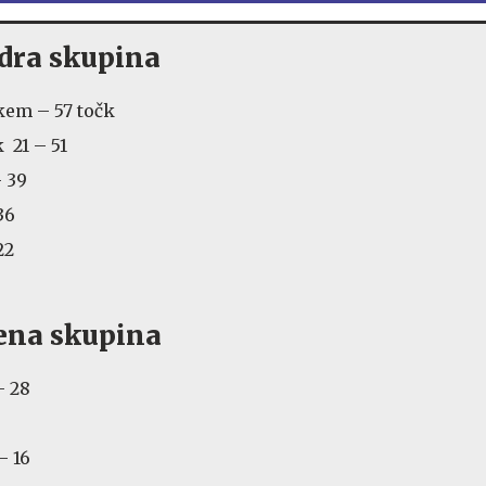
odra skupina
ekem – 57 točk
 21 – 51
– 39
36
22
lena skupina
– 28
– 16