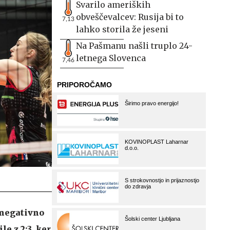
Svarilo ameriških
obveščevalcev: Rusija bi to
7,13
lahko storila že jeseni
Na Pašmanu našli truplo 24-
letnega Slovenca
7,46
 negativno
e z 2:3, ker