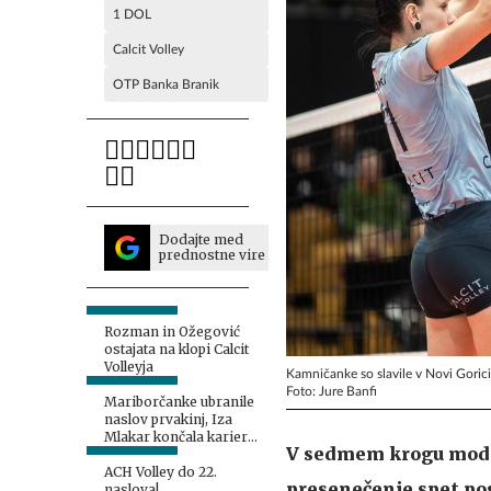
1 DOL
Calcit Volley
OTP Banka Branik
Dodajte med
prednostne vire
Rozman in Ožegović
ostajata na klopi Calcit
Volleyja
Kamničanke so slavile v Novi Gorici
Foto: Jure Banfi
Mariborčanke ubranile
naslov prvakinj, Iza
Mlakar končala kariero:
V sedmem krogu modr
Toje bila moja zadnja
tekma
ACH Volley do 22.
presenečenje spet pos
naslova!