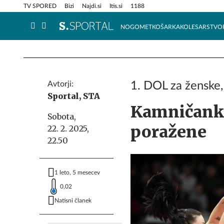
Info in obvestila
Tehnik
TV SPORED
Bizi
Najdi.si
Itis.si
1188
NOGOMET
KOŠARKA
KOLESARSTVO
Avtorji:
1. DOL za ženske, 
Sportal,
STA
Kamničanke
Sobota,
poražene
22. 2. 2025,
22.50
1 leto, 5 mesecev
0,02
Natisni članek