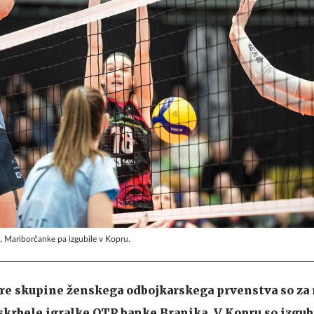
, Mariborčanke pa izgubile v Kopru.
e skupine ženskega odbojkarskega prvenstva so za
krbele igralke OTP banke Branika. V Kopru so izgubil