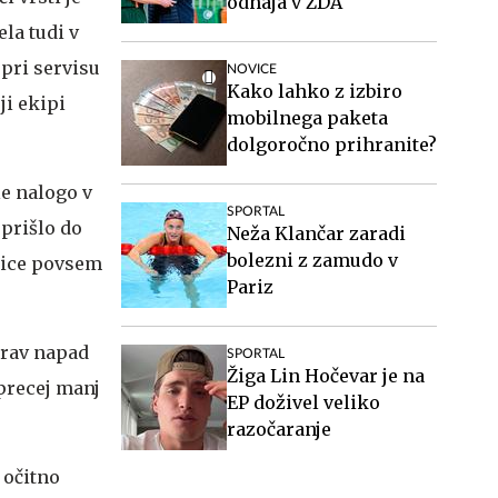
odhaja v ZDA
ela tudi v
 pri servisu
NOVICE
Kako lahko z izbiro
ji ekipi
mobilnega paketa
dolgoročno prihranite?
le nalogo v
SPORTAL
 prišlo do
Neža Klančar zaradi
bolezni z zamudo v
kmice povsem
Pariz
prav napad
SPORTAL
Žiga Lin Hočevar je na
e precej manj
EP doživel veliko
razočaranje
 očitno