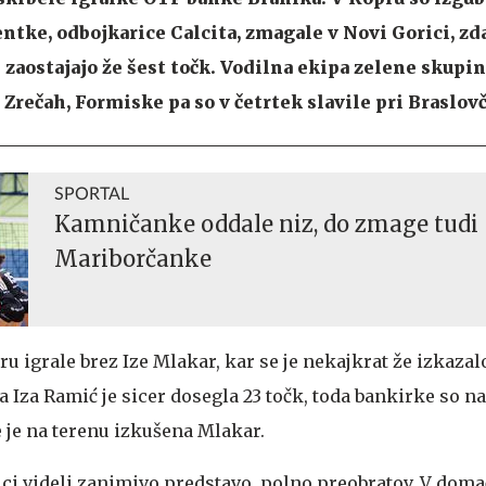
ntke, odbojkarice Calcita, zmagale v Novi Gorici, zda
zaostajajo že šest točk. Vodilna ekipa zelene skupin
v Zrečah, Formiske pa so v četrtek slavile pri Braslov
SPORTAL
Kamničanke oddale niz, do zmage tudi
Mariborčanke
 igrale brez Ize Mlakar, kar se je nekajkrat že izkazal
 Iza Ramić je sicer dosegla 23 točk, toda bankirke so na
če je na terenu izkušena Mlakar.
lci videli zanimivo predstavo, polno preobratov. V domač