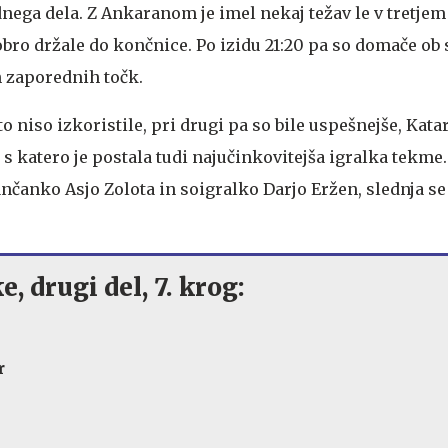
ega dela. Z Ankaranom je imel nekaj težav le v tretjem 
bro držale do končnice. Po izidu 21:20 pa so domače ob 
h zaporednih točk.
o niso izkoristile, pri drugi pa so bile uspešnejše, Katar
 s katero je postala tudi najučinkovitejša igralka tekme.
ančanko Asjo Zolota in soigralko Darjo Eržen, slednja se
e, drugi del, 7. krog:
r