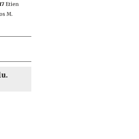
17
Etien
os M.
lu.