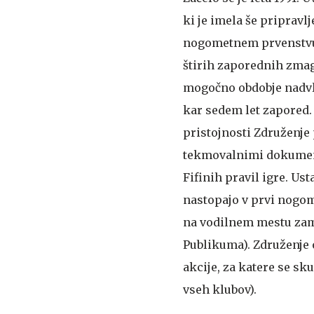
ki je imela še priprav
nogometnem prvenstvu. V
štirih zaporednih zmag 
mogočno obdobje nadvl
kar sedem let zapored.
pristojnosti Združenje 
tekmovalnimi dokumenti,
Fifinih pravil igre. Ust
nastopajo v prvi nogome
na vodilnem mestu zame
Publikuma). Združenje 
akcije, za katere se s
vseh klubov).