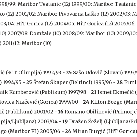
998/99: Maribor Teatanic (12) 1999/00: Maribor Teatanic 
o (12) 2001/02: Maribor Pivovarna Laško (12) 2002/03: 
03/04: HiT Gorica (12) 2004/05: HiT Gorica (12) 2005/06:
(10) 2007/08: Domžale (10) 2008/09: Maribor (10) 2009/1
) 2011/12: Maribor (10)
č (SCT Olimpija) 1992/93 -
25
Sašo Udovič (Slovan) 1993
) 1994/95 -
25
Štefan Škaper (Beltinci) 1995/96 -
28
Ermin
aik Kamberović (Publikum) 1997/98 -
21
Ismet Ekmečić 
ovica Nikčevič (Gorica) 1999/00 -
24
Kliton Bozgo (Mari
č (Publikum) 2001/02 -
16
Romano Obilinović (Primorje)
ija/Ljubljana) 2003/04 -
19
Dražen Žeželj (Ljubljana/Pr
go (Maribor PL) 2005/06 -
24
Miran Burgič (HiT Gorica)