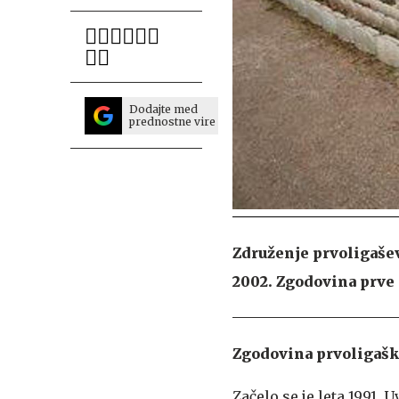
Dodajte med
prednostne vire
Združenje prvoligaše
2002. Zgodovina prve
Zgodovina prvoligaš
Začelo se je leta 1991. 