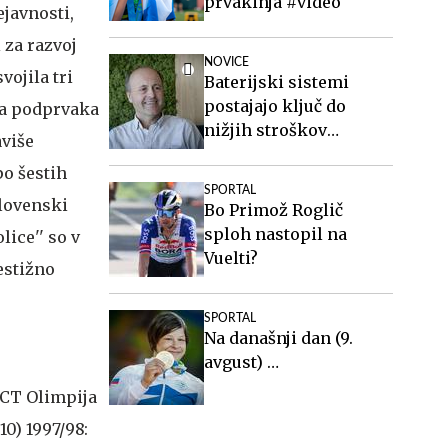
prvakinja #video
ejavnosti,
 za razvoj
NOVICE
vojila tri
Baterijski sistemi
postajajo ključ do
ga podprvaka
nižjih stroškov
više
elektrike v podjetjih
po šestih
SPORTAL
slovenski
Bo Primož Roglič
sploh nastopil na
lice'' so v
Vuelti?
estižno
SPORTAL
Na današnji dan (9.
avgust) …
 SCT Olimpija
10) 1997/98: