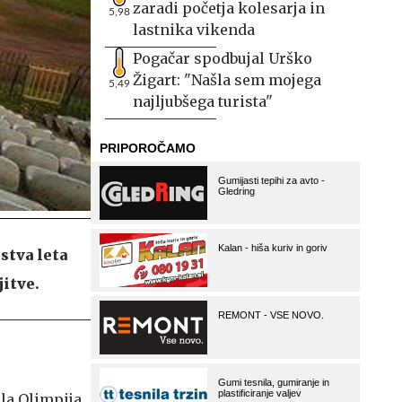
zaradi početja kolesarja in
5,98
lastnika vikenda
Pogačar spodbujal Urško
Žigart: "Našla sem mojega
5,49
najljubšega turista"
stva leta
itve.
ila Olimpija,