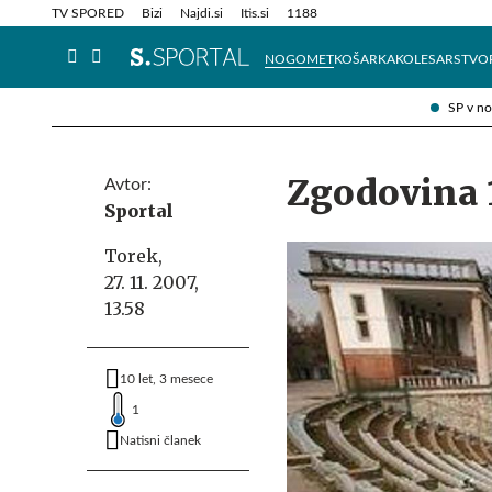
Info in obvestila
Tehnik
TV SPORED
Bizi
Najdi.si
Itis.si
1188
NOGOMET
KOŠARKA
KOLESARSTVO
SP v n
Zgodovina 
Avtor:
Sportal
Torek,
27. 11. 2007,
13.58
10 let, 3 mesece
1
Natisni članek