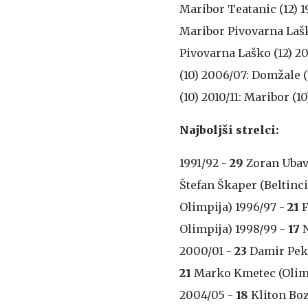
Maribor Teatanic (12) 1
Maribor Pivovarna Lašk
Pivovarna Laško (12) 20
(10) 2006/07: Domžale 
(10) 2010/11: Maribor (10
Najboljši strelci:
1991/92 -
29
Zoran Ubavi
Štefan Škaper (Beltinci
Olimpija) 1996/97 -
21
F
Olimpija) 1998/99 -
17
N
2000/01 -
23
Damir Peki
21
Marko Kmetec (Olimp
2004/05 -
18
Kliton Boz