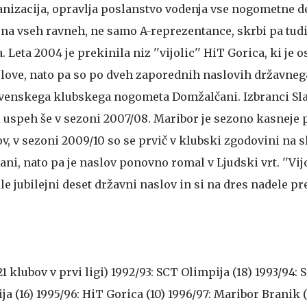
ganizacija, opravlja poslanstvo vodenja vse nogometne d
 na vseh ravneh, ne samo A-reprezentance, skrbi pa tudi
ta 2004 je prekinila niz ''vijolic'' HiT Gorica, ki je os
love, nato pa so po dveh zaporednih naslovih državne
ovenskega klubskega nogometa Domžalčani. Izbranci Sla
i uspeh še v sezoni 2007/08. Maribor je sezono kasneje 
ov, v sezoni 2009/10 so se prvič v klubski zgodovini na 
ni, nato pa je naslov ponovno romal v Ljudski vrt. ''Vijo
le jubilejni deset državni naslov in si na dres nadele pr
1 klubov v prvi ligi) 1992/93: SCT Olimpija (18) 1993/94:
ja (16) 1995/96: HiT Gorica (10) 1996/97: Maribor Branik (