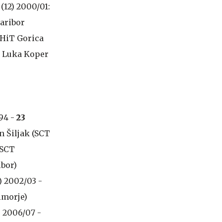
(12) 2000/01:
Maribor
 HiT Gorica
0: Luka Koper
/94 -
23
 Šiljak (SCT
(SCT
bor)
 2002/03 -
imorje)
 2006/07 -