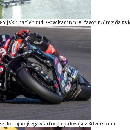
oljski: na tleh tudi Govekar in prvi favorit Almeida #v
e do najboljšega startnega položaja v Silverstonu