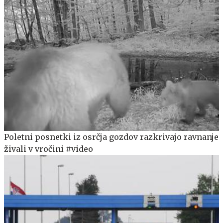
Poletni posnetki iz osrčja gozdov razkrivajo ravnanje
živali v vročini #video