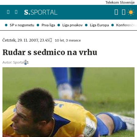
Telekom Slovenije
SP v nogometu
Prva liga
Liga prvakov
Liga Europa
Konferenčna 
Četrtek, 29. 11. 2007, 23.45
10 let, 3 mesece
Rudar s sedmico na vrhu
Avtor:
Sportal
1