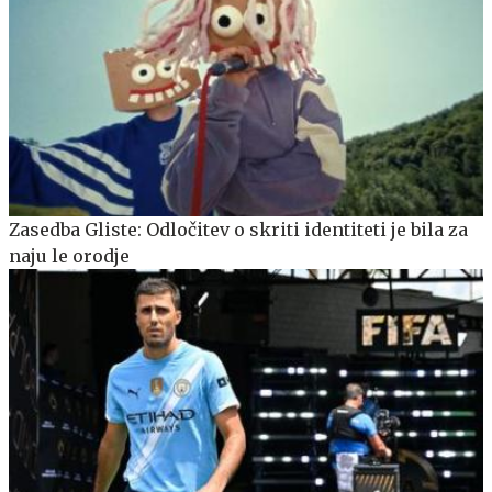
Zasedba Gliste: Odločitev o skriti identiteti je bila za
naju le orodje