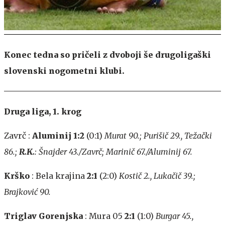
Konec tedna so pričeli z dvoboji še drugoligaški
slovenski nogometni klubi.
Druga liga, 1. krog
Zavrč :
Aluminij 1:2
(0:1)
Murat 90.; Purišič 29., Težački
86.;
R.K.
: Šnajder 43./Zavrč; Marinič 67./Aluminij 67.
Krško
: Bela krajina
2:1
(2:0)
Kostič 2., Lukačič 39.;
Brajković 90.
Triglav Gorenjska
: Mura 05
2:1
(1:0)
Burgar 45.,