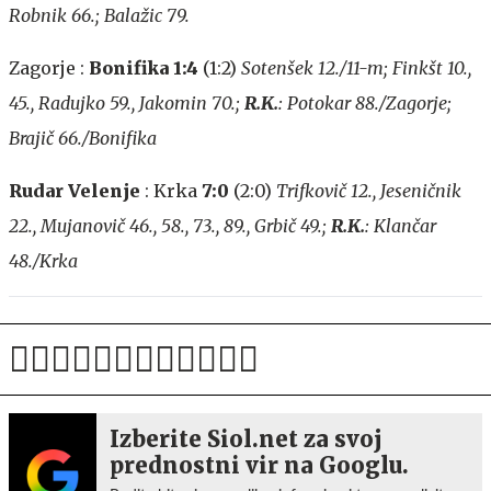
Robnik 66.; Balažic 79.
Zagorje :
Bonifika 1:4
(1:2)
Sotenšek 12./11-m; Finkšt 10.,
45., Radujko 59., Jakomin 70.;
R.K.
: Potokar 88./Zagorje;
Brajič 66./Bonifika
Rudar Velenje
: Krka
7:0
(2:0)
Trifkovič 12., Jeseničnik
22., Mujanovič 46., 58., 73., 89., Grbič 49.;
R.K.
: Klančar
48./Krka
Izberite Siol.net za svoj
prednostni vir na Googlu.