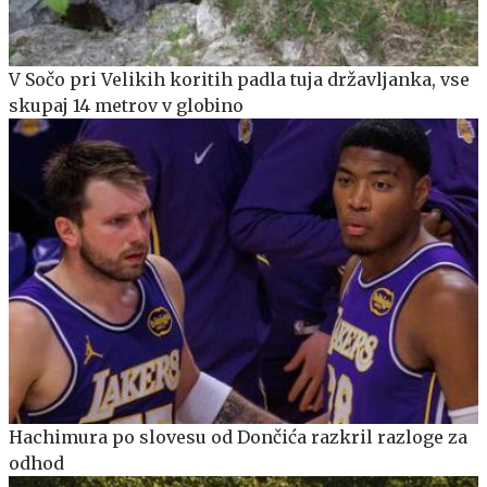
V Sočo pri Velikih koritih padla tuja državljanka, vse
skupaj 14 metrov v globino
Hachimura po slovesu od Dončića razkril razloge za
odhod