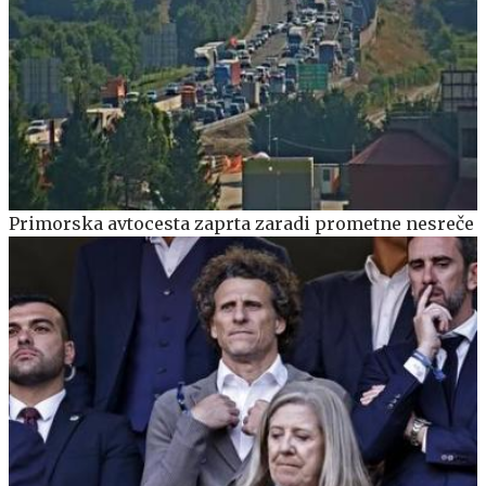
Primorska avtocesta zaprta zaradi prometne nesreče