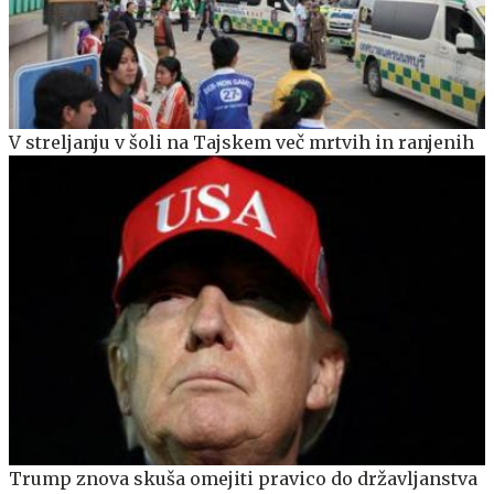
V streljanju v šoli na Tajskem več mrtvih in ranjenih
Trump znova skuša omejiti pravico do državljanstva