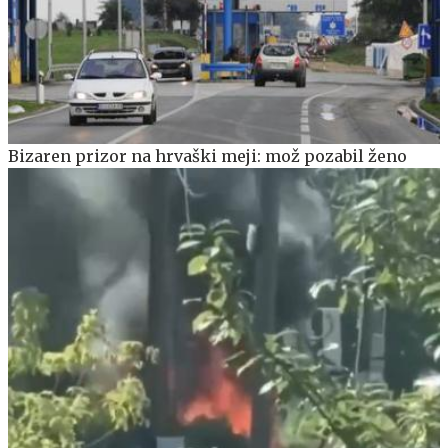
Bizaren prizor na hrvaški meji: mož pozabil ženo