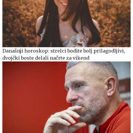
Današnji horoskop: strelci bodite bolj prilagodljivi,
dvojčki boste delali načrte za vikend