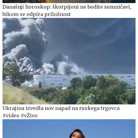
Današnji horoskop: škorpijoni ne bodite sumničavi,
bikom se odpira priložnost
Ukrajina izvedla nov napad na ruskega trgovca
#video #vŽivo