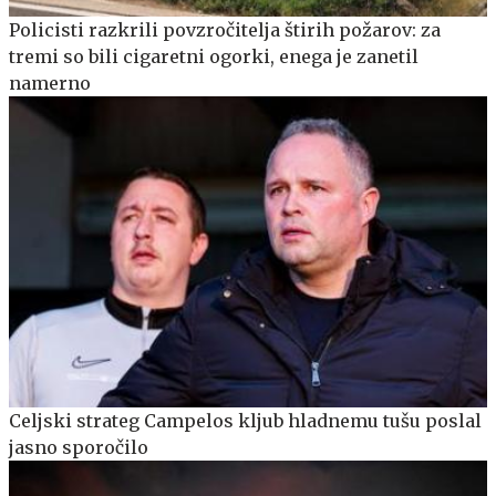
Policisti razkrili povzročitelja štirih požarov: za
tremi so bili cigaretni ogorki, enega je zanetil
namerno
Celjski strateg Campelos kljub hladnemu tušu poslal
jasno sporočilo