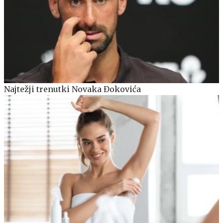
Najtežji trenutki Novaka Đokovića