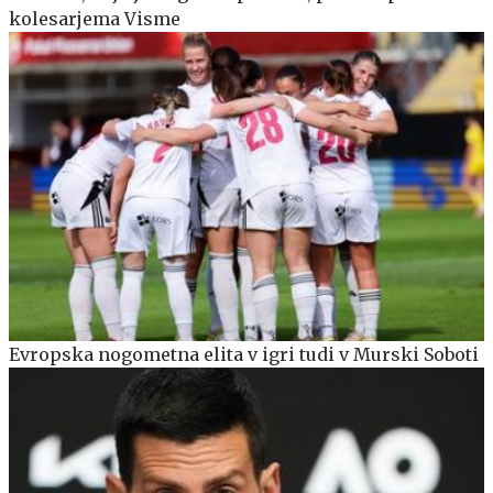
kolesarjema Visme
Evropska nogometna elita v igri tudi v Murski Soboti