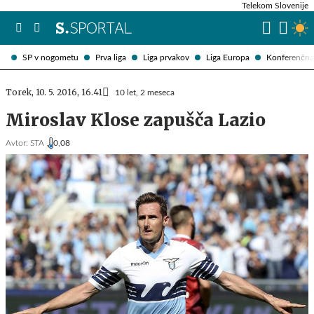
Telekom Slovenije
SP v nogometu
Prva liga
Liga prvakov
Liga Europa
Konferenčna 
Torek, 10. 5. 2016, 16.41
10 let, 2 meseca
Miroslav Klose zapušča Lazio
Avtor:
STA ,
0,08