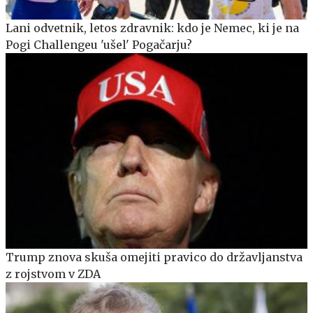
Lani odvetnik, letos zdravnik: kdo je Nemec, ki je na
Pogi Challengeu 'ušel' Pogačarju?
Trump znova skuša omejiti pravico do državljanstva
z rojstvom v ZDA