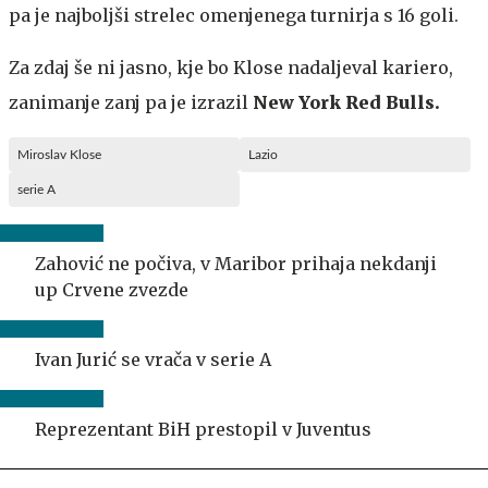
pa je najboljši strelec omenjenega turnirja s 16 goli.
Za zdaj še ni jasno, kje bo Klose nadaljeval kariero,
zanimanje zanj pa je izrazil
New York Red Bulls.
Miroslav Klose
Lazio
serie A
Zahović ne počiva, v Maribor prihaja nekdanji
up Crvene zvezde
Ivan Jurić se vrača v serie A
Reprezentant BiH prestopil v Juventus