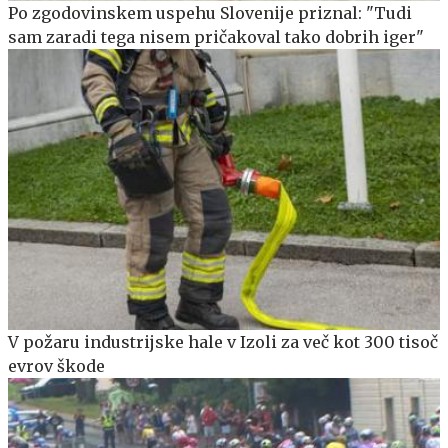
Po zgodovinskem uspehu Slovenije priznal: "Tudi
sam zaradi tega nisem pričakoval tako dobrih iger"
V požaru industrijske hale v Izoli za več kot 300 tisoč
evrov škode