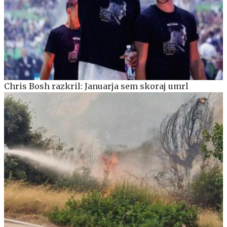
Chris Bosh razkril: Januarja sem skoraj umrl