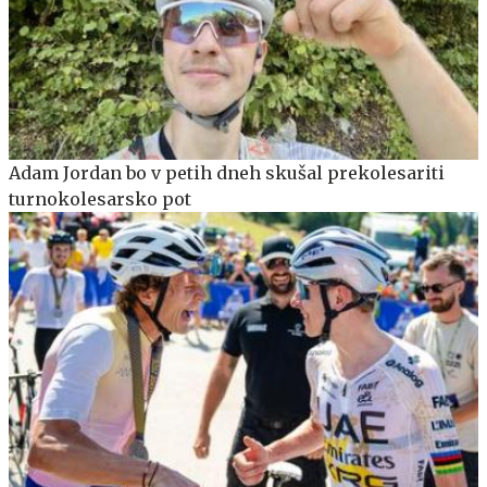
Adam Jordan bo v petih dneh skušal prekolesariti
turnokolesarsko pot