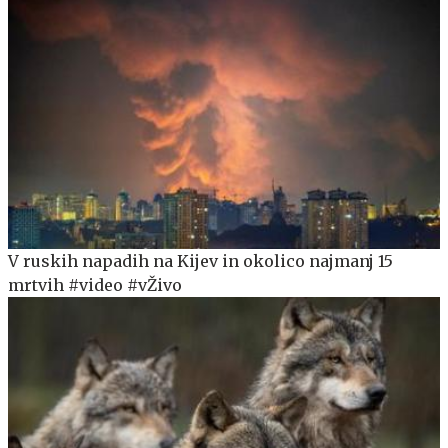
V ruskih napadih na Kijev in okolico najmanj 15
mrtvih #video #vŽivo