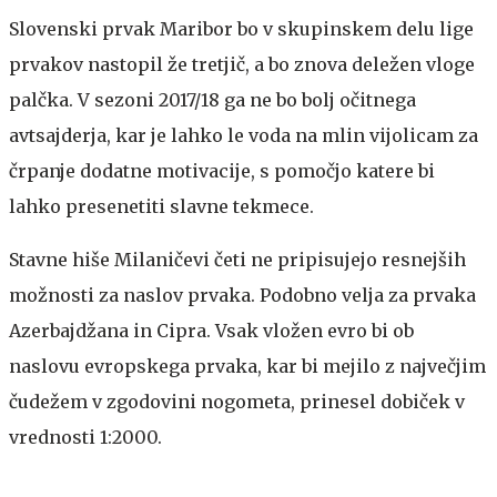
Slovenski prvak Maribor bo v skupinskem delu lige
prvakov nastopil že tretjič, a bo znova deležen vloge
palčka. V sezoni 2017/18 ga ne bo bolj očitnega
avtsajderja, kar je lahko le voda na mlin vijolicam za
črpanje dodatne motivacije, s pomočjo katere bi
lahko presenetiti slavne tekmece.
Stavne hiše Milaničevi četi ne pripisujejo resnejših
možnosti za naslov prvaka. Podobno velja za prvaka
Azerbajdžana in Cipra. Vsak vložen evro bi ob
naslovu evropskega prvaka, kar bi mejilo z največjim
čudežem v zgodovini nogometa, prinesel dobiček v
vrednosti 1:2000.