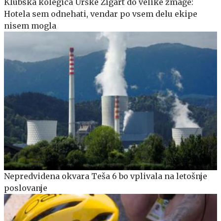
Klubska kolegica Urške Žigart do velike zmage:
Hotela sem odnehati, vendar po vsem delu ekipe
nisem mogla
Nepredvidena okvara Teša 6 bo vplivala na letošnje
poslovanje