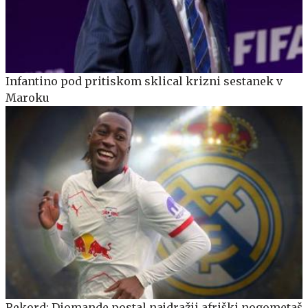
Infantino pod pritiskom sklical krizni sestanek v
Maroku
Rekord: Diomande postal najdražji afriški nogometaš