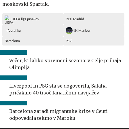
moskovski Spartak.
UEFA liga prvakov
Real Madrid
infografika
NK Maribor
Barcelona
PSG
Večer, ki lahko spremeni sezono: v Celje prihaja
Olimpija
Liverpool in PSG sta se dogovorila, Salaha
pričakalo 40 tisoč fanatičnih navijačev
Barcelona zaradi migrantske krize v Ceuti
odpovedala tekmo v Maroku