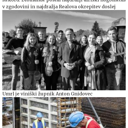
v zgodovini in najdražja Realova okrepitev doslej
Umrl je viniški župnik Anton Gnidovec