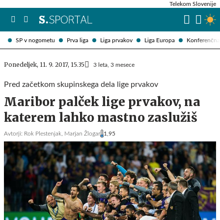
Telekom Slovenije
SP v nogometu
Prva liga
Liga prvakov
Liga Europa
Konferenčna 
Ponedeljek, 11. 9. 2017, 15.35
3 leta, 3 mesece
Pred začetkom skupinskega dela lige prvakov
Maribor palček lige prvakov, na
katerem lahko mastno zaslužiš
Avtorji:
Rok Plestenjak,
Marjan Žlogar
1,95