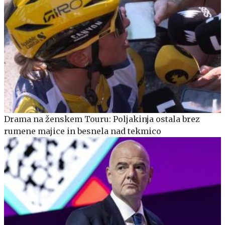
Drama na ženskem Touru: Poljakinja ostala brez
rumene majice in besnela nad tekmico