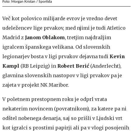
Foto: Morgan Kristan / Sportida
Več kot polovico milijarde evrov je vredno devet
udeležencev lige prvakov, med njimi je tudi Atletico
Madrid z
Janom Oblakom
, tretjim najdražjim
igralcem španskega velikana. Od slovenskih
legionarjev bosta v ligi prvakov dejavna tudi
Kevin
Kampl
(RB Leipzig) in
Robert Berić
(Anderlecht),
glavnina slovenskih nastopov v ligi prvakov pa je
zajeta v projekt NK Maribor.
V poletnem prestopnem roku je odprl vrata
nekaterim novincem (povratnikom), za katere pa ni
odštel nobenega denarja, saj so prišli v Ljudski vrt
kot igralci s prostimi papirji ali pa v vlogi posojenih