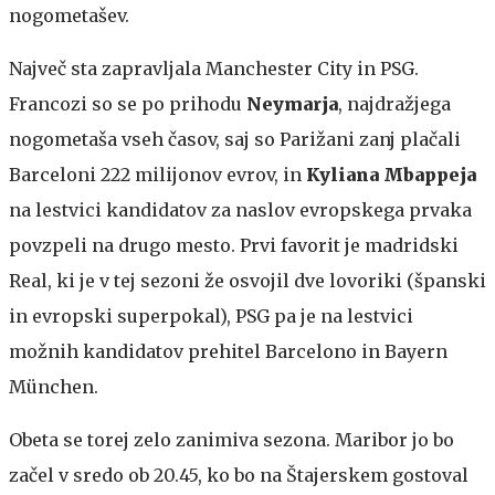
nogometašev.
Največ sta zapravljala Manchester City in PSG.
Francozi so se po prihodu
Neymarja
, najdražjega
nogometaša vseh časov, saj so Parižani zanj plačali
Barceloni 222 milijonov evrov, in
Kyliana Mbappeja
na lestvici kandidatov za naslov evropskega prvaka
povzpeli na drugo mesto. Prvi favorit je madridski
Real, ki je v tej sezoni že osvojil dve lovoriki (španski
in evropski superpokal), PSG pa je na lestvici
možnih kandidatov prehitel Barcelono in Bayern
München.
Obeta se torej zelo zanimiva sezona. Maribor jo bo
začel v sredo ob 20.45, ko bo na Štajerskem gostoval