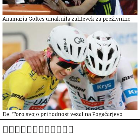
Anamaria Goltes umaknila zahtevek za preživnino
Del Toro svojo prihodnost vezal na Pogačarjevo
ekipo UAE