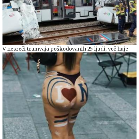
V nesreči tramvaja poškodovanih 25 ljudi, več huje