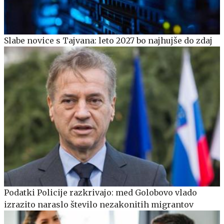
Slabe novice s Tajvana: leto 2027 bo najhujše do zdaj
Podatki Policije razkrivajo: med Golobovo vlado
izrazito naraslo število nezakonitih migrantov