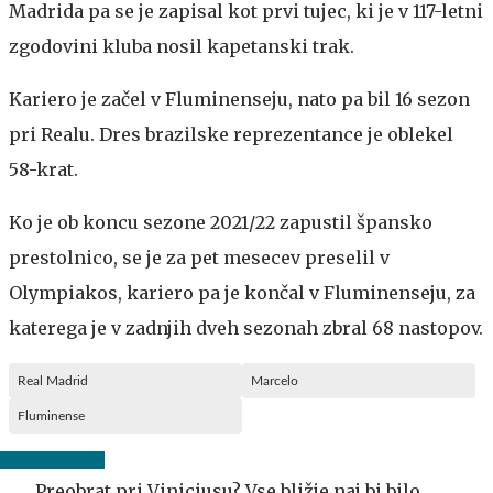
Madrida pa se je zapisal kot prvi tujec, ki je v 117-letni
zgodovini kluba nosil kapetanski trak.
Kariero je začel v Fluminenseju, nato pa bil 16 sezon
pri Realu. Dres brazilske reprezentance je oblekel
58-krat.
Ko je ob koncu sezone 2021/22 zapustil špansko
prestolnico, se je za pet mesecev preselil v
Olympiakos, kariero pa je končal v Fluminenseju, za
katerega je v zadnjih dveh sezonah zbral 68 nastopov.
Real Madrid
Marcelo
Fluminense
Preobrat pri Viniciusu? Vse bližje naj bi bilo