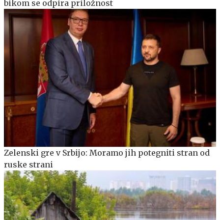
bikom se odpira priložnost
Zelenski gre v Srbijo: Moramo jih potegniti stran od
ruske strani