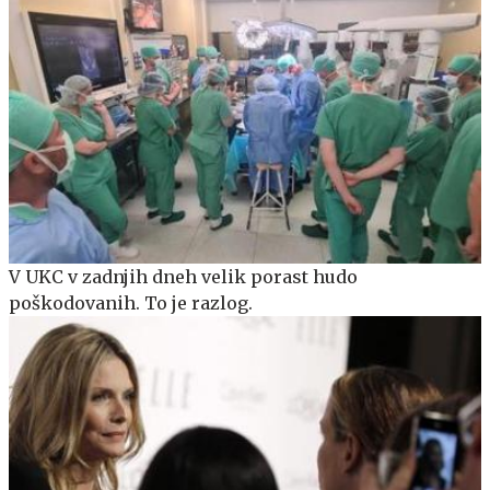
V UKC v zadnjih dneh velik porast hudo
poškodovanih. To je razlog.