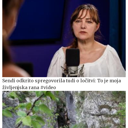
Sendi odkrito spregovorila tudi o ločitvi: To je moja
življenjska rana #video