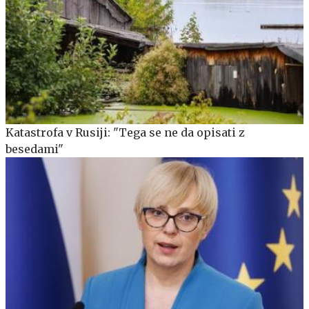
Katastrofa v Rusiji: "Tega se ne da opisati z
besedami"