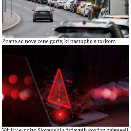
Znane so nove cene goriv, ki nastopijo s torkom
Vdrli v e-pošto Slovenskih državnih gozdov, zahtevali