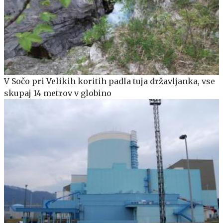
V Sočo pri Velikih koritih padla tuja državljanka, vse
skupaj 14 metrov v globino