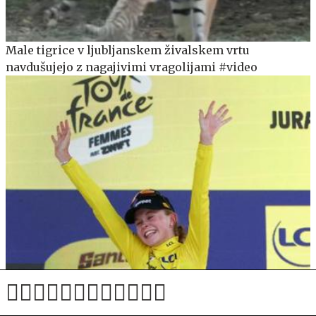
Male tigrice v ljubljanskem živalskem vrtu
navdušujejo z nagajivimi vragolijami #video
Norvežanka pobegnila v slogu Tadeja Pogačarja,
Urška Žigart preživljala težke čase