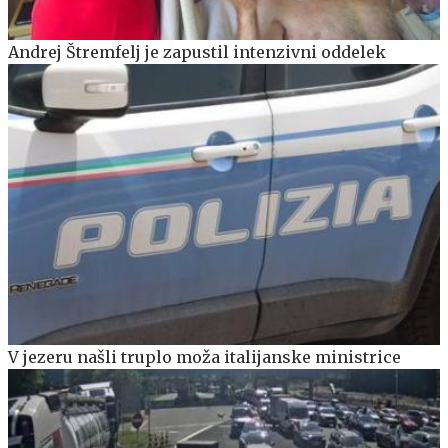
Andrej Štremfelj je zapustil intenzivni oddelek
V jezeru našli truplo moža italijanske ministrice