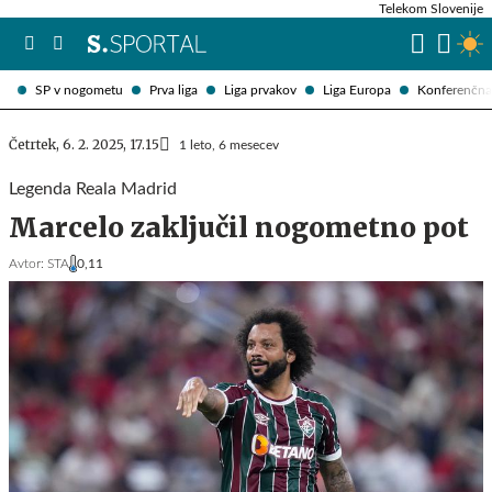
Telekom Slovenije
SP v nogometu
Prva liga
Liga prvakov
Liga Europa
Konferenčna 
Četrtek, 6. 2. 2025, 17.15
1 leto, 6 mesecev
Legenda Reala Madrid
Marcelo zaključil nogometno pot
Avtor:
STA
0,11