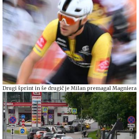
Drugi šprint in še drugič je Milan premagal Magniera