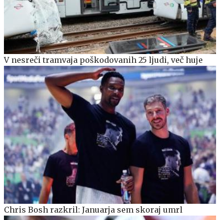
V nesreči tramvaja poškodovanih 25 ljudi, več huje
Chris Bosh razkril: Januarja sem skoraj umrl