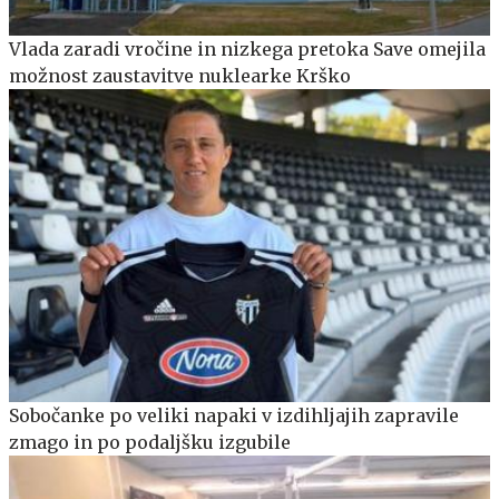
Vlada zaradi vročine in nizkega pretoka Save omejila
možnost zaustavitve nuklearke Krško
Sobočanke po veliki napaki v izdihljajih zapravile
zmago in po podaljšku izgubile