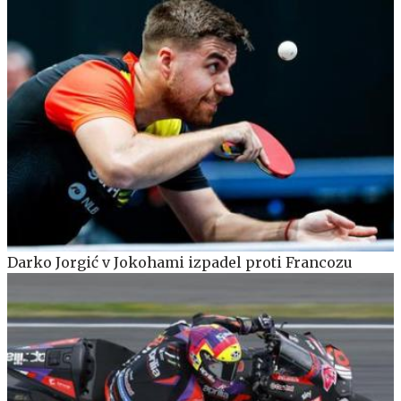
Darko Jorgić v Jokohami izpadel proti Francozu