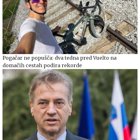
Pogačar ne popušča: dva tedna pred Vuelto na
domačih cestah podira rekorde