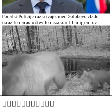
Podatki Policije razkrivajo: med Golobovo vlado
izrazito naraslo število nezakonitih migrantov
Poletni posnetki iz osrčja gozdov razkrivajo ravnanje
živali v vročini #video