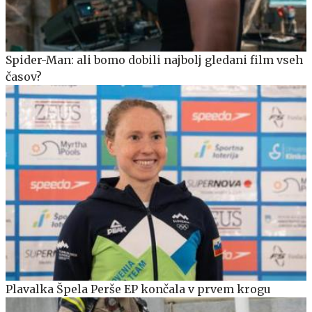
Spider-Man: ali bomo dobili najbolj gledani film vseh
časov?
Plavalka Špela Perše EP končala v prvem krogu