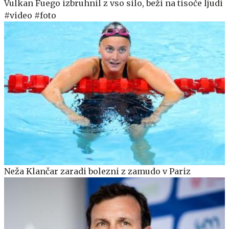
Vulkan Fuego izbruhnil z vso silo, beži na tisoče ljudi
#video #foto
Neža Klančar zaradi bolezni z zamudo v Pariz