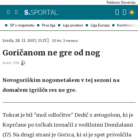
Telekom Slovenije
SP v nogometu
Prva liga
Liga prvakov
Liga Europa
Konferenčna 
Sreda, 28. 11. 2007, 15.17
10 let, 3 mesece
Goričanom ne gre od nog
Avtor:
STA ,
1
Novogoriškim nogometašem v tej sezoni na
domačem igrišču res ne gre.
Tokrat je bil "mož odločitve" Dedič z avtogolom, ki je
Koprčane po točkah izenačil z vodilnimi Domžalami
(17). Na drugi strani je Gorica, ki si je spet privoščila