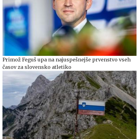
Primož Feguš upa na najuspešnejše prvenstvo vseh
časov za slovensko atletiko