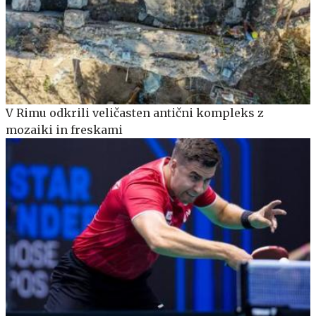
V Rimu odkrili veličasten antični kompleks z
mozaiki in freskami