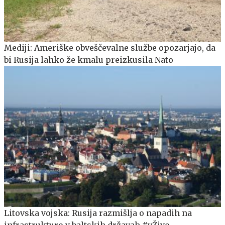
Mediji: Ameriške obveščevalne službe opozarjajo, da
bi Rusija lahko že kmalu preizkusila Nato
Litovska vojska: Rusija razmišlja o napadih na
infrastrukturo v baltskih državah #vŽivo