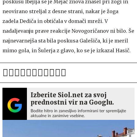
poskusu Ibejija se je Mejač znova znašel pri žogi in
neovirano streljal z desne strani, nakar je žoga
zadela Dediča in obtičala v domači mreži. V
nadaljevanju prave reakcije Novogoričanov ni bilo. Še
najnevarnejša sta bila poskusa Galešiča, ki je meril
mimo gola, in Šulerja z glavo, ko se je izkazal Hasič.
Izberite Siol.net za svoj
prednostni vir na Googlu.
Bodite hitro in zanesljivo informirani ter spremljajte
aktualne in zanimive vsebine.