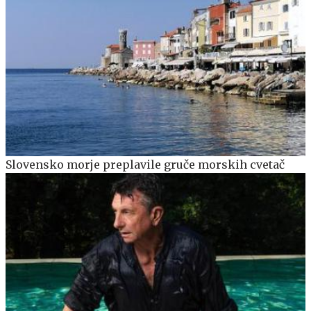
Slovensko morje preplavile gruče morskih cvetač