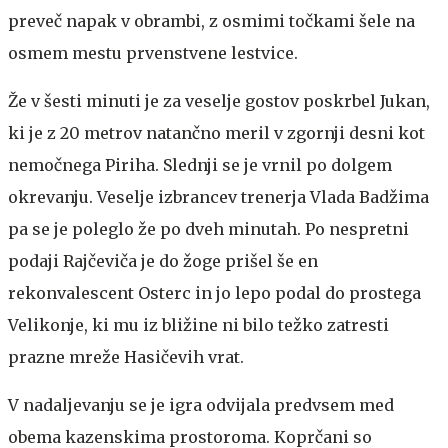
preveč napak v obrambi, z osmimi točkami šele na
osmem mestu prvenstvene lestvice.
Že v šesti minuti je za veselje gostov poskrbel Jukan,
ki je z 20 metrov natančno meril v zgornji desni kot
nemočnega Piriha. Slednji se je vrnil po dolgem
okrevanju. Veselje izbrancev trenerja Vlada Badžima
pa se je poleglo že po dveh minutah. Po nespretni
podaji Rajčeviča je do žoge prišel še en
rekonvalescent Osterc in jo lepo podal do prostega
Velikonje, ki mu iz bližine ni bilo težko zatresti
prazne mreže Hasičevih vrat.
V nadaljevanju se je igra odvijala predvsem med
obema kazenskima prostoroma. Koprčani so