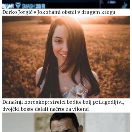
Darko Jorgić v Jokohami obstal v drugem krogu
Današnji horoskop: strelci bodite bolj prilagodljivi,
dvojčki boste delali načrte za vikend