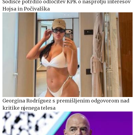
Sodišče potrdilo odločitev KPK o nasprotju interesov
Hojsa in Počivalška
Georgina Rodríguez s premišljenim odgovorom nad
kritike njenega telesa