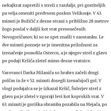
nekajkrat zapretili s streli z razdalje, pri gostiteljih
pa velja omeniti predvsem poskus Velikonje. V 43.
minuti je Božičič z desne strani s približno 28 metrov
žogo poslal v daljši kot vrat presenečenih
Novogoričanov, ki so se spet znašli v zaostanku. Le
dve minuti pozneje se je imenitna priložnost za
izenačenje ponudila Ostercu, a je njegov strel z glavo
po podaji Kršiča zletel mimo desne vratnice.
Varovanci Darka Milaniča so hrabro začeli drugi
polčas in že v 52. minuti dosegli izenačujoči gol. V
vlogi podajalca se je izkazal Kršič, Šulerjev strel z
glavo pa je zletel v zgornji levi kot koprskih vrat. V
63. minuti je goriška obramba pozabila na Mejača, po