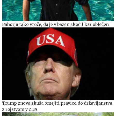
Pahorju tako vroče, da je v bazen skočil kar oblečen
Trump znova skuša omejiti pravico do državljanstva
z rojstvom v ZDA