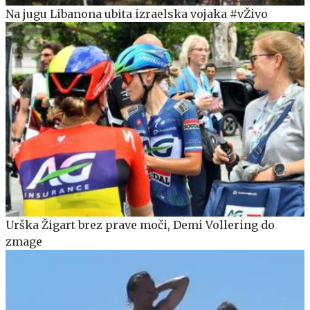
Na jugu Libanona ubita izraelska vojaka #vŽivo
Urška Žigart brez prave moči, Demi Vollering do
zmage