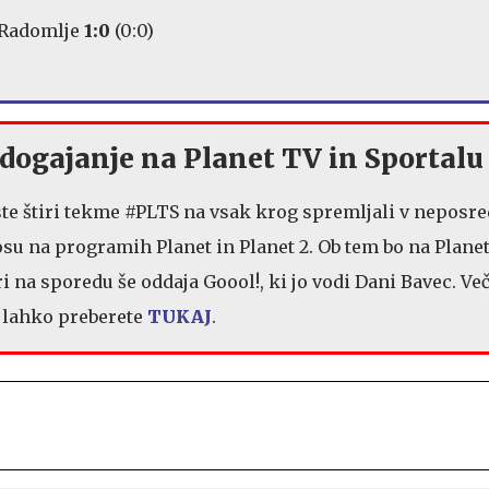
 Radomlje
1:0
(0:0)
dogajanje na Planet TV in Sportalu
ste štiri tekme #PLTS na vsak krog spremljali v nepos
su na programih Planet in Planet 2. Ob tem bo na Planet
i na sporedu še oddaja Goool!, ki jo vodi Dani Bavec. Več
 lahko preberete
TUKAJ
.