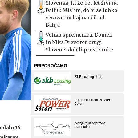
Slovenka, ki že pet let živi na
Baliju: Mislim, da bi se lahko
6,20
ves svet nekaj naučil od
Balija
Velika sprememba: Domen
in Nika Prevc ter drugi
4,78
Slovenci dobili proste roke
odalo 16
 Ankaran