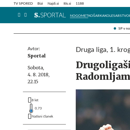
Info in obvestila
Tehnik
TV SPORED
Bizi
Najdi.si
Itis.si
1188
NOGOMET
KOŠARKA
KOLESARSTVO
SP v n
Avtor:
Druga liga, 1. kro
Sportal
Drugoligaši 
Sobota,
Radomljam
4. 8. 2018,
22.15
8 let
0,73
Natisni članek