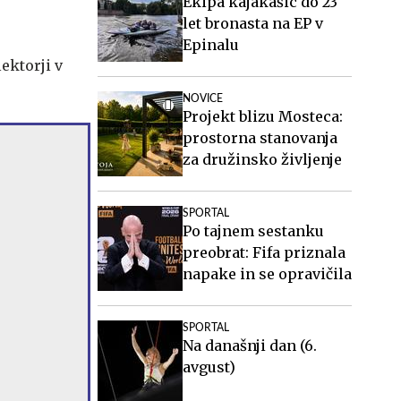
Ekipa kajakašic do 23
let bronasta na EP v
Epinalu
ektorji v
NOVICE
Projekt blizu Mosteca:
prostorna stanovanja
za družinsko življenje
SPORTAL
Po tajnem sestanku
preobrat: Fifa priznala
napake in se opravičila
SPORTAL
Na današnji dan (6.
avgust)