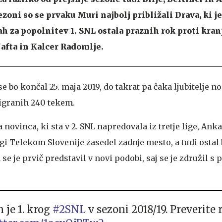
ezoni so se prvaku Muri najbolj približali Drava, ki je
ah za popolnitev 1. SNL ostala praznih rok proti kr
afta in Kalcer Radomlje.
 bo končal 25. maja 2019, do takrat pa čaka ljubitelje 
digranih 240 tekem.
 novinca, ki sta v 2. SNL napredovala iz tretje lige, Ankar
ligi Telekom Slovenije zasedel zadnje mesto, a tudi ostal
 se je prvič predstavil v novi podobi, saj se je združil s
 je 1. krog
#2SNL
v sezoni 2018/19. Preverite 