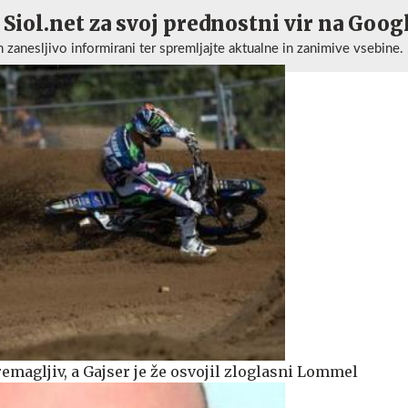
 Siol.net za svoj prednostni vir na Goog
n zanesljivo informirani ter spremljajte aktualne in zanimive vsebine.
emagljiv, a Gajser je že osvojil zloglasni Lommel