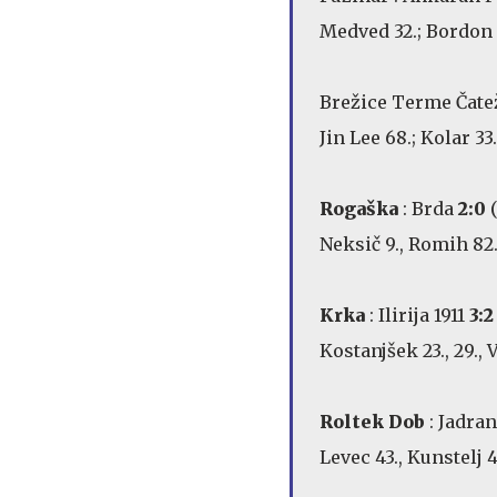
Medved 32.; Bordon 
Brežice Terme Čate
Jin Lee 68.; Kolar 33
Rogaška
: Brda
2:0
(
Neksič 9., Romih 82
Krka
: Ilirija 1911
3:2
Kostanjšek 23., 29., V
Roltek Dob
: Jadra
Levec 43., Kunstelj 4