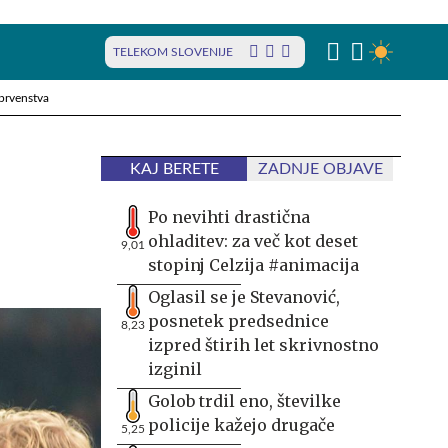
TELEKOM SLOVENIJE
prvenstva
KAJ BERETE
ZADNJE OBJAVE
Po nevihti drastična
ohladitev: za več kot deset
9,01
stopinj Celzija #animacija
Oglasil se je Stevanović,
posnetek predsednice
8,23
izpred štirih let skrivnostno
izginil
Golob trdil eno, številke
policije kažejo drugače
5,25