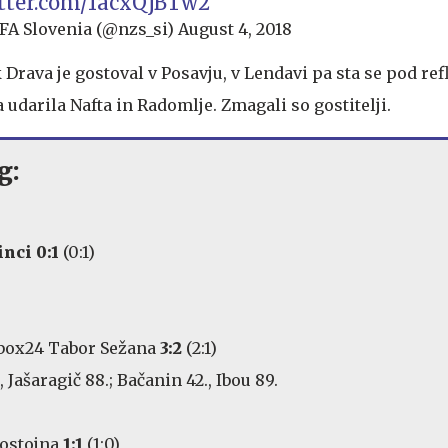
itter.com/1acxQjBTw2
FA Slovenia (@nzs_si)
August 4, 2018
rava je gostoval v Posavju, v Lendavi pa sta se pod refl
udarila Nafta in Radomlje. Zmagali so gostitelji.
g:
inci 0:1
(0:1)
box24 Tabor Sežana
3:2
(2:1)
, Jašaragič 88.; Bačanin 42., Ibou 89.
Postojna
1:1
(1:0)