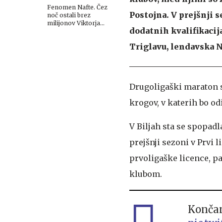
Fenomen Nafte. Čez
Postojna. V prejšnji s
noč ostali brez
milijonov Viktorja
dodatnih kvalifikacij
Orbana, a je sledila
senzacija.
Triglavu, lendavska N
Drugoligaški maraton se
krogov, v katerih bo o
V Biljah sta se spopadla
prejšnji sezoni v Prvi 
prvoligaške licence, pa
klubom.
Končan