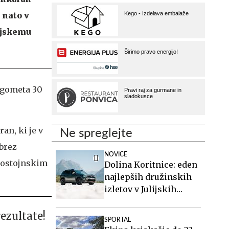
 nato v
anjskemu
nogometa 30
an, ki je v
Ne spreglejte
 brez
NOVICE
 postojnskim
Dolina Koritnice: eden
najlepših družinskih
izletov v Julijskih
Alpah
rezultate!
SPORTAL