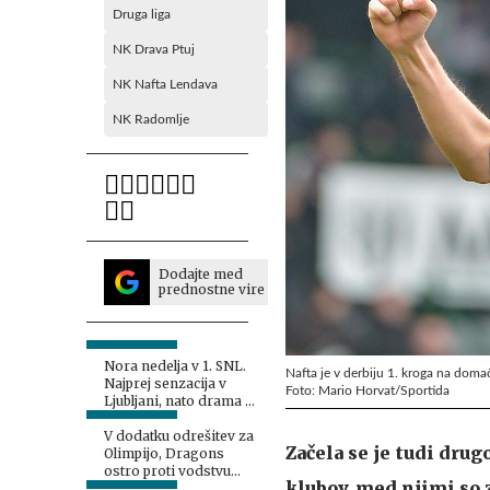
Druga liga
NK Drava Ptuj
NK Nafta Lendava
NK Radomlje
Dodajte med
prednostne vire
Nora nedelja v 1. SNL.
Nafta je v derbiju 1. kroga na dom
Najprej senzacija v
Foto: Mario Horvat/Sportida
Ljubljani, nato drama v
Kopru.
V dodatku odrešitev za
Začela se je tudi drug
Olimpijo, Dragons
ostro proti vodstvu
klubov, med njimi so z
kluba