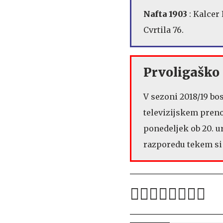
Nafta 1903
: Kalcer
Cvrtila 76.
Prvoligaško 
V sezoni 2018/19 bo
televizijskem preno
ponedeljek ob 20. ur
razporedu tekem si