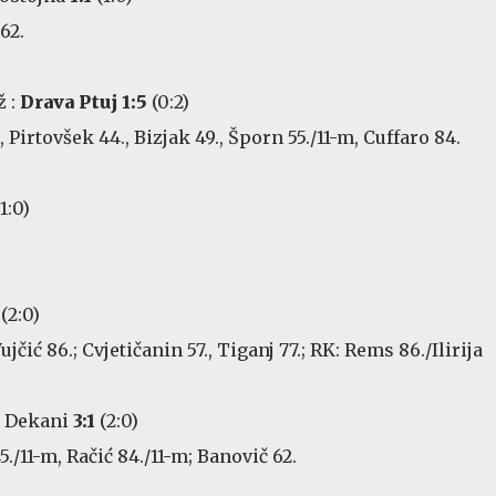
62.
ž :
Drava Ptuj 1:5
(0:2)
., Pirtovšek 44., Bizjak 49., Šporn 55./11-m, Cuffaro 84.
1:0)
.
(2:0)
ujčić 86.; Cvjetičanin 57., Tiganj 77.; RK: Rems 86./Ilirija
n Dekani
3:1
(2:0)
5./11-m, Račić 84./11-m; Banovič 62.