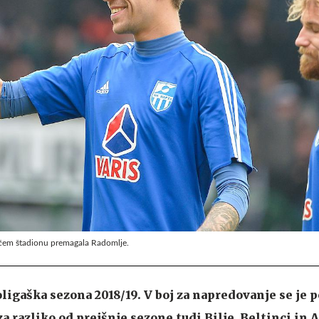
ačem štadionu premagala Radomlje.
oligaška sezona 2018/19. V boj za napredovanje se je p
a razliko od prejšnje sezone tudi Bilje, Beltinci in