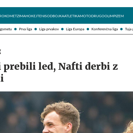
Želite prejemati e-novice?
Uživajmo pametno
ROKOMET
ZIMA
HOKEJ
TENIS
ODBOJKA
ATLETIKA
MOTO
DRUGO
OLIMPIZEM
ogometu
Prva liga
Liga prvakov
Liga Europa
Konferenčna liga
Tuja 
g
prebili led, Nafti derbi z
i