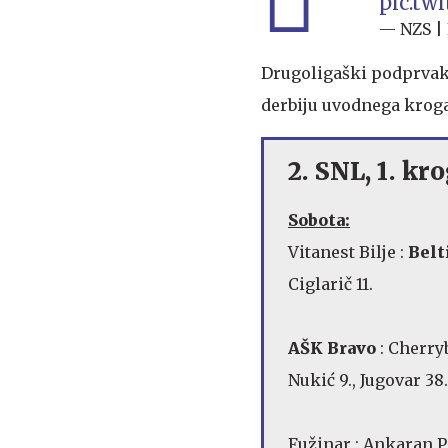
pic.tw
— NZS | 
Drugoligaški podprvak D
derbiju uvodnega kroga 
2. SNL, 1. kro
Sobota:
Vitanest Bilje :
Belt
Ciglarič 11.
AŠK Bravo
: Cherry
Nukić 9., Jugovar 38.
Fužinar : Ankaran 