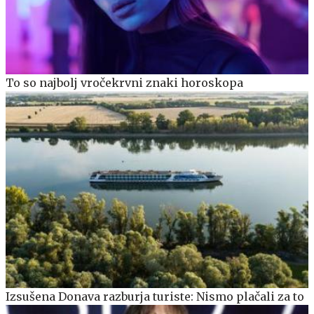
To so najbolj vročekrvni znaki horoskopa
Izsušena Donava razburja turiste: Nismo plačali za to