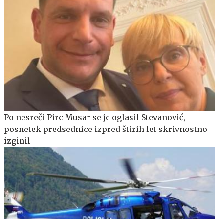
Po nesreči Pirc Musar se je oglasil Stevanović,
posnetek predsednice izpred štirih let skrivnostno
izginil