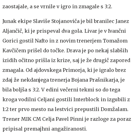
zaostajale, a se vrnile v igro in zmagale s 3:2.
Junak ekipe Slaviše Stojanoviča je bil branilec Janez
Aljančič, ki je prispeval dva gola. Livar je v Ivančni
Gorici gostil Nafto in z novim trenerjem Tomažom
Kavčičem prišel do točke. Drava je po nekaj slabših
izidih očitno prišla iz krize, saj je že drugič zapored
zmagala. Od ajdovskega Primorja, ki je igralo brez
zdaj že nekdanjega trenerja Bojana Prašnikarja, je
bila boljša s 3:2. V edini večerni tekmi so do tega
kroga vodilni Celjani gostili Interblock in izgubili z
1:2 ter prvo mesto na lestvici prepustili Domžalam.
Trener MIK CM Celja Pavel Pinni je razloge za poraz
pripisal premajhni angažiranosti.