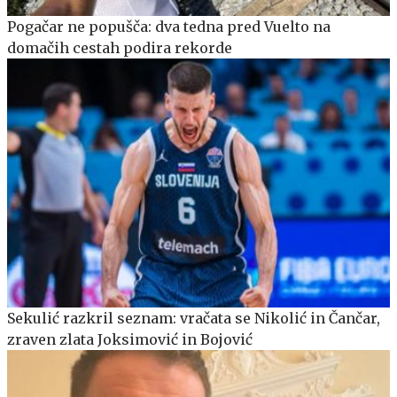
Pogačar ne popušča: dva tedna pred Vuelto na
domačih cestah podira rekorde
Sekulić razkril seznam: vračata se Nikolić in Čančar,
zraven zlata Joksimović in Bojović