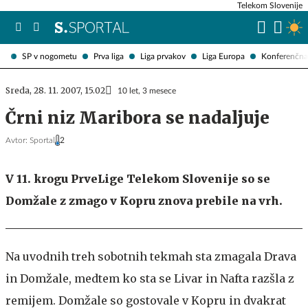
Telekom Slovenije
SP v nogometu
Prva liga
Liga prvakov
Liga Europa
Konferenčna 
Sreda, 28. 11. 2007, 15.02
10 let, 3 mesece
Črni niz Maribora se nadaljuje
Avtor:
Sportal
2
V 11. krogu PrveLige Telekom Slovenije so se
Domžale z zmago v Kopru znova prebile na vrh.
Na uvodnih treh sobotnih tekmah sta zmagala Drava
in Domžale, medtem ko sta se Livar in Nafta razšla z
remijem. Domžale so gostovale v Kopru in dvakrat