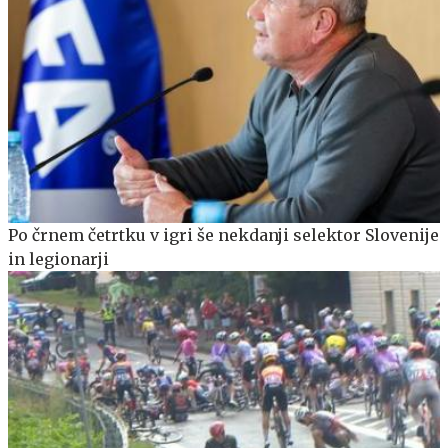
Po črnem četrtku v igri še nekdanji selektor Slovenije
in legionarji