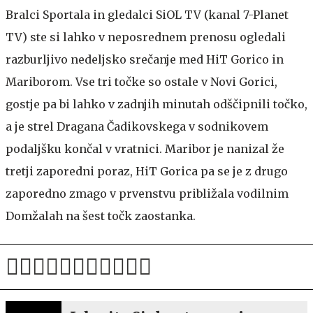
Bralci Sportala in gledalci SiOL TV (kanal 7-Planet
TV) ste si lahko v neposrednem prenosu ogledali
razburljivo nedeljsko srečanje med HiT Gorico in
Mariborom. Vse tri točke so ostale v Novi Gorici,
gostje pa bi lahko v zadnjih minutah odščipnili točko,
a je strel Dragana Čadikovskega v sodnikovem
podaljšku končal v vratnici. Maribor je nanizal že
tretji zaporedni poraz, HiT Gorica pa se je z drugo
zaporedno zmago v prvenstvu približala vodilnim
Domžalah na šest točk zaostanka.