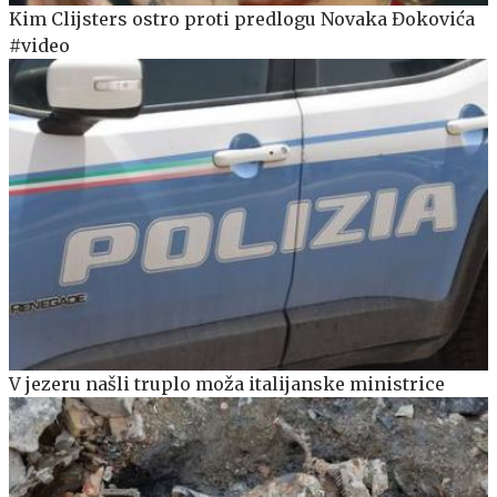
Kim Clijsters ostro proti predlogu Novaka Đokovića
#video
V jezeru našli truplo moža italijanske ministrice