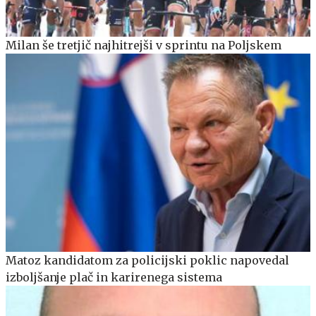
Milan še tretjič najhitrejši v sprintu na Poljskem
Matoz kandidatom za policijski poklic napovedal
izboljšanje plač in karirenega sistema