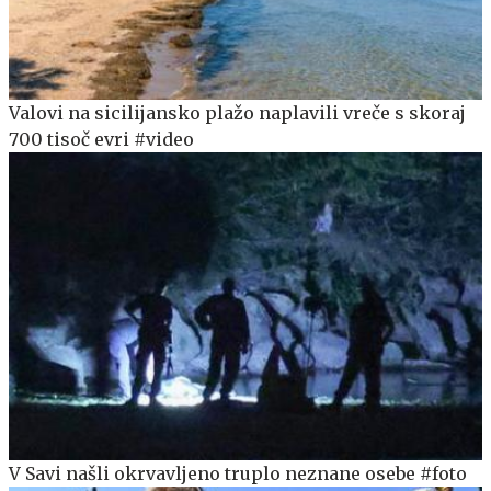
Valovi na sicilijansko plažo naplavili vreče s skoraj
700 tisoč evri #video
V Savi našli okrvavljeno truplo neznane osebe #foto