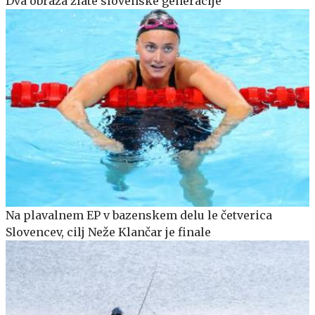
Dva obraza zlate slovenske generacije
Na plavalnem EP v bazenskem delu le četverica
Slovencev, cilj Neže Klančar je finale