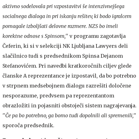
aktivno sodelovala pri vzpostavitvi še intenzivnejšega
socialnega dialoga in pri iskanju rešitev, ki bodo igralcem
pomagale izboljšati delovne razmere. NZS bo imeli
korektne odnose s Spinsom,
'' v programu zagotavlja
Čeferin, ki si v selekciji NK Ljubljana Lawyers deli
slačilnico tudi s predsednikom Spinsa Dejanom
Stefanovićem. Pri navedbi kratkoročnih ciljev glede
članske A reprezentance je izpostavil, da bo potrebno
v strpnem medsebojnem dialogu razrešiti določene
nesporazume, predvsem pa reprezentantom
obrazložiti in pojasniti obstoječi sistem nagrajevanja.
''
Če pa bo potrebno, ga bomo tudi dopolnili ali spremenili,
''
sporoča predsednik.