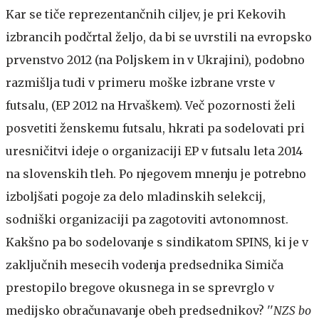
Kar se tiče reprezentančnih ciljev, je pri Kekovih
izbrancih podčrtal željo, da bi se uvrstili na evropsko
prvenstvo 2012 (na Poljskem in v Ukrajini), podobno
razmišlja tudi v primeru moške izbrane vrste v
futsalu, (EP 2012 na Hrvaškem). Več pozornosti želi
posvetiti ženskemu futsalu, hkrati pa sodelovati pri
uresničitvi ideje o organizaciji EP v futsalu leta 2014
na slovenskih tleh. Po njegovem mnenju je potrebno
izboljšati pogoje za delo mladinskih selekcij,
sodniški organizaciji pa zagotoviti avtonomnost.
Kakšno pa bo sodelovanje s sindikatom SPINS, ki je v
zaključnih mesecih vodenja predsednika Simiča
prestopilo bregove okusnega in se sprevrglo v
medijsko obračunavanje obeh predsednikov? ''
NZS bo