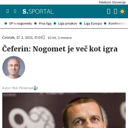
Telekom Slovenije
SP v nogometu
Prva liga
Liga prvakov
Liga Europa
Konferenčna 
Četrtek, 17. 2. 2011, 17.03
10 let, 3 mesece
Čeferin: Nogomet je več kot igra
Avtor:
Rok Plestenjak
2