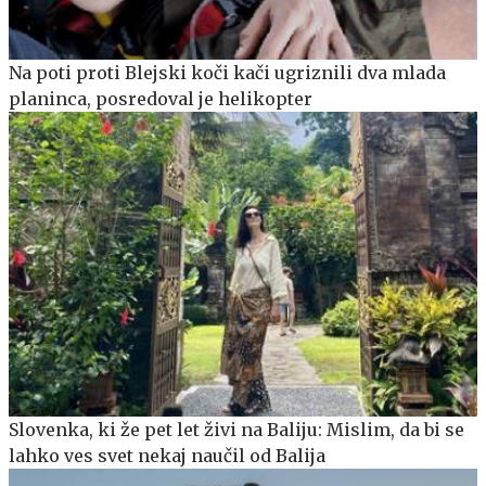
Na poti proti Blejski koči kači ugriznili dva mlada
planinca, posredoval je helikopter
Slovenka, ki že pet let živi na Baliju: Mislim, da bi se
lahko ves svet nekaj naučil od Balija