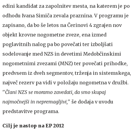
edini kandidat za zapolnitev mesta, na katerem je po
odhodu Ivana Simiča zevala praznina. V programu je
zapisano, da bo še letos na Čerinovi 4 zgrajen nov
objekt krovne nogometne zveze, ena izmed
poglavitnih nalog pa bo povečati ter izboljšati
sodelovanje med NZS in devetimi Medobčinskimi
nogometnimi zvezami (MNZ) ter povečati prihodke,
predvsem iz dveh segmentov, trženja in sistemskega,
največ rezerv pa vidi v položaju nogometna v družbi.
''
Člani NZS se moramo zavedati, da smo skupaj
najmočnejši in nepremagljivi,
'' še dodaja v uvodu
predstavitve programa.
Cilj je nastop na EP 2012