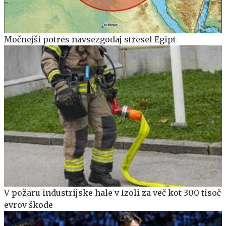
Močnejši potres navsezgodaj stresel Egipt
V požaru industrijske hale v Izoli za več kot 300 tisoč
evrov škode