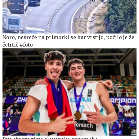
Noro, nesreče na primorki se kar vrstijo, počilo je že
četrtič #foto