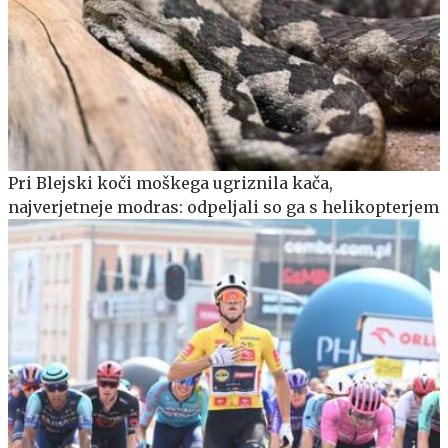
Pri Blejski koči moškega ugriznila kača,
najverjetneje modras: odpeljali so ga s helikopterjem