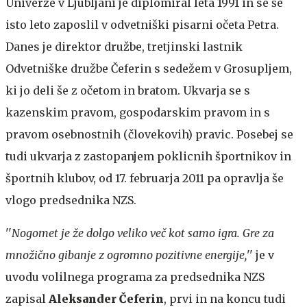
Univerze v Ljubljani je diplomiral leta 1991 in se še
isto leto zaposlil v odvetniški pisarni očeta Petra.
Danes je direktor družbe, tretjinski lastnik
Odvetniške družbe Čeferin s sedežem v Grosupljem,
ki jo deli še z očetom in bratom. Ukvarja se s
kazenskim pravom, gospodarskim pravom in s
pravom osebnostnih (človekovih) pravic. Posebej se
tudi ukvarja z zastopanjem poklicnih športnikov in
športnih klubov, od 17. februarja 2011 pa opravlja še
vlogo predsednika NZS.
''
Nogomet je že dolgo veliko več kot samo igra. Gre za
množično gibanje z ogromno pozitivne energije,
'' je v
uvodu volilnega programa za predsednika NZS
zapisal
Aleksander Čeferin
, prvi in na koncu tudi