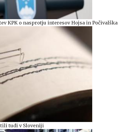
itev KPK o nasprotju interesov Hojsa in Počivalška
ili tudi v Sloveniji