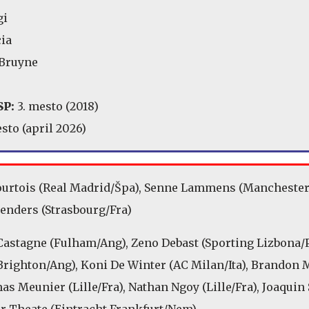
gi
ia
Bruyne
SP:
3. mesto (2018)
sto (april 2026)
urtois (Real Madrid/Špa), Senne Lammens (Mancheste
enders (Strasbourg/Fra)
astagne (Fulham/Ang), Zeno Debast (Sporting Lizbona/P
righton/Ang), Koni De Winter (AC Milan/Ita), Brandon 
as Meunier (Lille/Fra), Nathan Ngoy (Lille/Fra), Joaquin
ur Theate (Eintracht Frankfurt/Nem)