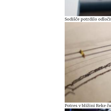
Sodišče potrdilo odloč
Potres v bližini Reke čut