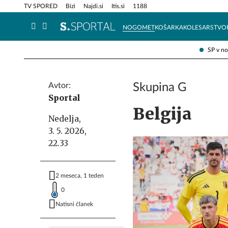
Info in obvestila
Tehnik
TV SPORED
Bizi
Najdi.si
Itis.si
1188
NOGOMET
KOŠARKA
KOLESARSTVO
SP v n
Avtor:
Skupina G
Sportal
Belgija
Nedelja,
3. 5. 2026,
22.33
2 meseca, 1 teden
0
Natisni članek