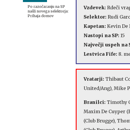
Američani
Po razočaranju na SP
Vzdevek:
Rdeči vra
našli novega selektorja:
Prihaja domov
Selektor:
Rudi Garc
Kapetan:
Kevin De 
Nastopi na SP:
15
Največji uspeh na 
Lestvica Fife:
8. me
Vratarji:
Thibaut Co
United/Ang), Mike P
Branilci:
Timothy C
Maxim De Cuyper (B
(Club Brugge), Thom
(Club Brugge), Arth