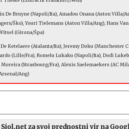
n De Bruyne (Napoli/Ita), Amadou Onana (Aston Villa/An
gers/Ško), Youri Tielemans (Aston Villa/Ang), Hans Va
 Witsel (Girona/Špa)
De Ketelaere (Atalanta/Ita), Jeremy Doku (Manchester Ci
rdo (Lille/Fra), Romelu Lukaku (Napoli/Ita), Dodi Luke
o Moreira (Strasbourg/Fra), Alexis Saelemaekers (AC Mila
Arsenal/Ang)
 Siol.net za svoj prednostni vir na Goog