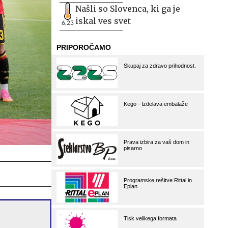
Našli so Slovenca, ki ga je
iskal ves svet
6,23