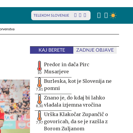
TELEKOM SLOVENIJE
prvenstva
KAJ BERETE
ZADNJE OBJAVE
Predor in dača Pirc
Musarjeve
10
Burleska, kot je Slovenija ne
pomni
7,81
Znano je, do kdaj bi lahko
vladala izjemna vročina
8,30
Urška Klakočar Zupančič o
govoricah, da se je razšla z
7,97
Borom Zuljanom