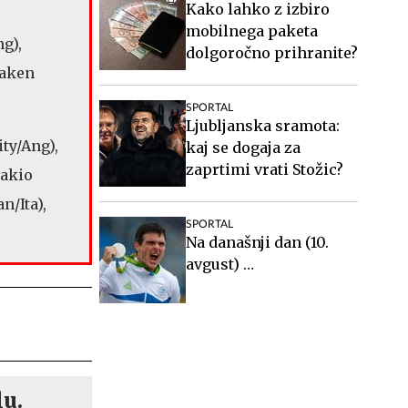
Kako lahko z izbiro
mobilnega paketa
g),
dolgoročno prihranite?
naken
SPORTAL
Ljubljanska sramota:
ty/Ang),
kaj se dogaja za
zaprtimi vrati Stožic?
bakio
n/Ita),
SPORTAL
Na današnji dan (10.
avgust) …
lu.