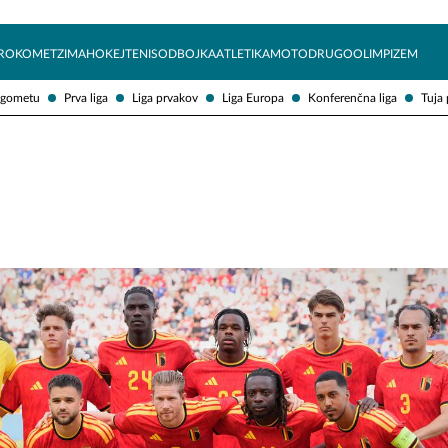
Želite prejemati e-novice?
Uživajmo pametno
ROKOMET
ZIMA
HOKEJ
TENIS
ODBOJKA
ATLETIKA
MOTO
DRUGO
OLIMPIZEM
ogometu
Prva liga
Liga prvakov
Liga Europa
Konferenčna liga
Tuja 