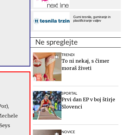
Ne spreglejte
TRENDI
To ni nekaj, s čimer
moraš živeti
r
SPORTAL
Prvi dan EP v boj štirje
or),
Slovenci
Mechele
 Seys
NOVICE