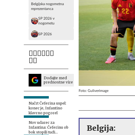
Belgijska nogometna
reprezentanca
SP 2026 v
nogometu
SP 2026
Dodajte med
prednostne vire
Foto: Guliverimage
Načrt Čeferina uspel:
konec je, Infantino
klavrno pogorel
Nov udarec za
Belgija:
Infantina: Čeferinu ob
bok stopili tudi