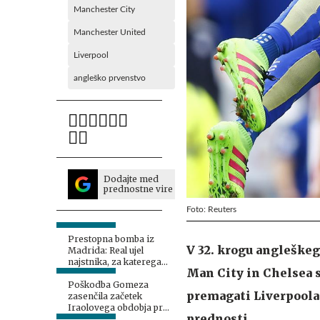
Manchester City
Manchester United
Liverpool
angleško prvenstvo
Dodajte med
prednostne vire
Foto: Reuters
Prestopna bomba iz
V 32. krogu angleškega
Madrida: Real ujel
najstnika, za katerega
Man City in Chelsea s
se zanima pol Evrope!
Poškodba Gomeza
premagati Liverpoola, 
zasenčila začetek
Iraolovega obdobja pri
prednosti.
Liverpoolu