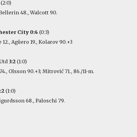
(2:0)
Bellerin 48., Walcott 90.
ester City 0:4
(0:3)
 12., Agüero 19., Kolarov 90.+3
 Utd
3:2
(1:0)
4., Olsson 90.+3; Mitrović 71., 86./11-m.
:2
(1:0)
 Sigurdsson 68., Paloschi 79.