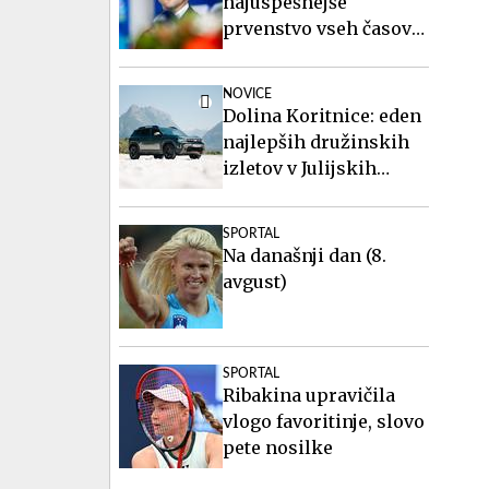
najuspešnejše
prvenstvo vseh časov
za slovensko atletiko
NOVICE
Dolina Koritnice: eden
najlepših družinskih
izletov v Julijskih
Alpah
SPORTAL
Na današnji dan (8.
avgust)
SPORTAL
Ribakina upravičila
vlogo favoritinje, slovo
pete nosilke