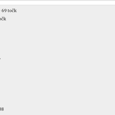
- 69 točk
očk
7
38