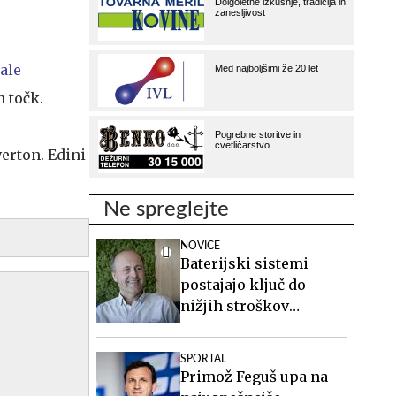
ale
h točk.
erton. Edini
Ne spreglejte
NOVICE
Baterijski sistemi
postajajo ključ do
nižjih stroškov
elektrike v podjetjih
SPORTAL
Primož Feguš upa na