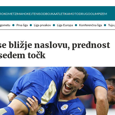
Želite prejemati e-novice?
Uživajmo pametno
ROKOMET
ZIMA
HOKEJ
TENIS
ODBOJKA
ATLETIKA
MOTO
DRUGO
OLIMPIZEM
ogometu
Prva liga
Liga prvakov
Liga Europa
Konferenčna liga
Tuja 
se bližje naslovu, prednost
 sedem točk