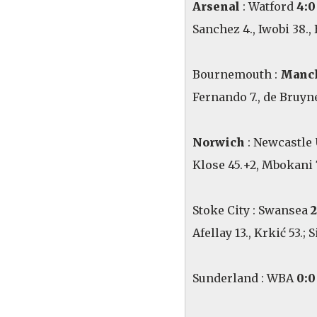
Arsenal
: Watford
4:0
Sanchez 4., Iwobi 38., 
Bournemouth :
Manch
Fernando 7., de Bruyne
Norwich
: Newcastle
Klose 45.+2, Mbokani 7
Stoke City : Swansea
2
Afellay 13., Krkić 53.;
​Sunderland : WBA
0:0