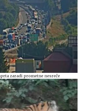
aprta zaradi prometne nesreče