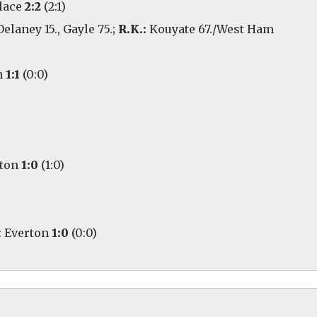
alace
2:2
(2:1)
Delaney 15., Gayle 75.;
R.K.:
Kouyate 67./West Ham
m
1:1
(0:0)
pton
1:0
(1:0)
: Everton
1:0
(0:0)