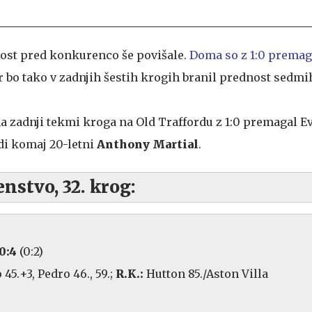
nost pred konkurenco še povišale.
Doma so z 1:0 premag
er bo tako v zadnjih šestih krogih branil prednost sedmi
a zadnji tekmi kroga na Old Traffordu z 1:0 premagal Ev
di komaj 20-letni
Anthony Martial
.
nstvo, 32. krog:
0:4
(0:2)
45.+3, Pedro 46., 59.;
R.K.:
Hutton 85./Aston Villa