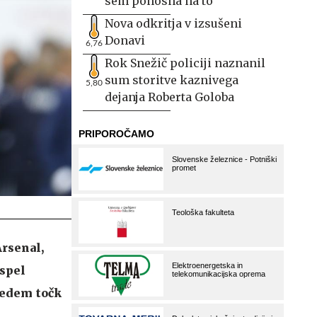
sem ponosna na to
Nova odkritja v izsušeni
Donavi
6,76
Rok Snežič policiji naznanil
sum storitve kaznivega
5,80
dejanja Roberta Goloba
Arsenal,
uspel
 sedem točk