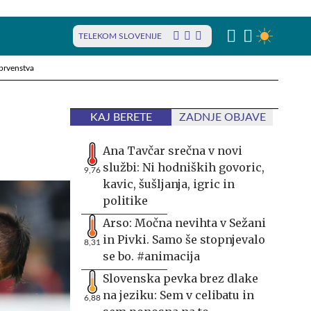
TELEKOM SLOVENIJE
prvenstva
KAJ BERETE
ZADNJE OBJAVE
Ana Tavčar srečna v novi
službi: Ni hodniških govoric,
9,76
kavic, šušljanja, igric in
politike
Arso: Močna nevihta v Sežani
in Pivki. Samo še stopnjevalo
8,31
se bo. #animacija
Slovenska pevka brez dlake
na jeziku: Sem v celibatu in
6,88