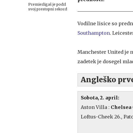
Premierligaš je podrl
svoj prestopni rekord
Vodilne lisice so pred
Southampton
. Leicest
Manchester United je n
zadetek je dosegel mla
Angleško prve
Sobota, 2. april:
Aston Villa :
Chelsea 
Loftus-Cheek 26., Pato 