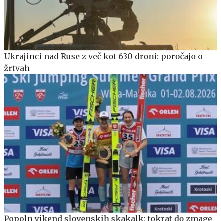
Ukrajinci nad Ruse z več kot 630 droni: poročajo o
žrtvah
Popoln vikend slovenskih skakalk: tokrat do zmage