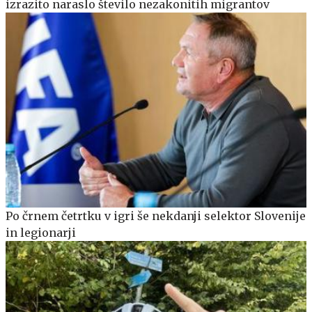
izrazito naraslo število nezakonitih migrantov
Po črnem četrtku v igri še nekdanji selektor Slovenije
in legionarji