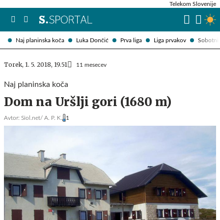
Telekom Slovenije
Naj planinska koča
Luka Dončić
Prva liga
Liga prvakov
Sobotni 
Torek, 1. 5. 2018, 19.51
11 mesecev
Naj planinska koča
Dom na Uršlji gori (1680 m)
Avtor:
Siol.net/ A. P. K.
1