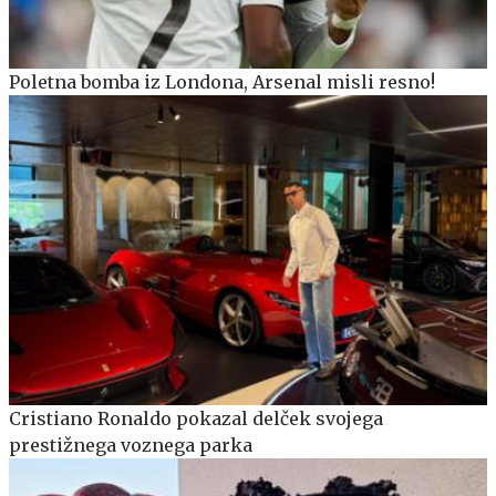
Poletna bomba iz Londona, Arsenal misli resno!
Cristiano Ronaldo pokazal delček svojega
prestižnega voznega parka