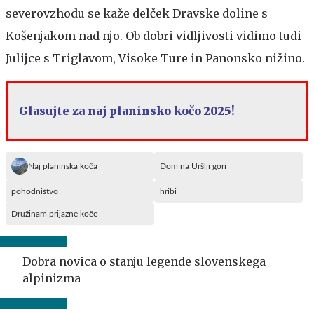
severovzhodu se kaže delček Dravske doline s
Košenjakom nad njo. Ob dobri vidljivosti vidimo tudi
Julijce s Triglavom, Visoke Ture in Panonsko nižino.
Glasujte za naj planinsko kočo 2025!
Naj planinska koča
Dom na Uršlji gori
pohodništvo
hribi
Družinam prijazne koče
Dobra novica o stanju legende slovenskega
alpinizma