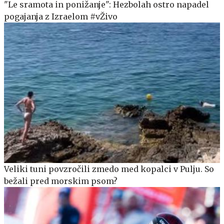
"Le sramota in ponižanje": Hezbolah ostro napadel
pogajanja z Izraelom #vŽivo
Veliki tuni povzročili zmedo med kopalci v Pulju. So
bežali pred morskim psom?