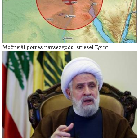
Močnejši potres navsezgodaj stresel Egipt