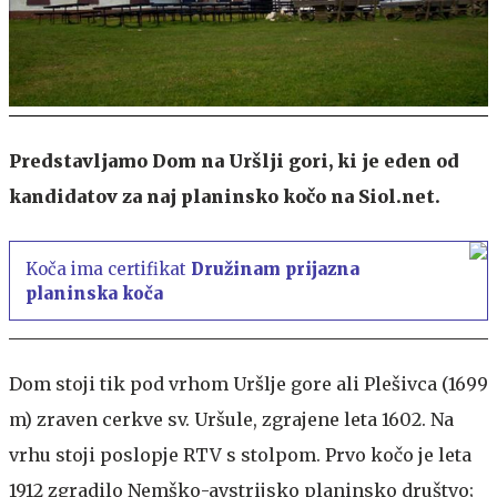
Predstavljamo Dom na Uršlji gori, ki je eden od
kandidatov za naj planinsko kočo na Siol.net.
Koča ima certifikat
Družinam prijazna
planinska koča
Dom stoji tik pod vrhom Uršlje gore ali Plešivca (1699
m) zraven cerkve sv. Uršule, zgrajene leta 1602. Na
vrhu stoji poslopje RTV s stolpom. Prvo kočo je leta
1912 zgradilo Nemško-avstrijsko planinsko društvo;