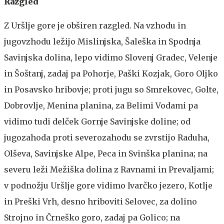
Razgled
Z Uršlje gore je obširen razgled. Na vzhodu in
jugovzhodu ležijo Mislinjska, Šaleška in Spodnja
Savinjska dolina, lepo vidimo Slovenj Gradec, Velenje
in Šoštanj, zadaj pa Pohorje, Paški Kozjak, Goro Oljko
in Posavsko hribovje; proti jugu so Smrekovec, Golte,
Dobrovlje, Menina planina, za Belimi Vodami pa
vidimo tudi delček Gornje Savinjske doline; od
jugozahoda proti severozahodu se zvrstijo Raduha,
Olševa, Savinjske Alpe, Peca in Svinška planina; na
severu leži Mežiška dolina z Ravnami in Prevaljami;
v podnožju Uršlje gore vidimo Ivarčko jezero, Kotlje
in Preški Vrh, desno hriboviti Selovec, za dolino
Strojno in Črneško goro, zadaj pa Golico; na