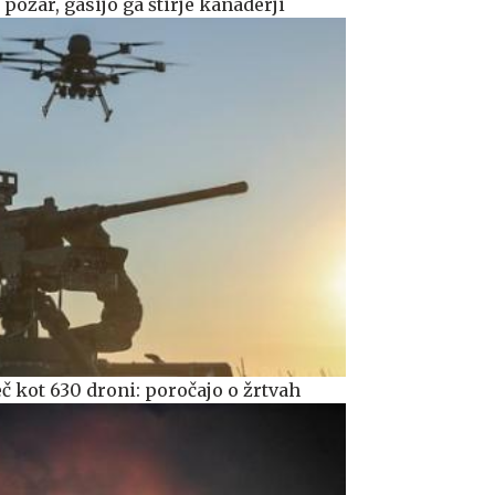
 požar, gasijo ga štirje kanaderji
č kot 630 droni: poročajo o žrtvah