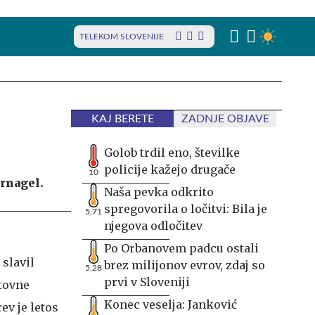
TELEKOM SLOVENIJE
KAJ BERETE
ZADNJE OBJAVE
Golob trdil eno, številke
policije kažejo drugače
10
ernagel.
Naša pevka odkrito
spregovorila o ločitvi: Bila je
5,71
njegova odločitev
Po Orbanovem padcu ostali
 slavil
brez milijonov evrov, zdaj so
5,28
prvi v Sloveniji
tovne
Konec veselja: Janković
ev je letos