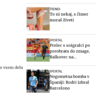
TRENDI
To ni nekaj, s čimer
moraš živeti
SPORTAL
Prelec s soigralci po
preobratu do zmage,
Balkovec na
Gibraltarju #vŽivo
po vsem delu
SPORTAL
Nogometna bomba v
Španiji: Rodri izbral
Barcelono