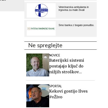
Ne spreglejte
NOVICE
Baterijski sistemi
postajajo ključ do
nižjih stroškov
elektrike v podjetjih
SPORTAL
Kekovi gostijo Ilves
#vŽivo