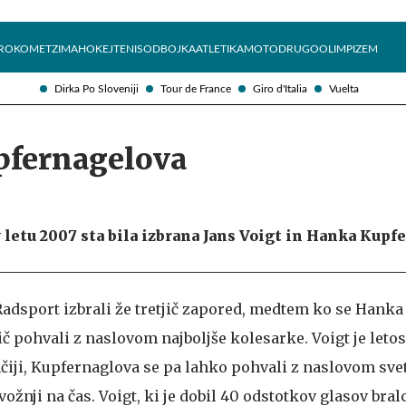
Želite prejemati e-novice?
Uživajmo pametno
ROKOMET
ZIMA
HOKEJ
TENIS
ODBOJKA
ATLETIKA
MOTO
DRUGO
OLIMPIZEM
Dirka Po Sloveniji
Tour de France
Giro d'Italia
Vuelta
upfernagelova
 letu 2007 sta bila izbrana Jans Voigt in Hanka Kupf
 Radsport izbrali že tretjič zapored, medtem ko se Hanka
 pohvali z naslovom najboljše kolesarke. Voigt je letos
iji, Kupfernaglova se pa lahko pohvali z naslovom sve
ožnji na čas. Voigt, ki je dobil 40 odstotkov glasov bralc