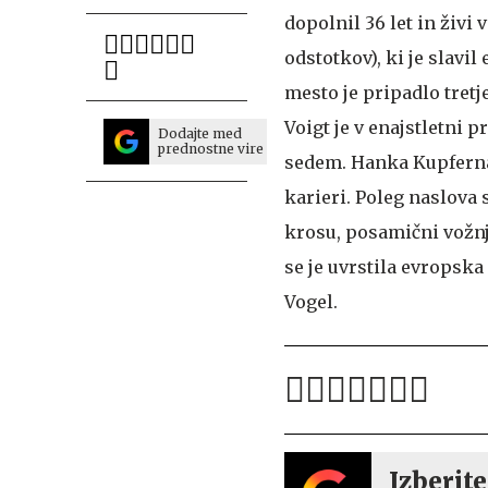
dopolnil 36 let in živi
odstotkov), ki je slavi
mesto je pripadlo tret
Voigt je v enajstletni 
Dodajte med
prednostne vire
sedem. Hanka Kupfernage
karieri. Poleg naslova 
krosu, posamični vožnj
se je uvrstila evropska
Vogel.
Izberite