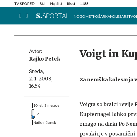
Info in obvestila
Tehnik
TV SPORED
Bizi
Najdi.si
Itis.si
1188
NOGOMET
KOŠARKA
KOLESARSTVO
Voigt in K
Avtor:
Rajko Petek
Sreda,
2. 1. 2008,
Za nemška kolesarja v
16.54
Voigta so bralci revije
10 let, 3 mesece
Kupfernagel lahko prvič
2
Natisni članek
zmago na dirki Po Nemč
prvakinje v posamični v