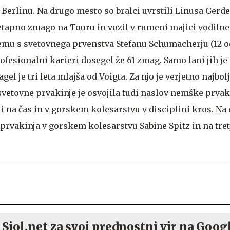
 v Berlinu. Na drugo mesto so bralci uvrstili Linusa Ger
l etapno zmago na Touru in vozil v rumeni majici vodilne
jemu s svetovnega prvenstva Stefanu Schumacherju (12 o
profesionalni karieri dosegel že 61 zmag. Samo lani jih je
l je tri leta mlajša od Voigta. Za njo je verjetno najbol
svetovne prvakinje je osvojila tudi naslov nemške prvak
i na čas in v gorskem kolesarstvu v disciplini kros. N
 prvakinja v gorskem kolesarstvu Sabine Spitz in na tret
 Siol.net za svoj prednostni vir na Goog