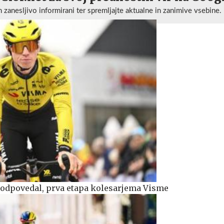
n zanesljivo informirani ter spremljajte aktualne in zanimive vsebine.
ič odpovedal, prva etapa kolesarjema Visme