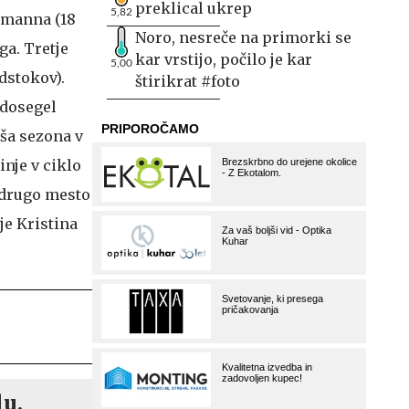
preklical ukrep
5,82
demanna (18
Noro, nesreče na primorki se
ga. Tretje
kar vrstijo, počilo je kar
5,00
dstokov).
štirikrat #foto
 dosegel
jša sezona v
inje v ciklo
a drugo mesto
je Kristina
lu.