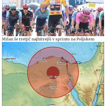
Milan še tretjič najhitrejši v sprintu na Poljskem