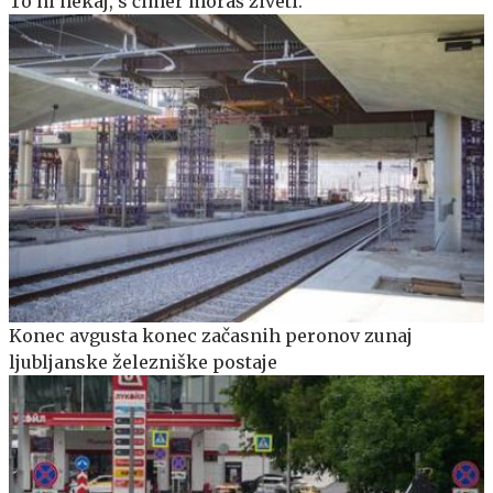
To ni nekaj, s čimer moraš živeti.
Konec avgusta konec začasnih peronov zunaj
ljubljanske železniške postaje