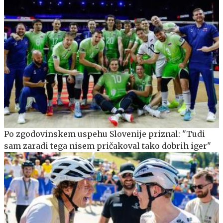
Po zgodovinskem uspehu Slovenije priznal: "Tudi
sam zaradi tega nisem pričakoval tako dobrih iger"