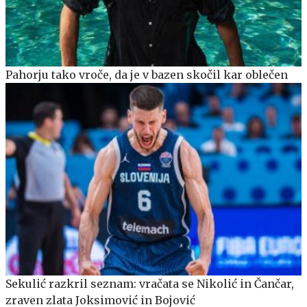
Pahorju tako vroče, da je v bazen skočil kar oblečen
Sekulić razkril seznam: vračata se Nikolić in Čančar,
zraven zlata Joksimović in Bojović