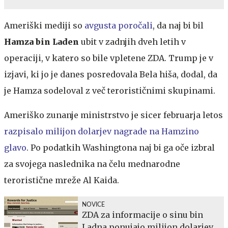
Ameriški mediji so
avgusta poročali
, da naj bi bil
Hamza bin Laden
ubit v zadnjih dveh letih v
operaciji, v katero so bile vpletene ZDA. Trump je v
izjavi, ki jo je danes posredovala Bela hiša, dodal, da
je Hamza sodeloval z več terorističnimi skupinami.
Ameriško zunanje ministrstvo je sicer februarja letos
razpisalo milijon dolarjev nagrade na Hamzino
glavo
. Po podatkih Washingtona naj bi ga oče izbral
za svojega naslednika na čelu mednarodne
teroristične mreže Al Kaida.
NOVICE
ZDA za informacije o sinu bin
Ladna ponujajo milijon dolarjev