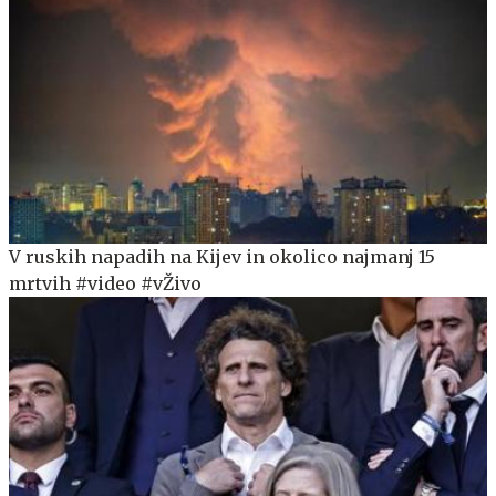
V ruskih napadih na Kijev in okolico najmanj 15
mrtvih #video #vŽivo