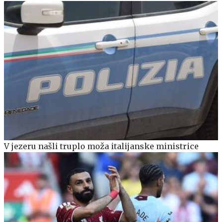
V jezeru našli truplo moža italijanske ministrice