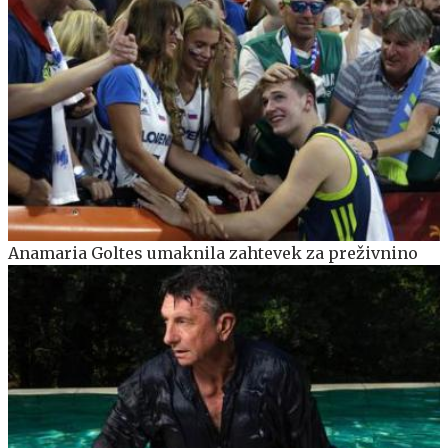
Anamaria Goltes umaknila zahtevek za preživnino