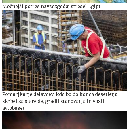
Močnejši potres navsezgodaj stresel Egipt
Pomanjkanje delavcev: kdo bo do konca desetletja
skrbel za starejše, gradil stanovanja in vozil
avtobuse?