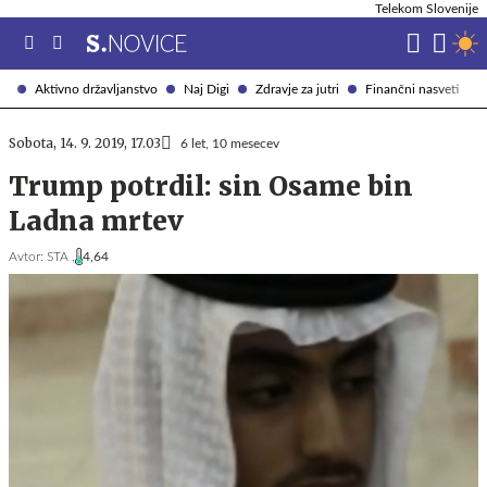
Telekom Slovenije
Aktivno državljanstvo
Naj Digi
Zdravje za jutri
Finančni nasveti
Sobota, 14. 9. 2019, 17.03
6 let, 10 mesecev
Trump potrdil: sin Osame bin
Ladna mrtev
Avtor:
STA ,
4,64