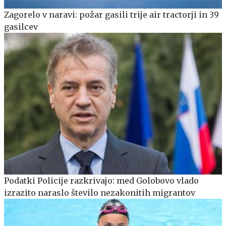
Zagorelo v naravi: požar gasili trije air tractorji in 39
gasilcev
Podatki Policije razkrivajo: med Golobovo vlado
izrazito naraslo število nezakonitih migrantov