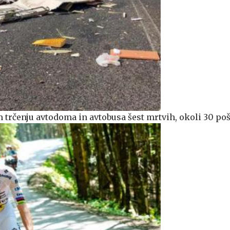
em trčenju avtodoma in avtobusa šest mrtvih, okoli 30 p