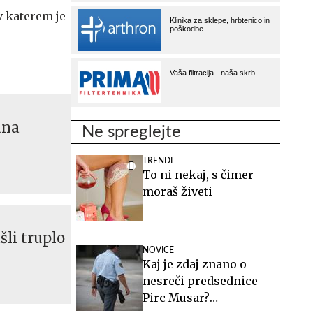
v katerem je
ana
Ne spreglejte
TRENDI
To ni nekaj, s čimer
moraš živeti
šli truplo
NOVICE
Kaj je zdaj znano o
nesreči predsednice
Pirc Musar?