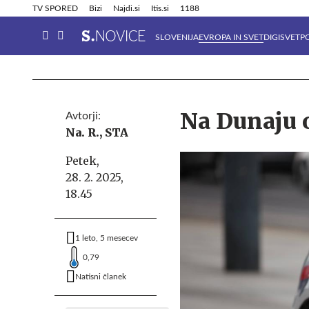
Info in obvestila
Tehnik
TV SPORED
Bizi
Najdi.si
Itis.si
1188
SLOVENIJA
EVROPA IN SVET
DIGISVET
P
Na Dunaju 
Avtorji:
Na. R.,
STA
Petek,
28. 2. 2025,
18.45
1 leto, 5 mesecev
0,79
Natisni članek