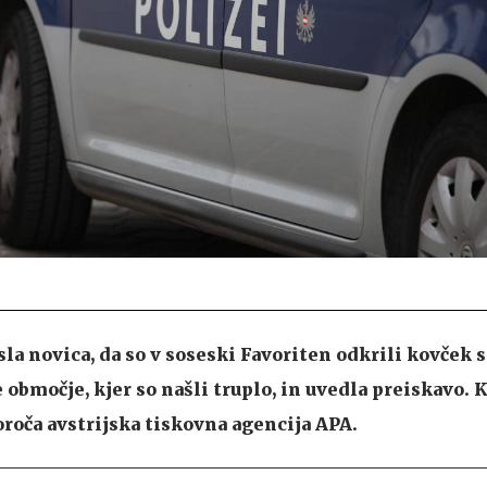
la novica, da so v soseski Favoriten odkrili kovček 
še območje, kjer so našli truplo, in uvedla preiskavo. 
oroča avstrijska tiskovna agencija APA.