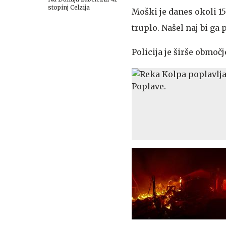
stopinj Celzija
Moški je danes okoli 15
truplo. Našel naj bi ga
Policija je širše območ