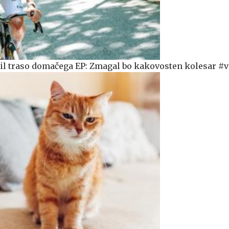
il traso domačega EP: Zmagal bo kakovosten kolesar #