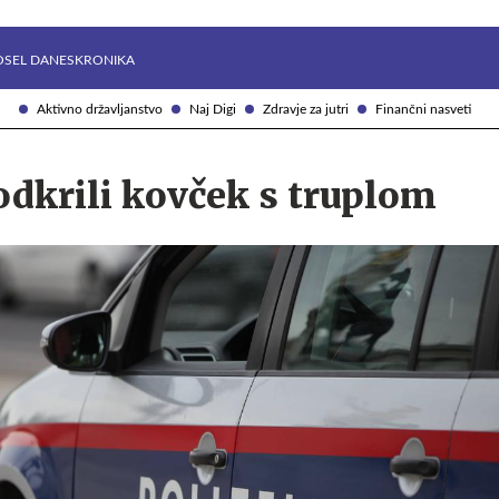
Želite prejemati e-novice?
Uživajmo pametno
OSEL DANES
KRONIKA
Aktivno državljanstvo
Naj Digi
Zdravje za jutri
Finančni nasveti
odkrili kovček s truplom