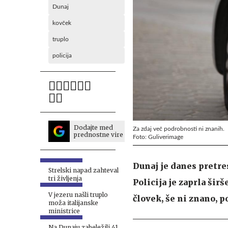
Dunaj
kovček
truplo
policija
Dodajte med
Za zdaj več podrobnosti ni znanih.
prednostne vire
Foto: Guliverimage
Dunaj je danes pretres
Strelski napad zahteval
tri življenja
Policija je zaprla šir
V jezeru našli truplo
človek, še ni znano, p
moža italijanske
ministrice
Na Dunaju zabeležili 41