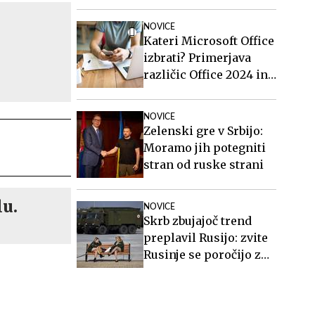
Poškodovan je tudi
policist.
NOVICE
Kateri Microsoft Office
izbrati? Primerjava
različic Office 2024 in
Office 2021.
NOVICE
Zelenski gre v Srbijo:
Moramo jih potegniti
stran od ruske strani
lu.
NOVICE
Skrb zbujajoč trend
preplavil Rusijo: zvite
Rusinje se poročijo z
ranjenimi vojaki in
sorodnikom po smrti
poberejo ves denar