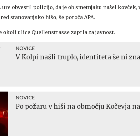
. ure obvestil policijo, da je ob smetnjaku našel kovček, 
 pred stanovanjsko hišo, še poroča APA.
je okoli ulice Quellenstrasse zaprla za javnost.
NOVICE
V Kolpi našli truplo, identiteta še ni zn
NOVICE
Po požaru v hiši na območju Kočevja na