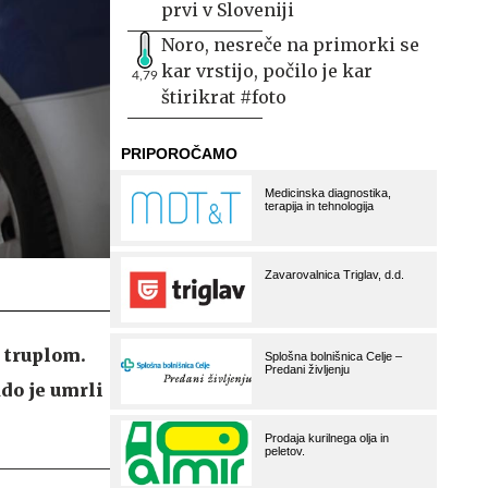
prvi v Sloveniji
Noro, nesreče na primorki se
kar vrstijo, počilo je kar
4,79
štirikrat #foto
s truplom.
Kdo je umrli