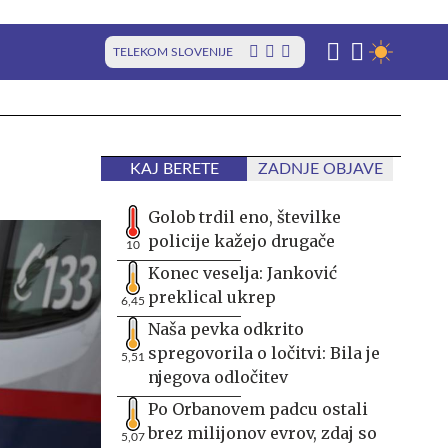
TELEKOM SLOVENIJE
KAJ BERETE
ZADNJE OBJAVE
Golob trdil eno, številke
policije kažejo drugače
10
Konec veselja: Janković
preklical ukrep
6,45
Naša pevka odkrito
spregovorila o ločitvi: Bila je
5,51
njegova odločitev
Po Orbanovem padcu ostali
brez milijonov evrov, zdaj so
5,07