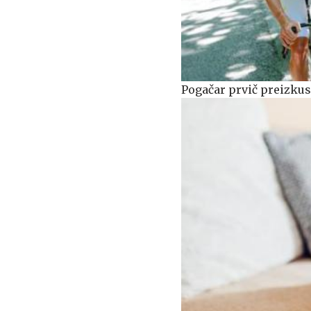
Pogačar prvič preizkus