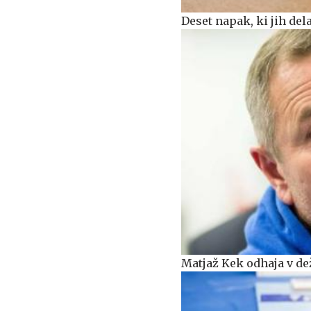
Deset napak, ki jih del
Matjaž Kek odhaja v dež