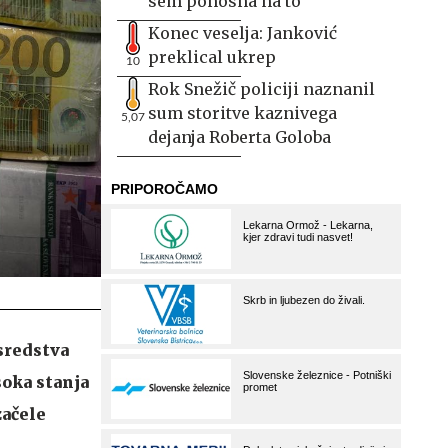
sem ponosna na to
Konec veselja: Janković
preklical ukrep
10
Rok Snežič policiji naznanil
sum storitve kaznivega
5,07
dejanja Roberta Goloba
sredstva
soka stanja
začele