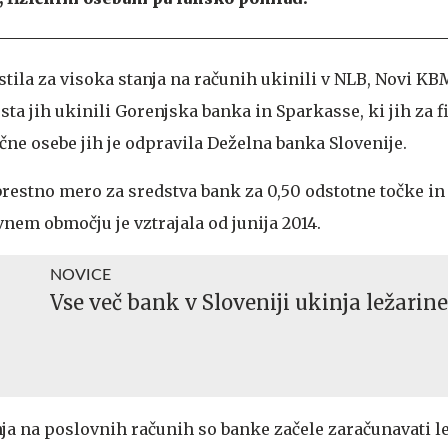
ila za visoka stanja na računih ukinili v NLB, Novi KB
sta jih ukinili Gorenjska banka in Sparkasse, ki jih za f
zične osebe jih je odpravila Deželna banka Slovenije.
obrestno mero za sredstva bank za 0,50 odstotne točke in 
vnem območju je vztrajala od junija 2014.
NOVICE
Vse več bank v Sloveniji ukinja ležarine
ja na poslovnih računih so banke začele zaračunavati le