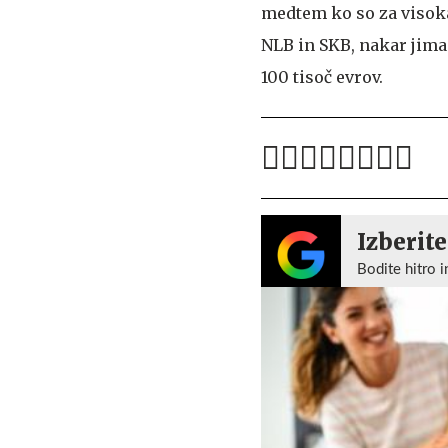
medtem ko so za visoka 
NLB in SKB, nakar jima 
100 tisoč evrov.
Izberite
Bodite hitro i