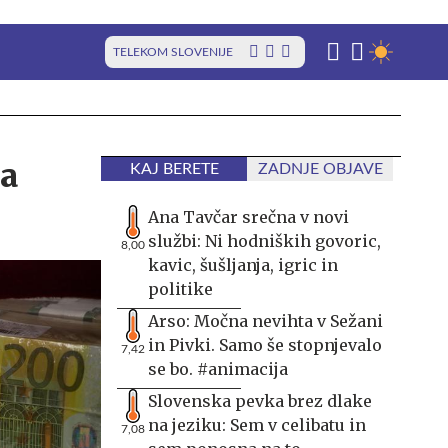
TELEKOM SLOVENIJE
ja
KAJ BERETE
ZADNJE OBJAVE
Ana Tavčar srečna v novi
službi: Ni hodniških govoric,
8,00
kavic, šušljanja, igric in
politike
Arso: Močna nevihta v Sežani
in Pivki. Samo še stopnjevalo
7,42
se bo. #animacija
Slovenska pevka brez dlake
na jeziku: Sem v celibatu in
7,08