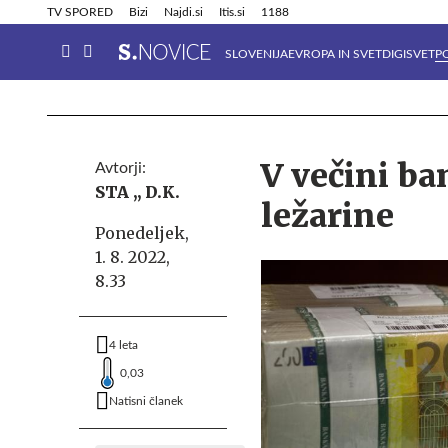
Info in obvestila
Tehnik
TV SPORED
Bizi
Najdi.si
Itis.si
1188
SLOVENIJA
EVROPA IN SVET
DIGISVET
P
V večini ba
Avtorji:
STA ,,
D.K.
ležarine
Ponedeljek,
1. 8. 2022,
8.33
4 leta
0,03
Natisni članek