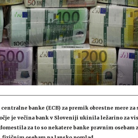
e centralne banke (ECB) za premik obrestne mere za 
čje je večina bank v Sloveniji ukinila ležarino za vi
adomestila za to so nekatere banke pravnim osebam 
6, fizičnim osebam pa lansko pomlad.