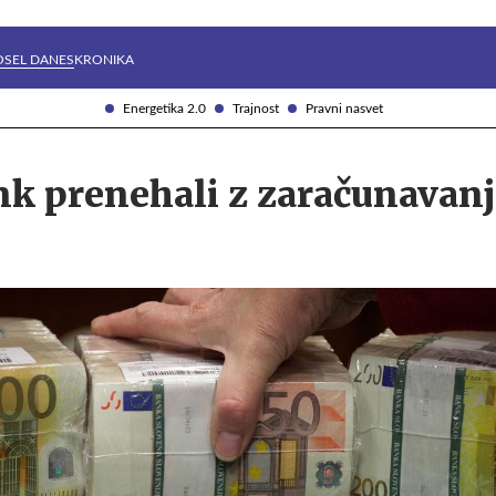
Želite prejemati e-novice?
Uživajmo pametno
OSEL DANES
KRONIKA
Energetika 2.0
Trajnost
Pravni nasvet
nk prenehali z zaračunavan