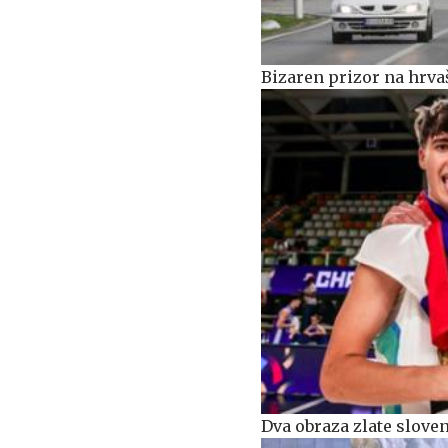
Bizaren prizor na hrva
Dva obraza zlate slove