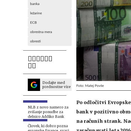
banka
ležarine
ECB
obrestna mera
obresti
Dodajte med
Foto: Matej Povše
prednostne vire
Po odločitvi Evropsk
NLB z novo namero za
bank v pozitivno obmo
zvišanje ponudbe za
delnico Addiko Bank
na računih strank. N
Človek, ki dobro pozna
zaračunavati leta 201
evropske finance, svari