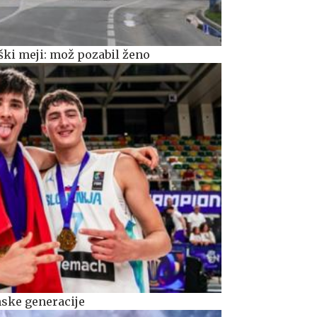
ški meji: mož pozabil ženo
nske generacije