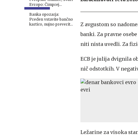
Evropo: Čimprej
ukrepajte!
Banka opozarja:
Preden vstavite bančno
Z avgustom so nadomest
kartico, nujno preverite
bankomat
banki. Za pravne osebe 
niti nista uvedli. Za fi
ECB je julija dvignila 
nič odstotkih. V negati
Ležarine za visoka stan