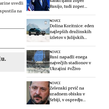
sankcijami zoper
arine uvedli
Rusijo, tudi zoper
 spustila na
Putina
NOVICE
Dolina Koritnice: eden
najlepših družinskih
izletov v Julijskih
Alpah
NOVICE
Rusi napadli enega
lu.
največjih stadionov v
Ukrajini #vŽivo
NOVICE
Zelenski prvič na
uradnem obisku v
Srbiji, v ospredju
gospodarstvo, varnost