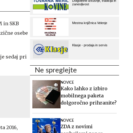
M in SKB
izične osebe
je sedaj pri
Ne spreglejte
NOVICE
Kako lahko z izbiro
mobilnega paketa
dolgoročno prihranite?
NOVICE
ZDA z novimi
ta 2016,