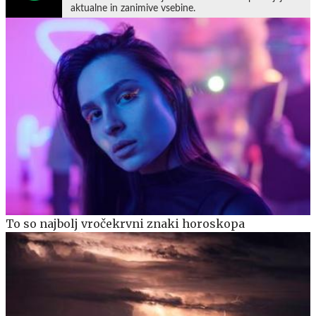
aktualne in zanimive vsebine.
To so najbolj vročekrvni znaki horoskopa