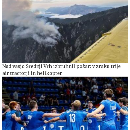
Nad vasjo Srednji Vrh izbruhnil požar: v zraku trije
air tractorji in helikopter