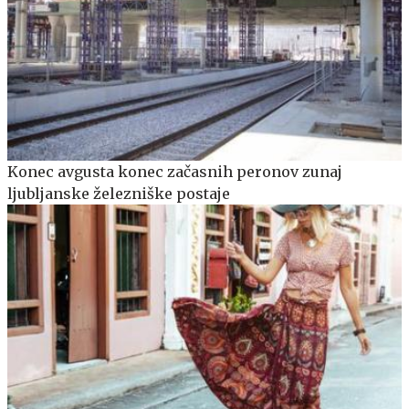
Konec avgusta konec začasnih peronov zunaj
ljubljanske železniške postaje