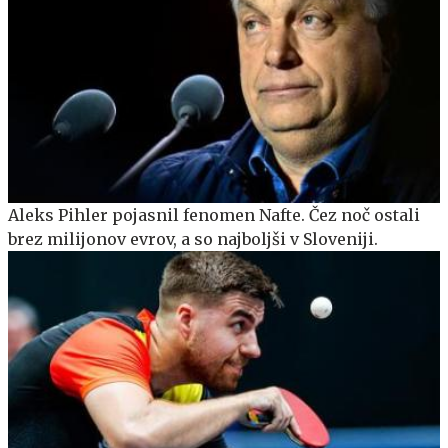
Aleks Pihler pojasnil fenomen Nafte. Čez noč ostali
brez milijonov evrov, a so najboljši v Sloveniji.