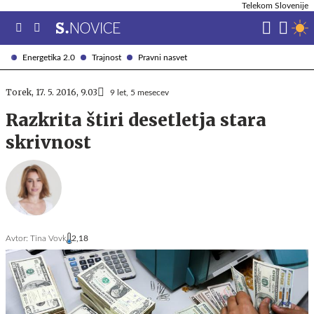
Telekom Slovenije
Energetika 2.0
Trajnost
Pravni nasvet
Torek, 17. 5. 2016, 9.03
9 let, 5 mesecev
Razkrita štiri desetletja stara
skrivnost
Avtor:
Tina Vovk
2,18