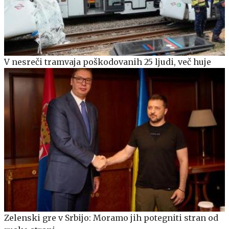
V nesreči tramvaja poškodovanih 25 ljudi, več huje
Zelenski gre v Srbijo: Moramo jih potegniti stran od