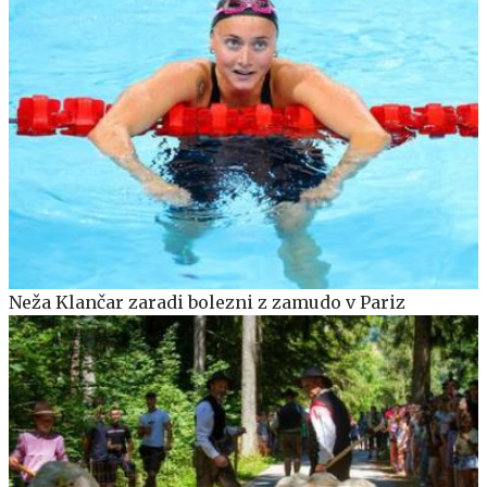
Neža Klančar zaradi bolezni z zamudo v Pariz