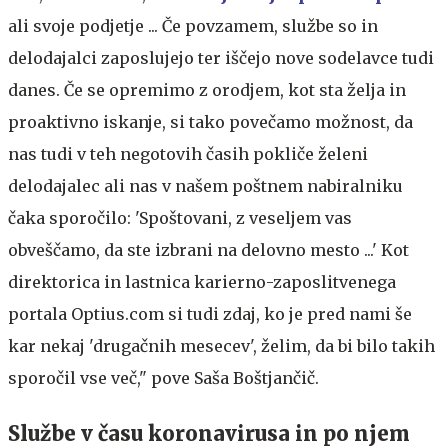
ali svoje podjetje ... Če povzamem, službe so in
delodajalci zaposlujejo ter iščejo nove sodelavce tudi
danes. Če se opremimo z orodjem, kot sta želja in
proaktivno iskanje, si tako povečamo možnost, da
nas tudi v teh negotovih časih pokliče želeni
delodajalec ali nas v našem poštnem nabiralniku
čaka sporočilo: 'Spoštovani, z veseljem vas
obveščamo, da ste izbrani na delovno mesto ...' Kot
direktorica in lastnica karierno-zaposlitvenega
portala Optius.com si tudi zdaj, ko je pred nami še
kar nekaj 'drugačnih mesecev', želim, da bi bilo takih
sporočil vse več," pove Saša Boštjančič.
Službe v času koronavirusa in po njem