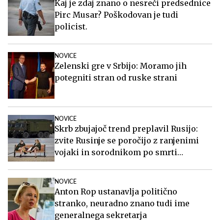
Kaj je zdaj znano o nesreči predsednice
Pirc Musar? Poškodovan je tudi
policist.
NOVICE
Zelenski gre v Srbijo: Moramo jih
potegniti stran od ruske strani
NOVICE
Skrb zbujajoč trend preplavil Rusijo:
zvite Rusinje se poročijo z ranjenimi
vojaki in sorodnikom po smrti
poberejo ves denar
NOVICE
Anton Rop ustanavlja politično
stranko, neuradno znano tudi ime
generalnega sekretarja