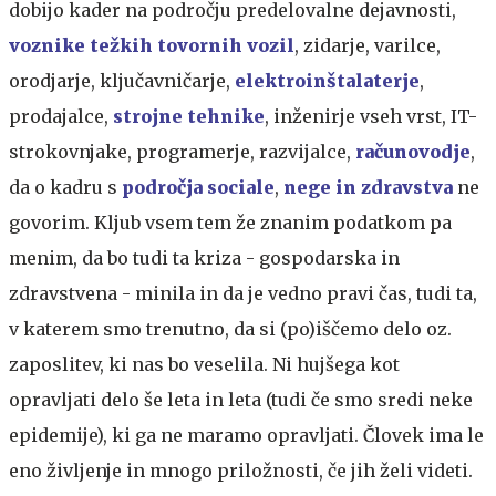
dobijo kader na področju predelovalne dejavnosti,
voznike težkih tovornih vozil
, zidarje, varilce,
orodjarje, ključavničarje,
elektroinštalaterje
,
prodajalce,
strojne tehnike
, inženirje vseh vrst, IT-
strokovnjake, programerje, razvijalce,
računovodje
,
da o kadru s
področja sociale
,
nege in zdravstva
ne
govorim. Kljub vsem tem že znanim podatkom pa
menim, da bo tudi ta kriza - gospodarska in
zdravstvena - minila in da je vedno pravi čas, tudi ta,
v katerem smo trenutno, da si (po)iščemo delo oz.
zaposlitev, ki nas bo veselila. Ni hujšega kot
opravljati delo še leta in leta (tudi če smo sredi neke
epidemije), ki ga ne maramo opravljati. Človek ima le
eno življenje in mnogo priložnosti, če jih želi videti.