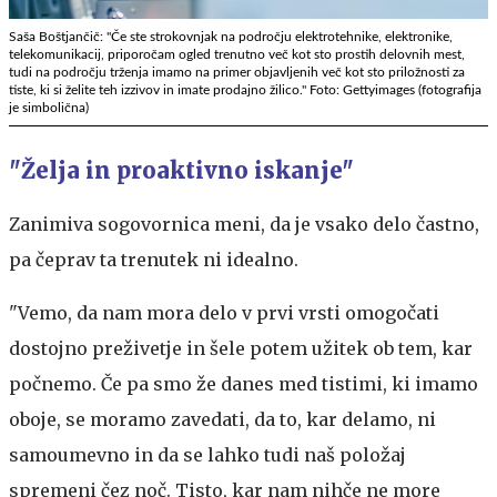
Saša Boštjančič: "Če ste strokovnjak na področju elektrotehnike, elektronike,
telekomunikacij, priporočam ogled trenutno več kot sto prostih delovnih mest,
tudi na področju trženja imamo na primer objavljenih več kot sto priložnosti za
tiste, ki si želite teh izzivov in imate prodajno žilico." Foto: Gettyimages (fotografija
je simbolična)
"Želja in proaktivno iskanje"
Zanimiva sogovornica meni, da je vsako delo častno,
pa čeprav ta trenutek ni idealno.
"Vemo, da nam mora delo v prvi vrsti omogočati
dostojno preživetje in šele potem užitek ob tem, kar
počnemo. Če pa smo že danes med tistimi, ki imamo
oboje, se moramo zavedati, da to, kar delamo, ni
samoumevno in da se lahko tudi naš položaj
spremeni čez noč. Tisto, kar nam nihče ne more