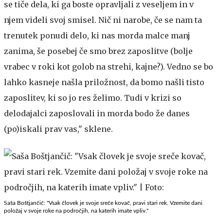
se tiče dela, ki ga boste opravljali z veseljem in v
njem videli svoj smisel. Nič ni narobe, če se nam ta
trenutek ponudi delo, ki nas morda malce manj
zanima, še posebej če smo brez zaposlitve (bolje
vrabec v roki kot golob na strehi, kajne?). Vedno se bo
lahko kasneje našla priložnost, da bomo našli tisto
zaposlitev, ki so jo res želimo. Tudi v krizi so
delodajalci zaposlovali in morda bodo že danes
(po)iskali prav vas," sklene.
Saša Boštjančič: "Vsak človek je svoje sreče kovač, pravi stari rek. Vzemite dani
položaj v svoje roke na področjih, na katerih imate vpliv."