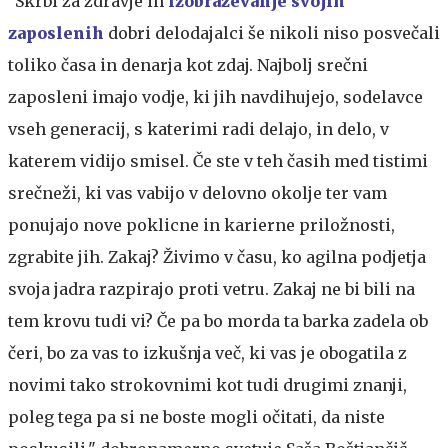
"Skrbi za zdravje in
izobraževanje svojih
zaposlenih
dobri delodajalci še nikoli niso posvečali
toliko časa in denarja kot zdaj. Najbolj srečni
zaposleni imajo vodje, ki jih navdihujejo, sodelavce
vseh generacij, s katerimi radi delajo, in delo, v
katerem vidijo smisel. Če ste v teh časih med tistimi
srečneži, ki vas vabijo v delovno okolje ter vam
ponujajo nove poklicne in karierne priložnosti,
zgrabite jih. Zakaj? Živimo v času, ko agilna podjetja
svoja jadra razpirajo proti vetru. Zakaj ne bi bili na
tem krovu tudi vi? Če pa bo morda ta barka zadela ob
čeri, bo za vas to izkušnja več, ki vas je obogatila z
novimi tako strokovnimi kot tudi drugimi znanji,
poleg tega pa si ne boste mogli očitati, da niste