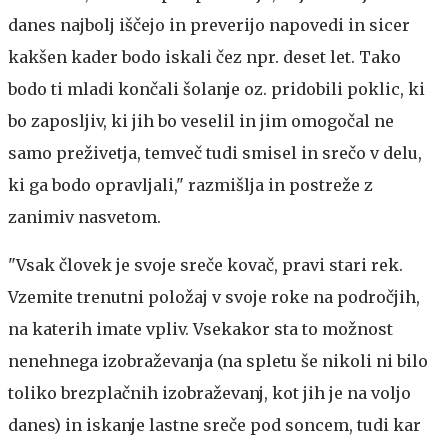
danes najbolj iščejo in preverijo napovedi in sicer
kakšen kader bodo iskali čez npr. deset let. Tako
bodo ti mladi končali šolanje oz. pridobili poklic, ki
bo zaposljiv, ki jih bo veselil in jim omogočal ne
samo preživetja, temveč tudi smisel in srečo v delu,
ki ga bodo opravljali," razmišlja in postreže z
zanimiv nasvetom.
"Vsak človek je svoje sreče kovač, pravi stari rek.
Vzemite trenutni položaj v svoje roke na področjih,
na katerih imate vpliv. Vsekakor sta to možnost
nenehnega izobraževanja (na spletu še nikoli ni bilo
toliko brezplačnih izobraževanj, kot jih je na voljo
danes) in iskanje lastne sreče pod soncem, tudi kar