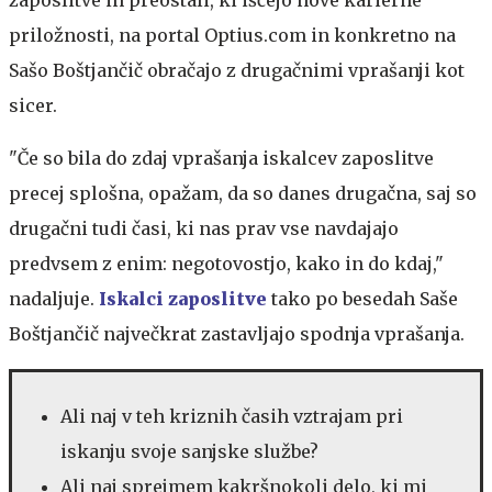
priložnosti, na portal Optius.com in konkretno na
Sašo Boštjančič obračajo z drugačnimi vprašanji kot
sicer.
"Če so bila do zdaj vprašanja iskalcev zaposlitve
precej splošna, opažam, da so danes drugačna, saj so
drugačni tudi časi, ki nas prav vse navdajajo
predvsem z enim: negotovostjo, kako in do kdaj,"
nadaljuje.
Iskalci zaposlitve
tako po besedah Saše
Boštjančič največkrat zastavljajo spodnja vprašanja.
Ali naj v teh kriznih časih vztrajam pri
iskanju svoje sanjske službe?
Ali naj sprejmem kakršnokoli delo, ki mi