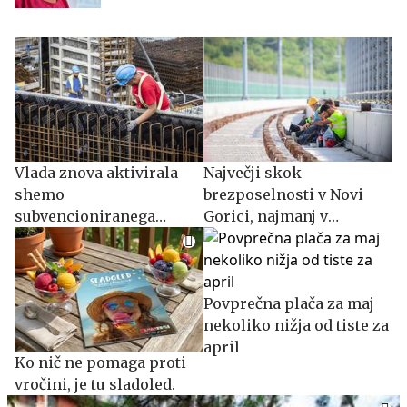
Vlada znova aktivirala
Največji skok
shemo
brezposelnosti v Novi
subvencioniranega
Gorici, najmanj v
skrajšanega delovnika
Trbovljah
Povprečna plača za maj
nekoliko nižja od tiste za
april
Ko nič ne pomaga proti
vročini, je tu sladoled.