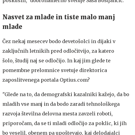
poskusili," dobronamerno svetuje Saša Boštjančič.
Nasvet za mlade in tiste malo manj
mlade
Čez nekaj mesecev bodo devetošolci in dijaki v
zaključnih letnikih pred odločitvijo, za katero
šolo, študij naj se odločijo. In kaj jim glede te
pomembne prelomnice svetuje direktorica
zaposlitvenega portala Optius.com?
"Glede na to, da demografski kazalniki kažejo, da bo
mladih vse manj in da bodo zaradi tehnološkega
razvoja številna delovna mesta zavzeli roboti,
priporočam, da se ti mladi odločijo za poklic, ki jih
bo veselil, obenem pa upoštevajo, kaj delodajalci