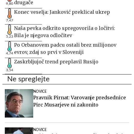
drugače
9,80
Konec veselja: Janković preklical ukrep
7,47
Naša pevka odkrito spregovorila o ločitvi:
Bila je njegova odločitev
5,23
Po Orbanovem padcu ostali brez milijonov
evrov, zdaj so prvi v Sloveniji
4,74
Zaskrbljujoč trend preplavil Rusijo
3,54
Ne spreglejte
NOVICE
Pravnik Pirnat: Varovanje predsednice
Pirc Musarjeve ni zakonito
NOVICE