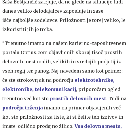
Saša Boštjančič zatrjuje, da ne glede na situacijo tudi
danes veliko delodajalcev zaposluje in zase
išče najboljše sodelavce. Priložnosti je torej veliko, le
izkoristiti jih je treba.
"Trenutno imamo na našem karierno-zaposlitvenem
portalu Optius.com objavljenih skoraj tisoč prostih
delovnih mest malih, velikih in srednjih podjetij iz
vseh regij ter panog. Naj navedem samo kot primer:
če ste strokovnjak na področju
elektrotehnike,
elektronike, telekomunikacij
, priporočam ogled
trenutno več kot sto
prostih delovnih mest
. Tudi na
področju trženja
imamo na primer objavljenih več
kot sto priložnosti za tiste, ki si želite teh izzivov in
imate odlično prodajno žilico.
Vsa delovna mesta,