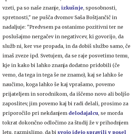
vzeti, pa so naše znanje,
izkušnje
, sposobnosti,
spretnosti," ne pušča dvomov Saša Boštjančič in
nadaljuje: "Predvsem pa ostanimo pozitivni ter ne
poslušajmo nergačev in negativcev, ki govorijo, da
služb ni, ker vse propada, in da dobiš službo samo, če
imaš zveze ipd. Svetujem, da se raje posvetimo temu,
kje in kako bi lahko znanja dodatno pridobili (če
vemo, da tega in tega še ne znamo), kaj se lahko še
naučimo, koga lahko še kaj vprašamo, povemo
prijateljem in sorodnikom, da iščemo novo ali boljšo
zaposlitev, jim povemo kaj bi radi delali, prosimo za
priporočilo pri nekdanjem
delodajalcu
, se morda
tokrat dokončno odločimo za študij že v prihodnjem
letu, razmislimo, da bi
svojo idejo spravili v posel