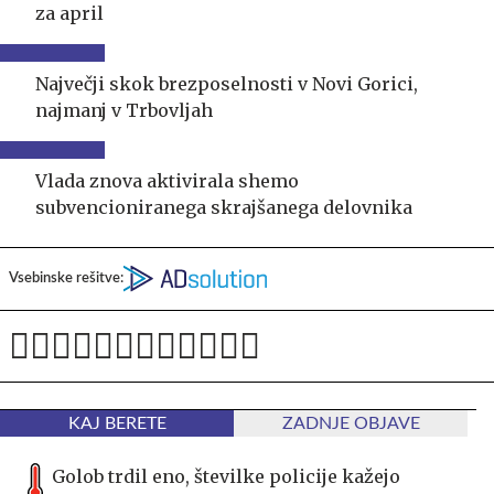
za april
Največji skok brezposelnosti v Novi Gorici,
najmanj v Trbovljah
Vlada znova aktivirala shemo
subvencioniranega skrajšanega delovnika
Vsebinske rešitve:
KAJ BERETE
ZADNJE OBJAVE
Golob trdil eno, številke policije kažejo