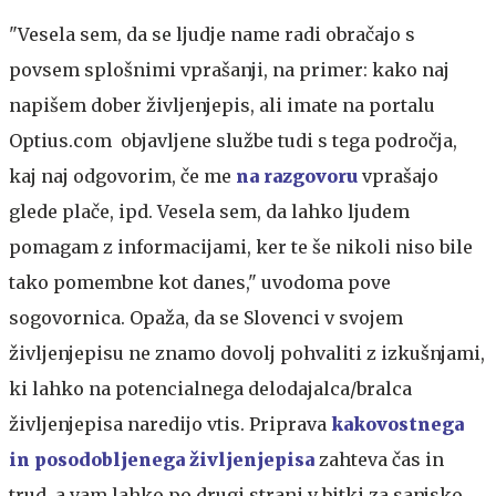
"Vesela sem, da se ljudje name radi obračajo s
povsem splošnimi vprašanji, na primer: kako naj
napišem dober življenjepis, ali imate na portalu
Optius.com objavljene službe tudi s tega področja,
kaj naj odgovorim, če me
na razgovoru
vprašajo
glede plače, ipd. Vesela sem, da lahko ljudem
pomagam z informacijami, ker te še nikoli niso bile
tako pomembne kot danes," uvodoma pove
sogovornica. Opaža, da se Slovenci v svojem
življenjepisu ne znamo dovolj pohvaliti z izkušnjami,
ki lahko na potencialnega delodajalca/bralca
življenjepisa naredijo vtis. Priprava
kakovostnega
in posodobljenega življenjepisa
zahteva čas in
trud, a vam lahko po drugi strani v bitki za sanjsko