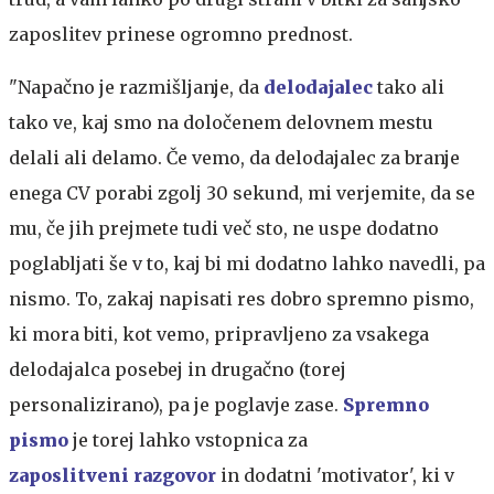
zaposlitev prinese ogromno prednost.
"Napačno je razmišljanje, da
delodajalec
tako ali
tako ve, kaj smo na določenem delovnem mestu
delali ali delamo. Če vemo, da delodajalec za branje
enega CV porabi zgolj 30 sekund, mi verjemite, da se
mu, če jih prejmete tudi več sto, ne uspe dodatno
poglabljati še v to, kaj bi mi dodatno lahko navedli, pa
nismo. To, zakaj napisati res dobro spremno pismo,
ki mora biti, kot vemo, pripravljeno za vsakega
delodajalca posebej in drugačno (torej
personalizirano), pa je poglavje zase.
Spremno
pismo
je torej lahko vstopnica za
zaposlitveni razgovor
in dodatni 'motivator', ki v