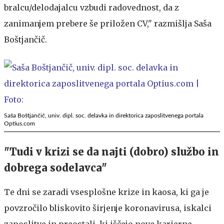
bralcu/delodajalcu vzbudi radovednost, da z
zanimanjem prebere še priložen CV," razmišlja Saša
Boštjančič.
Saša Boštjančič, univ. dipl. soc. delavka in direktorica zaposlitvenega portala
Optius.com
"Tudi v krizi se da najti (dobro) službo in
dobrega sodelavca"
Te dni se zaradi vsesplošne krize in kaosa, ki ga je
povzročilo bliskovito širjenje koronavirusa, iskalci
zaposlitve in preostali, ki iščejo nove karierne