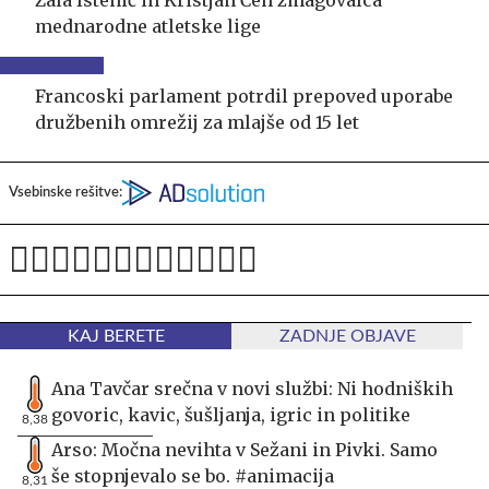
mednarodne atletske lige
Francoski parlament potrdil prepoved uporabe
družbenih omrežij za mlajše od 15 let
Vsebinske rešitve:
KAJ BERETE
ZADNJE OBJAVE
Ana Tavčar srečna v novi službi: Ni hodniških
govoric, kavic, šušljanja, igric in politike
8,38
Arso: Močna nevihta v Sežani in Pivki. Samo
še stopnjevalo se bo. #animacija
8,31