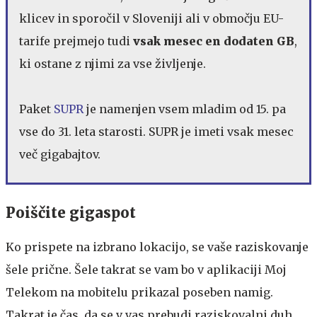
klicev in sporočil v Sloveniji ali v območju EU-
tarife prejmejo tudi
vsak mesec
en dodaten GB
,
ki ostane z njimi za vse življenje.
Paket
SUPR
je namenjen vsem mladim od 15. pa
vse do 31. leta starosti. SUPR je imeti vsak mesec
več gigabajtov.
Poiščite gigaspot
Ko prispete na izbrano lokacijo, se vaše raziskovanje
šele prične. Šele takrat se vam bo v aplikaciji Moj
Telekom na mobitelu prikazal poseben namig.
Takrat je čas, da se v vas prebudi raziskovalni duh