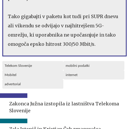
Tako gigabajti v paketu kot tudi pri SUPR dnevu
ali vikendu se odvijajo v najhitrejšem 5G-
omrežju, ki uporabnika ne upočasnjuje in tako
omogoča epsko hitrost 300/50 Mbit/s.
Telekom Slovenije
mobilni podatki
Mobitel
internet
advertorial
Zakonca Južna izstopila iz lastništva Telekoma
Slovenije
Zala Istenič in Kristjan Čeh zmagovalca