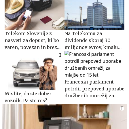
Telekom Slovenije z
Na Telekomu za
nasveti za dopust, ki bo
dividende skoraj 30
varen, povezan in brez
milijonov evrov, kmalu
digitalnih skrbi
tudi imenovanje novih
nadzornikov
Francoski parlament
potrdil prepoved uporabe
Mislite, da ste dober
družbenih omrežij za
voznik. Pa ste res?
mlajše od 15 let