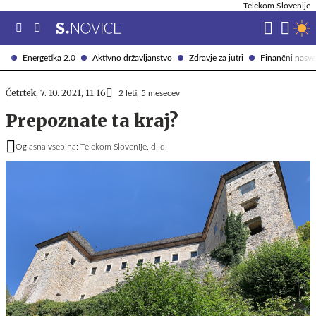
Telekom Slovenije
Energetika 2.0
Aktivno državljanstvo
Zdravje za jutri
Finančni nasve
Četrtek, 7. 10. 2021, 11.16
2 leti, 5 mesecev
Prepoznate ta kraj?
Oglasna vsebina: Telekom Slovenije, d. d.