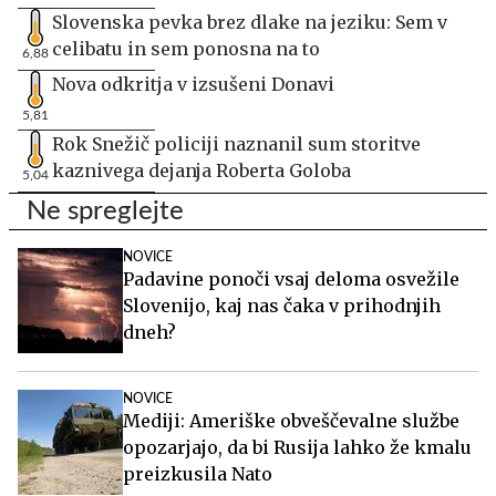
Slovenska pevka brez dlake na jeziku: Sem v
celibatu in sem ponosna na to
6,88
Nova odkritja v izsušeni Donavi
5,81
Rok Snežič policiji naznanil sum storitve
kaznivega dejanja Roberta Goloba
5,04
Ne spreglejte
NOVICE
Padavine ponoči vsaj deloma osvežile
Slovenijo, kaj nas čaka v prihodnjih
dneh?
NOVICE
Mediji: Ameriške obveščevalne službe
opozarjajo, da bi Rusija lahko že kmalu
preizkusila Nato