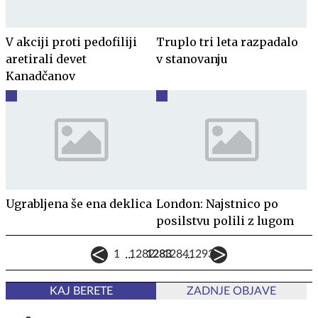
V akciji proti pedofiliji
Truplo tri leta razpadalo
aretirali devet
v stanovanju
Kanadčanov
Ugrabljena še ena deklica
London: Najstnico po
posilstvu polili z lugom
...
...
1
1282
1283
1284
1293
KAJ BERETE
ZADNJE OBJAVE