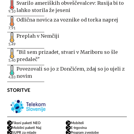
Svarilo ameriških obveščevalcev: Rusija bi to
lahko storila že jeseni
9,10
Odlična novica za voznike od torka naprej
7,91
Preplah v Nemčiji
5,49
"Bil sem prizadet, stvari v Mariboru so šle
predaleč"
5,40
Povezovali so jo z Dončićem, zdaj so jo ujeli z
novim
4,83
STORITVE
Fiksni paketi NEO
Mobiteli
Mobilni paketi Naj
E-trgovina
SUPR za mlade
Program zvestobe