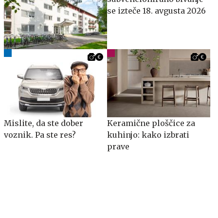
se izteče 18. avgusta 2026
Mislite, da ste dober
Keramične ploščice za
voznik. Pa ste res?
kuhinjo: kako izbrati
prave