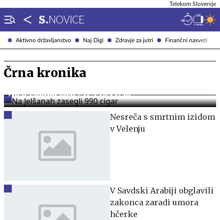
Telekom Slovenije
Aktivno državljanstvo
Naj Digi
Zdravje za jutri
Finančni nasveti
Črna kronika
Na Jelšanah zasegli 990 cigar
Nesreča s smrtnim izidom
v Velenju
V Savdski Arabiji obglavili
zakonca zaradi umora
hčerke